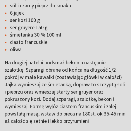
sól i czarny pieprz do smaku
6 jajek
ser kozi 100 g
ser gruyere 150 g
śmietanka 30 % 100 ml
ciasto francuskie
oliwa
Na drugiej patelni podsmaż bekon a następnie
szalotkę. Szparagi obrane od końca na długość 1/2
pokrój w małe kawałki (zostawiając główki w całości)
Jajka wymieszaj ze śmietanką, dopraw to szczyptą soli
i pieprzu oraz wmieszaj starty ser gruyer oraz
pokruszony kozi. Dodaj szparagi, szalotkę, bekon i
wymieszaj. Formę wyłóż ciastem francuskim i zalej
powstałą masą, wstaw do pieca na 180st. ok 35-45 min
aż całość się zetnie i lekko przyrumieni