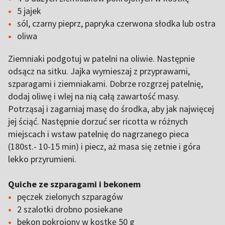
5 jajek
sól, czarny pieprz, papryka czerwona słodka lub ostra
oliwa
Ziemniaki podgotuj w patelni na oliwie. Następnie
odsącz na sitku. Jajka wymieszaj z przyprawami,
szparagami i ziemniakami. Dobrze rozgrzej patelnię,
dodaj oliwę i wlej na nią całą zawartość masy.
Potrząsaj i zagarniaj masę do środka, aby jak najwięcej
jej ściąć. Następnie dorzuć ser ricotta w różnych
miejscach i wstaw patelnię do nagrzanego pieca
(180st.- 10-15 min) i piecz, aż masa się zetnie i góra
lekko przyrumieni.
Quiche ze szparagami i bekonem
pęczek zielonych szparagów
2 szalotki drobno posiekane
bekon pokrojony w kostkę 50 g