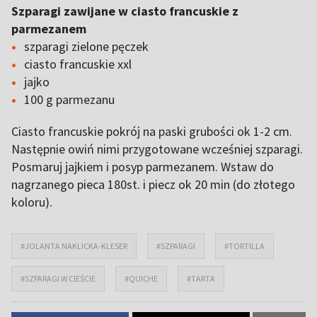
Szparagi zawijane w ciasto francuskie z
parmezanem
szparagi zielone pęczek
ciasto francuskie xxl
jajko
100 g parmezanu
Ciasto francuskie pokrój na paski grubości ok 1-2 cm.
Następnie owiń nimi przygotowane wcześniej szparagi.
Posmaruj jajkiem i posyp parmezanem. Wstaw do
nagrzanego pieca 180st. i piecz ok 20 min (do złotego
koloru).
#JOLANTA NAKLICKA-KLESER
#SZPARAGI
#TORTILLA
#SZPARAGI W CIEŚCIE
#QUICHE
#TARTA