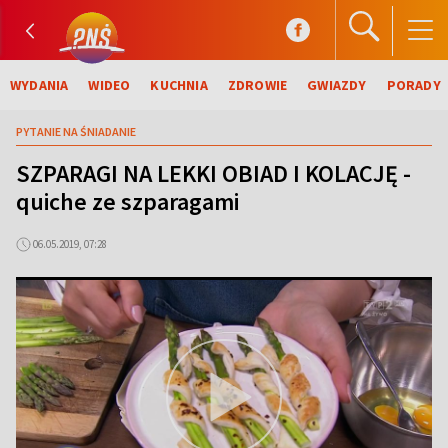
WYDANIA
WIDEO
KUCHNIA
ZDROWIE
GWIAZDY
PORADY
PYTANIE NA ŚNIADANIE
SZPARAGI NA LEKKI OBIAD I KOLACJĘ -
quiche ze szparagami
06.05.2019, 07:28