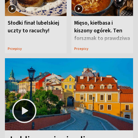
Słodki finał lubelskiej
Mięso, kiełbasa i
uczty to racuchy!
kiszony ogórek. Ten
forszmak to prawdziwa
uczta
Przepisy
Przepisy