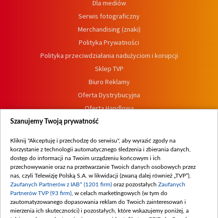
Dla mediów
Serwis fotograficzny
Merchandising (znaki)
Polityka Prywatności
Polityka przeciwdziałania nadużyciom i korupcji
Sklep TVP
Biuro Reklamy
Oferta Dystrybucyjna
Oferta Handlowa
Dostępność
Szanujemy Twoją prywatność
Moje zgody
Kliknij "Akceptuję i przechodzę do serwisu", aby wyrazić zgody na
Procedura zgłoszeń wewnętrznych
korzystanie z technologii automatycznego śledzenia i zbierania danych,
dostęp do informacji na Twoim urządzeniu końcowym i ich
przechowywanie oraz na przetwarzanie Twoich danych osobowych przez
nas, czyli Telewizję Polską S.A. w likwidacji (zwaną dalej również „TVP”),
Zaufanych Partnerów z IAB* (1201 firm)
oraz pozostałych
Zaufanych
Partnerów TVP (93 firm)
, w celach marketingowych (w tym do
zautomatyzowanego dopasowania reklam do Twoich zainteresowań i
mierzenia ich skuteczności) i pozostałych, które wskazujemy poniżej, a