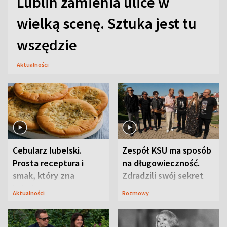
Lublin zamienia ulice w
wielką scenę. Sztuka jest tu
wszędzie
Aktualności
Cebularz lubelski.
Zespół KSU ma sposób
Prosta receptura i
na długowieczność.
smak, który zna
Zdradzili swój sekret
Lubelszczyzna
Aktualności
Rozmowy