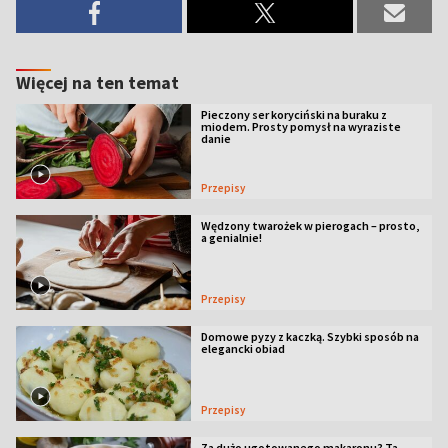
Więcej na ten temat
Pieczony ser koryciński na buraku z
miodem. Prosty pomysł na wyraziste
danie
Przepisy
Wędzony twarożek w pierogach – prosto,
a genialnie!
Przepisy
Domowe pyzy z kaczką. Szybki sposób na
elegancki obiad
Przepisy
Za dużo ugotowanego makaronu? Ta