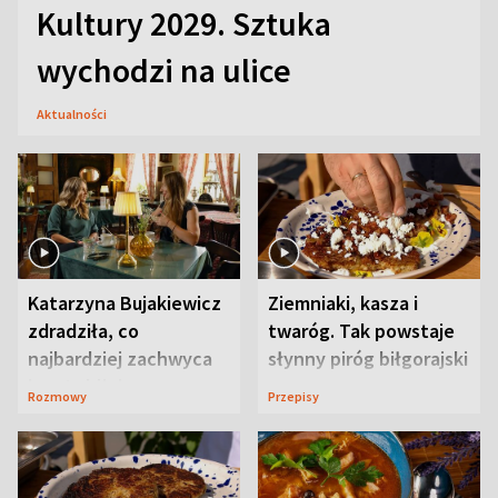
Kultury 2029. Sztuka
wychodzi na ulice
Aktualności
Katarzyna Bujakiewicz
Ziemniaki, kasza i
zdradziła, co
twaróg. Tak powstaje
najbardziej zachwyca
słynny piróg biłgorajski
ją w Lublinie
Rozmowy
Przepisy