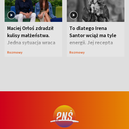
Maciej Orłoś zdradził
To dlatego Irena
kulisy małżeństwa.
Santor wciąż ma tyle
Jedna sytuacja wraca
energii. Jej recepta
jak bumerang
jest zaskakująco
Rozmowy
Rozmowy
prosta