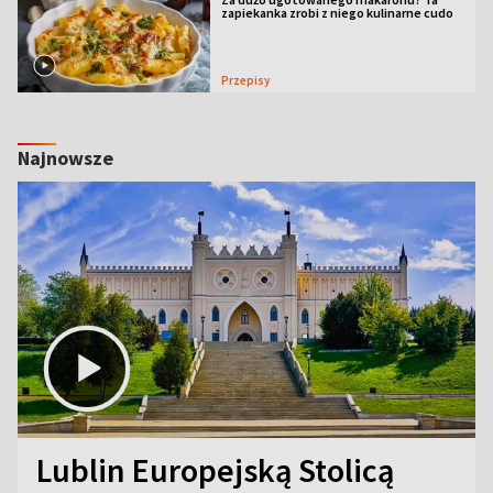
zapiekanka zrobi z niego kulinarne cudo
Przepisy
Najnowsze
Lublin Europejską Stolicą