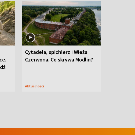
Cytadela, spichlerz i Wieża
ce.
Czerwona. Co skrywa Modlin?
edź
Aktualności