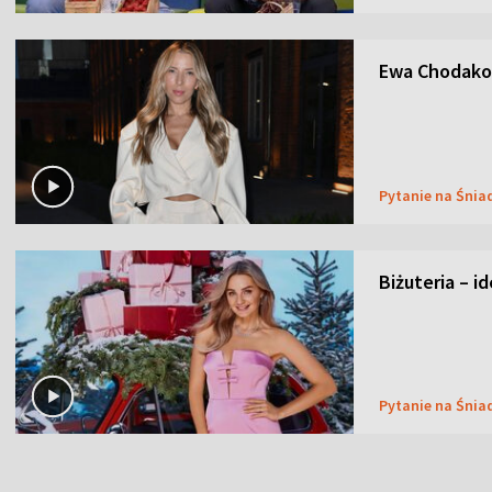
Ewa Chodakow
Pytanie na Śnia
Biżuteria – i
Pytanie na Śnia