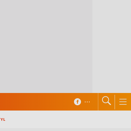
...
TYL