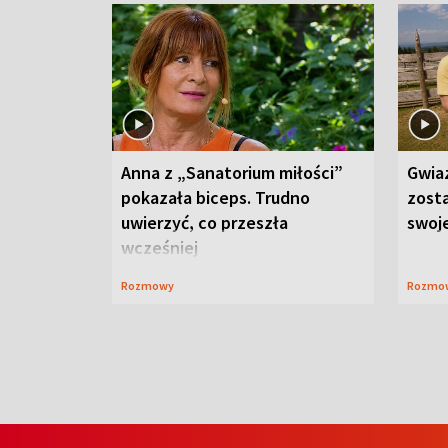
Anna z „Sanatorium miłości”
Gwia
pokazała biceps. Trudno
zost
uwierzyć, co przeszła
swoj
wcześniej
Rozmowy
Rozmo