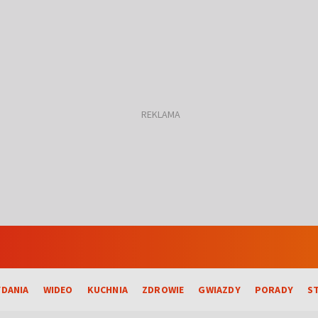
DANIA
WIDEO
KUCHNIA
ZDROWIE
GWIAZDY
PORADY
S