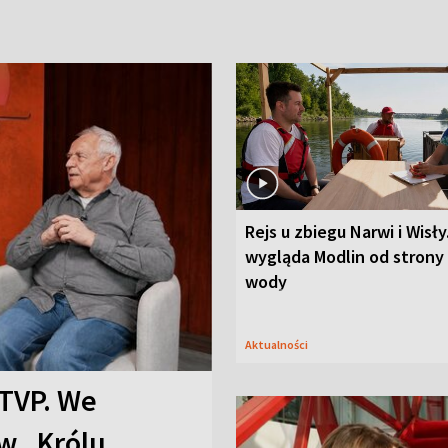
Rejs u zbiegu Narwi i Wisły
wygląda Modlin od strony
wody
Aktualności
TVP. We
w „Królu