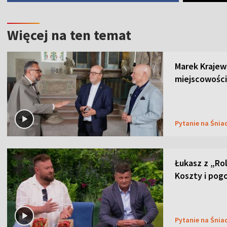
Więcej na ten temat
Marek Krajew
miejscowości
Pytanie na Śnia
Łukasz z „Ro
Koszty i pog
Pytanie na Śnia