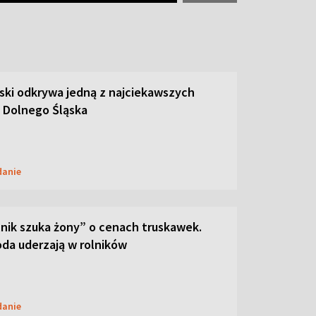
ski odkrywa jedną z najciekawszych
 Dolnego Śląska
danie
lnik szuka żony” o cenach truskawek.
oda uderzają w rolników
danie