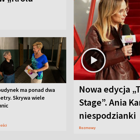
Nowa edycja „
budynek ma ponad dwa
etry. Skrywa wiele
Stage”. Ania K
mnic
niespodzianki
ności
Rozmowy