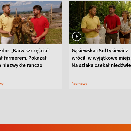
zdor „Barw szczęścia”
Gąsiewska i Sołtysiewicz
ał farmerem. Pokazał
wrócili w wyjątkowe miejs
e niezwykłe ranczo
Na szlaku czekał niedźwi
wy
Rozmowy