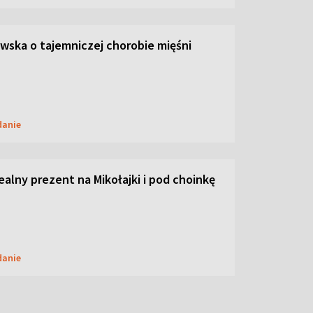
ska o tajemniczej chorobie mięśni
danie
dealny prezent na Mikołajki i pod choinkę
danie