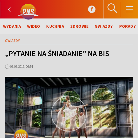
WYDANIA
WIDEO
KUCHNIA
ZDROWIE
GWIAZDY
PORADY
GWIAZDY
„PYTANIE NA ŚNIADANIE” NA BIS
05.05.2019, 06:54