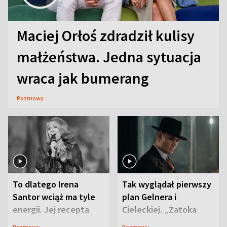
Maciej Orłoś zdradził kulisy
małżeństwa. Jedna sytuacja
wraca jak bumerang
Rozmowy
To dlatego Irena
Tak wyglądał pierwszy
Santor wciąż ma tyle
plan Gelnera i
energii. Jej recepta
Cieleckiej. „Zatoka
jest zaskakująco
szpiegów” od razu ich
Rozmowy
Rozmowy