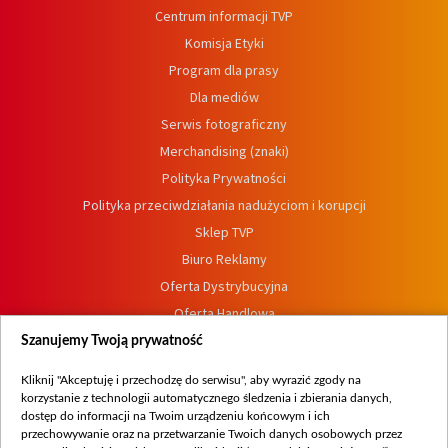
Centrum informacji TVP
Komisja Etyki
Program dla prasy
Dla mediów
Serwis fotograficzny
Merchandising (znaki)
Polityka Prywatności
Polityka przeciwdziałania nadużyciom i korupcji
Sklep TVP
Biuro Reklamy
Oferta Dystrybucyjna
Oferta Handlowa
Dostępność
Szanujemy Twoją prywatność
Moje zgody
Kliknij "Akceptuję i przechodzę do serwisu", aby wyrazić zgody na
Procedura zgłoszeń wewnętrznych
korzystanie z technologii automatycznego śledzenia i zbierania danych,
dostęp do informacji na Twoim urządzeniu końcowym i ich
przechowywanie oraz na przetwarzanie Twoich danych osobowych przez