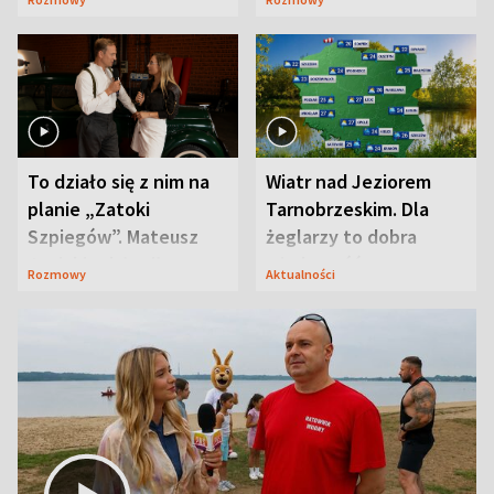
prosta
zaskoczyła
To działo się z nim na
Wiatr nad Jeziorem
planie „Zatoki
Tarnobrzeskim. Dla
Szpiegów”. Mateusz
żeglarzy to dobra
Janicki odsłonił
wiadomość
Rozmowy
Aktualności
aktorski sekret