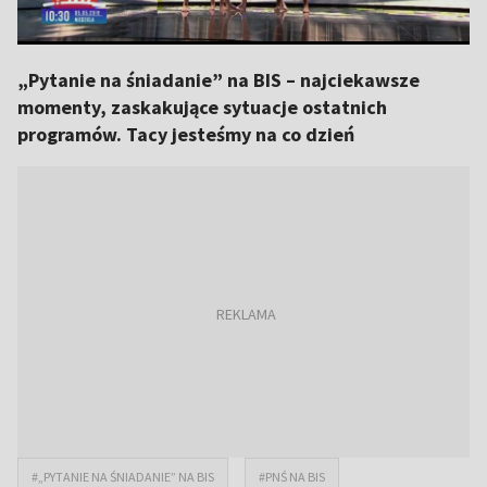
„Pytanie na śniadanie” na BIS – najciekawsze
momenty, zaskakujące sytuacje ostatnich
programów. Tacy jesteśmy na co dzień
#„PYTANIE NA ŚNIADANIE” NA BIS
#PNŚ NA BIS