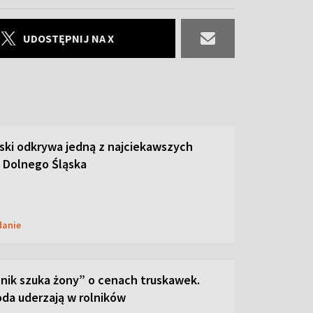
UDOSTĘPNIJ NA X
ski odkrywa jedną z najciekawszych
 Dolnego Śląska
danie
lnik szuka żony” o cenach truskawek.
oda uderzają w rolników