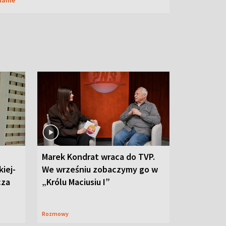
Marek Kondrat wraca do TVP.
iej-
We wrześniu zobaczymy go w
cza
„Królu Maciusiu I”
Rozmowy