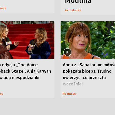
Modlina
ności
Aktualności
 edycja „The Voice
Anna z „Sanatorium miłoś
back Stage”. Ania Karwan
pokazała biceps. Trudno
wiada niespodzianki
uwierzyć, co przeszła
wcześniej
wy
Rozmowy