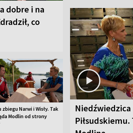
a dobre i na
Zdradził, co
Niedźwiedzica
u zbiegu Narwi i Wisły. Tak
ąda Modlin od strony
Piłsudskiemu. 
y