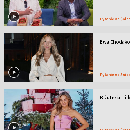
Pytanie na Śnia
Ewa Chodakow
Pytanie na Śnia
Biżuteria – i
Pytanie na Śnia