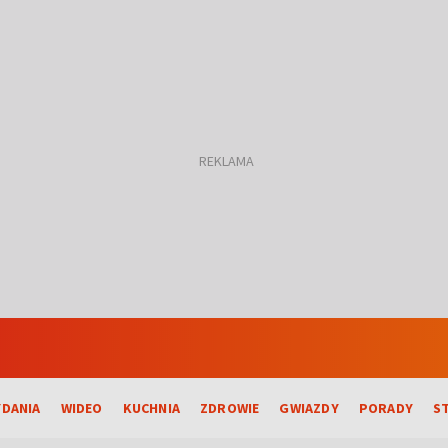
DANIA
WIDEO
KUCHNIA
ZDROWIE
GWIAZDY
PORADY
S