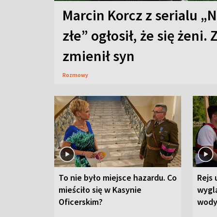
Marcin Korcz z serialu „N
złe” ogłosił, że się żeni. 
zmienił syn
Rozmowy
To nie było miejsce hazardu. Co
Rejs 
mieściło się w Kasynie
wygl
Oficerskim?
wod