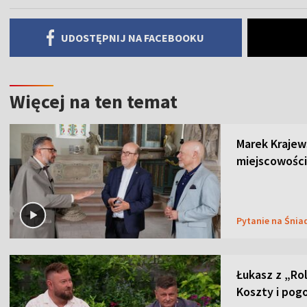
UDOSTĘPNIJ NA FACEBOOKU
Więcej na ten temat
Marek Krajew
miejscowości
Pytanie na Śnia
Łukasz z „Ro
Koszty i pog