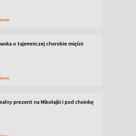
danie
ska o tajemniczej chorobie mięśni
danie
dealny prezent na Mikołajki i pod choinkę
danie