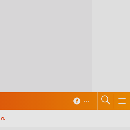
...
TYL