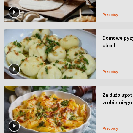
Przepisy
Domowe pyzy 
obiad
Przepisy
Za dużo ugo
zrobi z niego
Przepisy