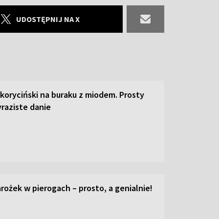
UDOSTĘPNIJ NA X
 koryciński na buraku z miodem. Prosty
raziste danie
ożek w pierogach – prosto, a genialnie!