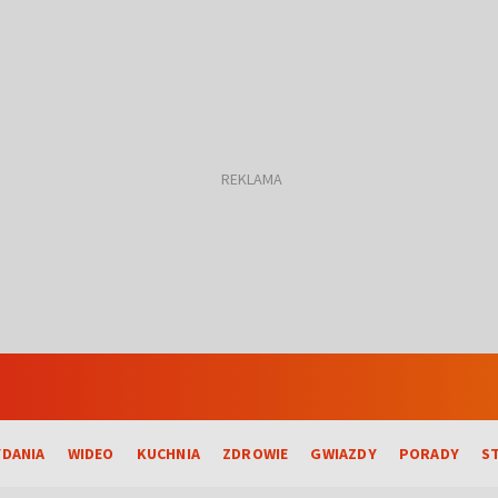
DANIA
WIDEO
KUCHNIA
ZDROWIE
GWIAZDY
PORADY
S