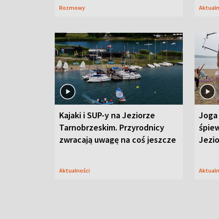
Rozmowy
Aktual
Kajaki i SUP-y na Jeziorze
Joga 
Tarnobrzeskim. Przyrodnicy
śpiew
zwracają uwagę na coś jeszcze
Jezi
Aktualności
Aktual