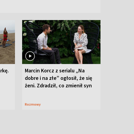
rkę.
Marcin Korcz z serialu „Na
dobre i na złe” ogłosił, że się
żeni. Zdradził, co zmienił syn
Rozmowy