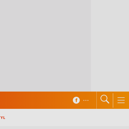
...
TYL