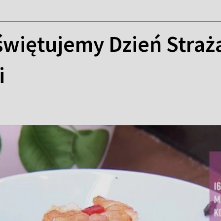
świętujemy Dzień Straża
i