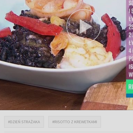
#DZIEŃ STRAŻAKA
#RISOTTO Z KREWETKAMI