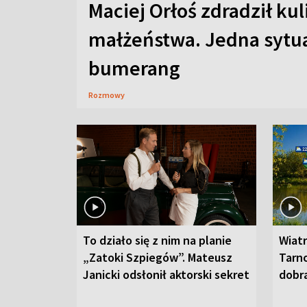
Maciej Orłoś zdradził kul
małżeństwa. Jedna sytua
bumerang
Rozmowy
To działo się z nim na planie
Wiat
„Zatoki Szpiegów”. Mateusz
Tarno
Janicki odsłonił aktorski sekret
dobr