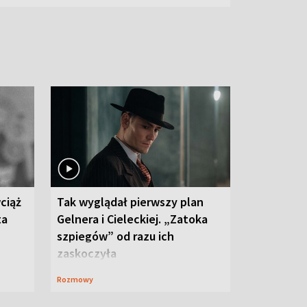
ciąż
Tak wyglądał pierwszy plan
ta
Gelnera i Cieleckiej. „Zatoka
szpiegów” od razu ich
zaskoczyła
Rozmowy