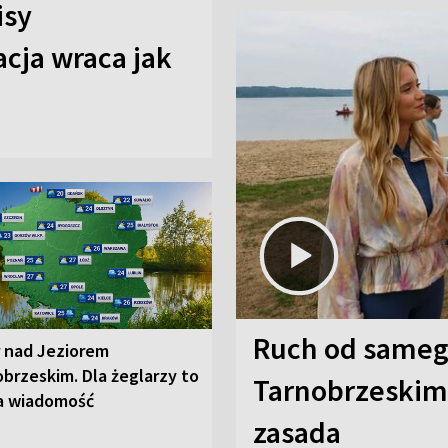
isy
cja wraca jak
Ruch od sameg
r nad Jeziorem
brzeskim. Dla żeglarzy to
Tarnobrzeskim,
a wiadomość
zasada