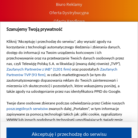
Biuro Reklamy
Oferta Dystrybucyjna
Oferta Handlowa
Dostępność
Szanujemy Twoją prywatność
Moje zgody
Kliknij "Akceptuję i przechodzę do serwisu", aby wyrazić zgody na
Procedura zgłoszeń wewnętrznych
korzystanie z technologii automatycznego śledzenia i zbierania danych,
dostęp do informacji na Twoim urządzeniu końcowym i ich
przechowywanie oraz na przetwarzanie Twoich danych osobowych przez
nas, czyli Telewizję Polską S.A. w likwidacji (zwaną dalej również „TVP”),
Zaufanych Partnerów z IAB* (1201 firm)
oraz pozostałych
Zaufanych
Partnerów TVP (93 firm)
, w celach marketingowych (w tym do
zautomatyzowanego dopasowania reklam do Twoich zainteresowań i
mierzenia ich skuteczności) i pozostałych, które wskazujemy poniżej, a
także zgody na udostępnianie przez nas identyfikatora PPID do Google.
Twoje dane osobowe zbierane podczas odwiedzania przez Ciebie naszych
poszczególnych serwisów
zwanych dalej „Portalem”, w tym informacje
zapisywane za pomocą technologii takich jak: pliki cookie, sygnalizatory
WWW lub innych podobnych technologii umożliwiających świadczenie
dopasowanych i bezpiecznych usług, personalizację treści oraz reklam,
udostępnianie funkcji mediów społecznościowych oraz analizowanie ruchu
Akceptuję i przechodzę do serwisu
w Internecie.