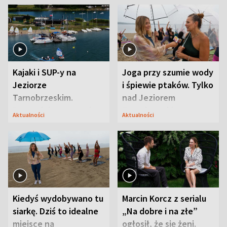
Kajaki i SUP-y na
Joga przy szumie wody
Jeziorze
i śpiewie ptaków. Tylko
Tarnobrzeskim.
nad Jeziorem
Przyrodnicy zwracają
Tarnobrzeskim
Aktualności
Aktualności
uwagę na coś jeszcze
Kiedyś wydobywano tu
Marcin Korcz z serialu
siarkę. Dziś to idealne
„Na dobre i na złe”
miejsce na
ogłosił, że się żeni.