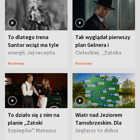
To dlatego Irena
Tak wyglądał pierwszy
Santor wciąż ma tyle
plan Gelnera i
energii. Jej recepta
Cieleckiej. „Zatoka
jest zaskakująco
szpiegów” od razu ich
Rozmowy
Rozmowy
prosta
zaskoczyła
To działo się z nim na
Wiatr nad Jeziorem
planie „Zatoki
Tarnobrzeskim. Dla
Szpiegów”. Mateusz
żeglarzy to dobra
Janicki odsłonił
wiadomość