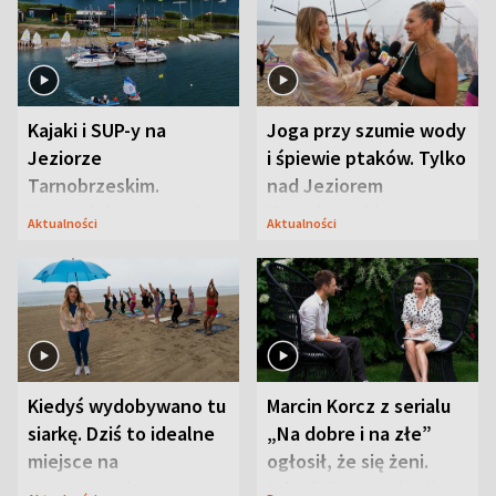
Kajaki i SUP-y na
Joga przy szumie wody
Jeziorze
i śpiewie ptaków. Tylko
Tarnobrzeskim.
nad Jeziorem
Przyrodnicy zwracają
Tarnobrzeskim
Aktualności
Aktualności
uwagę na coś jeszcze
Kiedyś wydobywano tu
Marcin Korcz z serialu
siarkę. Dziś to idealne
„Na dobre i na złe”
miejsce na
ogłosił, że się żeni.
wypoczynek
Zdradził, co zmienił