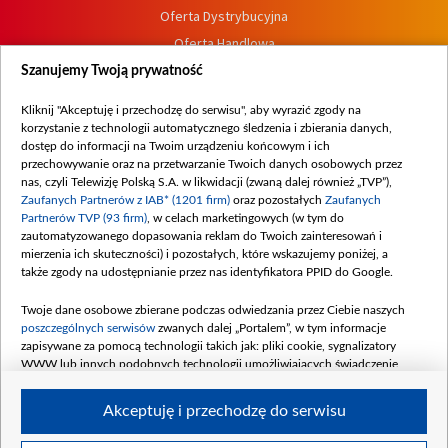
Oferta Dystrybucyjna
Oferta Handlowa
Dostępność
Szanujemy Twoją prywatność
Moje zgody
Kliknij "Akceptuję i przechodzę do serwisu", aby wyrazić zgody na
Procedura zgłoszeń wewnętrznych
korzystanie z technologii automatycznego śledzenia i zbierania danych,
dostęp do informacji na Twoim urządzeniu końcowym i ich
przechowywanie oraz na przetwarzanie Twoich danych osobowych przez
nas, czyli Telewizję Polską S.A. w likwidacji (zwaną dalej również „TVP”),
Zaufanych Partnerów z IAB* (1201 firm)
oraz pozostałych
Zaufanych
Partnerów TVP (93 firm)
, w celach marketingowych (w tym do
zautomatyzowanego dopasowania reklam do Twoich zainteresowań i
mierzenia ich skuteczności) i pozostałych, które wskazujemy poniżej, a
także zgody na udostępnianie przez nas identyfikatora PPID do Google.
Twoje dane osobowe zbierane podczas odwiedzania przez Ciebie naszych
poszczególnych serwisów
zwanych dalej „Portalem”, w tym informacje
zapisywane za pomocą technologii takich jak: pliki cookie, sygnalizatory
WWW lub innych podobnych technologii umożliwiających świadczenie
dopasowanych i bezpiecznych usług, personalizację treści oraz reklam,
udostępnianie funkcji mediów społecznościowych oraz analizowanie ruchu
Akceptuję i przechodzę do serwisu
w Internecie.