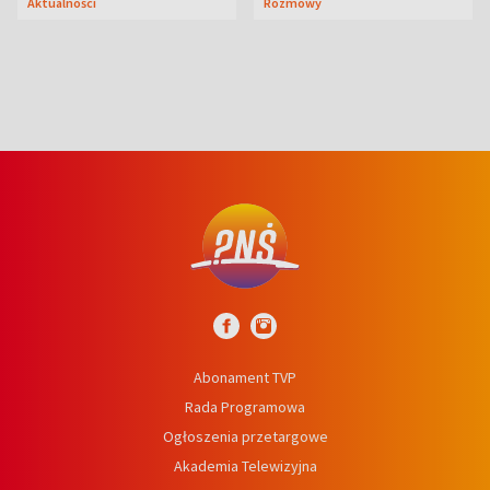
Aktualności
Rozmowy
syn
Abonament TVP
Rada Programowa
Ogłoszenia przetargowe
Akademia Telewizyjna