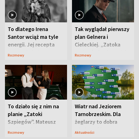
To dlatego Irena
Tak wyglądał pierwszy
Santor wciąż ma tyle
plan Gelnera i
energii. Jej recepta
Cieleckiej. „Zatoka
jest zaskakująco
szpiegów” od razu ich
Rozmowy
Rozmowy
prosta
zaskoczyła
To działo się z nim na
Wiatr nad Jeziorem
planie „Zatoki
Tarnobrzeskim. Dla
Szpiegów”. Mateusz
żeglarzy to dobra
Janicki odsłonił
wiadomość
Rozmowy
Aktualności
aktorski sekret