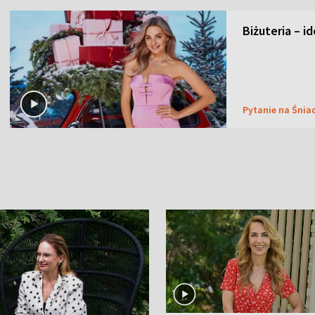
Biżuteria – i
Pytanie na Śnia