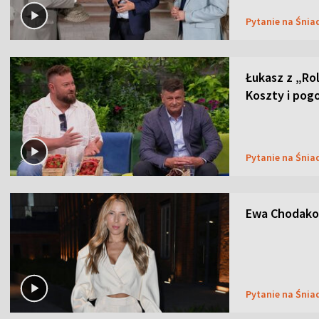
Pytanie na Śnia
Łukasz z „Ro
Koszty i pog
Pytanie na Śnia
Ewa Chodakow
Pytanie na Śnia