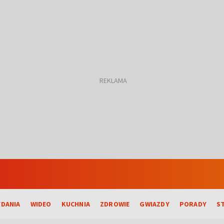
DANIA
WIDEO
KUCHNIA
ZDROWIE
GWIAZDY
PORADY
S