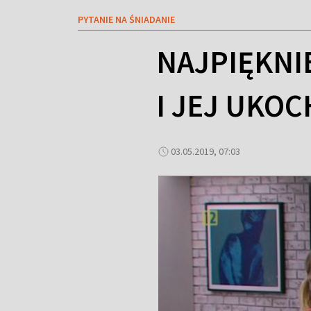
PYTANIE NA ŚNIADANIE
NAJPIĘKNI
I JEJ UKO
03.05.2019, 07:03