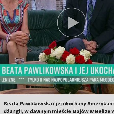
Beata Pawlikowska i jej ukochany Amerykani
dżungli, w dawnym mieście Majów w Belize w