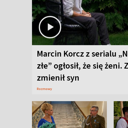
Marcin Korcz z serialu „N
złe” ogłosił, że się żeni. 
zmienił syn
Rozmowy