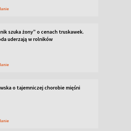
danie
lnik szuka żony” o cenach truskawek.
oda uderzają w rolników
danie
ska o tajemniczej chorobie mięśni
danie