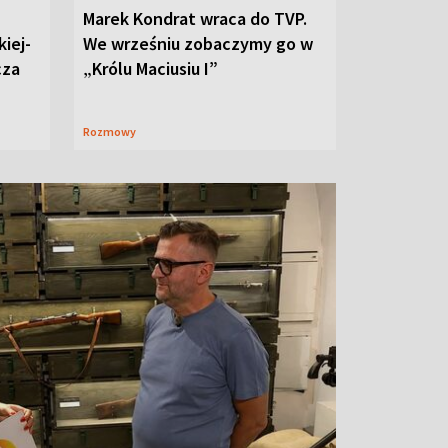
Marek Kondrat wraca do TVP.
iej-
We wrześniu zobaczymy go w
cza
„Królu Maciusiu I”
Rozmowy