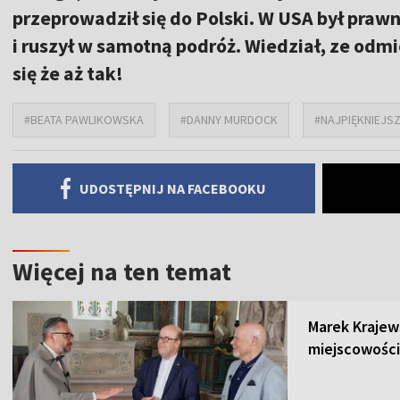
przeprowadził się do Polski. W USA był prawni
i ruszył w samotną podróż. Wiedział, ze odmie
się że aż tak!
#BEATA PAWLIKOWSKA
#DANNY MURDOCK
#NAJPIĘKNIEJS
UDOSTĘPNIJ NA FACEBOOKU
Więcej na ten temat
Marek Krajew
miejscowości