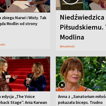
Niedźwiedzica
u zbiegu Narwi i Wisły. Tak
ąda Modlin od strony
Piłsudskiemu. 
y
Modlina
ności
Aktualności
 edycja „The Voice
Anna z „Sanatorium miłoś
back Stage”. Ania Karwan
pokazała biceps. Trudno