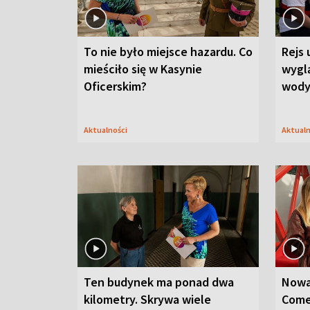
To nie było miejsce hazardu. Co
Rejs 
mieściło się w Kasynie
wygl
Oficerskim?
wod
Aktualności
Aktual
Ten budynek ma ponad dwa
Nowa
kilometry. Skrywa wiele
Come