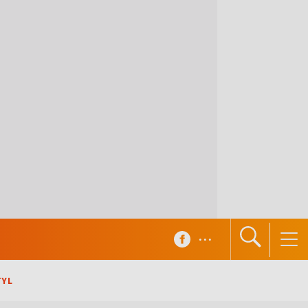
...
TYL