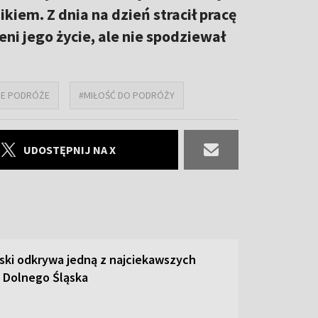
kiem. Z dnia na dzień stracił pracę
ni jego życie, ale nie spodziewał
ZE PODRÓŻE
#MIŁOŚĆ DO PODRÓŻY
UDOSTĘPNIJ NA X
ski odkrywa jedną z najciekawszych
 Dolnego Śląska