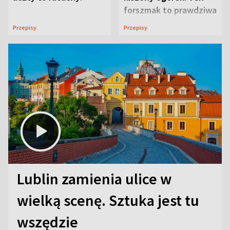
forszmak to prawdziwa
uczta
Przepisy
Przepisy
Lublin zamienia ulice w
wielką scenę. Sztuka jest tu
wszędzie