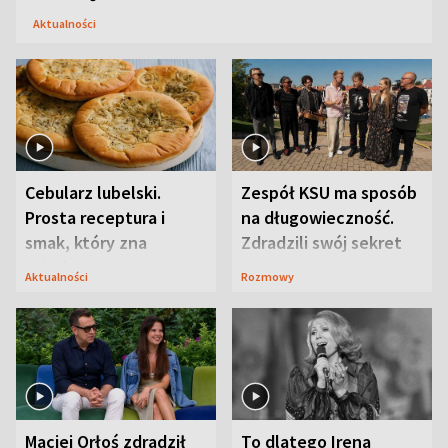
Aktualności
Cebularz lubelski.
Zespół KSU ma sposób
Prosta receptura i
na długowieczność.
smak, który zna
Zdradzili swój sekret
Lubelszczyzna
Aktualności
Rozmowy
Maciej Orłoś zdradził
To dlatego Irena