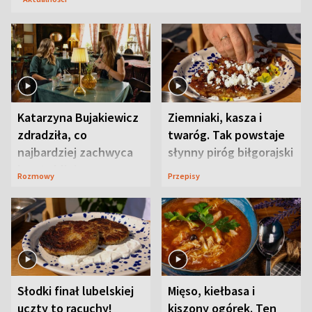
Katarzyna Bujakiewicz
Ziemniaki, kasza i
zdradziła, co
twaróg. Tak powstaje
najbardziej zachwyca
słynny piróg biłgorajski
ją w Lublinie
Rozmowy
Przepisy
Słodki finał lubelskiej
Mięso, kiełbasa i
uczty to racuchy!
kiszony ogórek. Ten