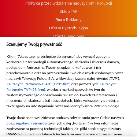
Polityka przeciwdziałania nadużyciom i korupcji
Sklep TVP
Biuro Reklamy
Oferta Dystrybucyjna
Oferta Handlowa
Dostępność
Szanujemy Twoją prywatność
Moje zgody
Kliknij "Akceptuję i przechodzę do serwisu", aby wyrazić zgody na
Procedura zgłoszeń wewnętrznych
korzystanie z technologii automatycznego śledzenia i zbierania danych,
dostęp do informacji na Twoim urządzeniu końcowym i ich
przechowywanie oraz na przetwarzanie Twoich danych osobowych przez
nas, czyli Telewizję Polską S.A. w likwidacji (zwaną dalej również „TVP”),
Zaufanych Partnerów z IAB* (1201 firm)
oraz pozostałych
Zaufanych
Partnerów TVP (93 firm)
, w celach marketingowych (w tym do
zautomatyzowanego dopasowania reklam do Twoich zainteresowań i
mierzenia ich skuteczności) i pozostałych, które wskazujemy poniżej, a
także zgody na udostępnianie przez nas identyfikatora PPID do Google.
Twoje dane osobowe zbierane podczas odwiedzania przez Ciebie naszych
poszczególnych serwisów
zwanych dalej „Portalem”, w tym informacje
zapisywane za pomocą technologii takich jak: pliki cookie, sygnalizatory
WWW lub innych podobnych technologii umożliwiających świadczenie