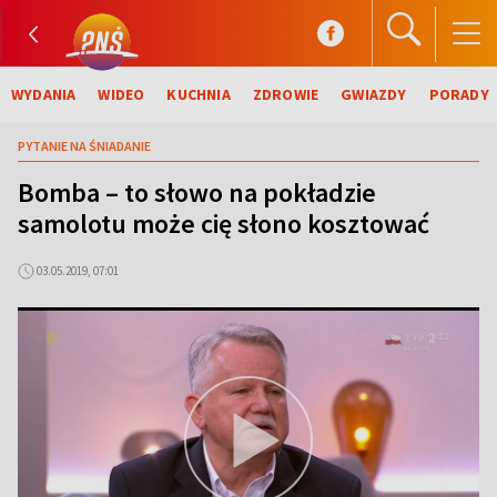
WYDANIA
WIDEO
KUCHNIA
ZDROWIE
GWIAZDY
PORADY
PYTANIE NA ŚNIADANIE
Bomba – to słowo na pokładzie
samolotu może cię słono kosztować
03.05.2019, 07:01