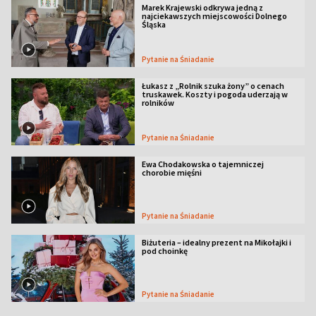
Marek Krajewski odkrywa jedną z
najciekawszych miejscowości Dolnego
Śląska
Pytanie na Śniadanie
Łukasz z „Rolnik szuka żony” o cenach
truskawek. Koszty i pogoda uderzają w
rolników
Pytanie na Śniadanie
Ewa Chodakowska o tajemniczej
chorobie mięśni
Pytanie na Śniadanie
Biżuteria – idealny prezent na Mikołajki i
pod choinkę
Pytanie na Śniadanie