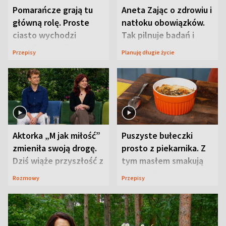
Pomarańcze grają tu
Aneta Zając o zdrowiu i
główną rolę. Proste
natłoku obowiązków.
ciasto wychodzi
Tak pilnuje badań i
wyjątkowo wilgotne
wizyt
Przepisy
Planuję długie życie
Aktorka „M jak miłość”
Puszyste bułeczki
zmieniła swoją drogę.
prosto z piekarnika. Z
Dziś wiąże przyszłość z
tym masłem smakują
neurobiologią
jeszcze lepiej
Rozmowy
Przepisy