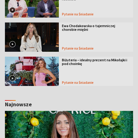
Pytanie na Śniadanie
Ewa Chodakowska o tajemniczej
chorobie mięśni
Pytanie na Śniadanie
Biżuteria – idealny prezent na Mikołajki i
pod choinkę
Pytanie na Śniadanie
Najnowsze