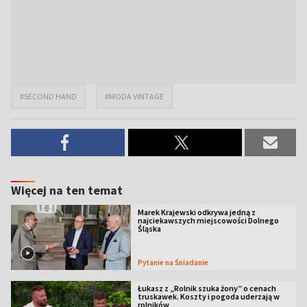
#SECOND HAND
#MODA VINTAGE
Więcej na ten temat
Marek Krajewski odkrywa jedną z
najciekawszych miejscowości Dolnego
Śląska
Pytanie na Śniadanie
Łukasz z „Rolnik szuka żony” o cenach
truskawek. Koszty i pogoda uderzają w
rolników