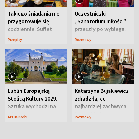
Takiego śniadania nie
Uczestniczki
przygotowuje się
„Sanatorium miłości”
codziennie. Suflet
przeszły po wybiegu.
serowy zachwyca
Te stylizacje
Przepisy
Rozmowy
smakiem
przyciągały wzrok
Lublin Europejską
Katarzyna Bujakiewicz
Stolicą Kultury 2029.
zdradziła, co
Sztuka wychodzi na
najbardziej zachwyca
ulice
ją w Lublinie
Aktualności
Rozmowy