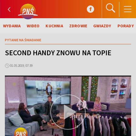
WYDANIA
WIDEO
KUCHNIA
ZDROWIE
GWIAZDY
PORADY
PYTANIE NA ŚNIADANIE
SECOND HANDY ZNOWU NA TOPIE
01.05.2019, 07:39