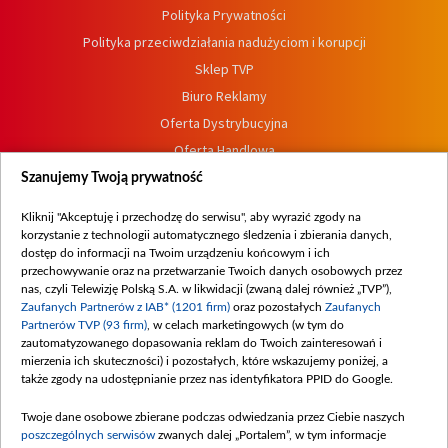
Polityka Prywatności
Polityka przeciwdziałania nadużyciom i korupcji
Sklep TVP
Biuro Reklamy
Oferta Dystrybucyjna
Oferta Handlowa
Dostępność
Szanujemy Twoją prywatność
Moje zgody
Kliknij "Akceptuję i przechodzę do serwisu", aby wyrazić zgody na
Procedura zgłoszeń wewnętrznych
korzystanie z technologii automatycznego śledzenia i zbierania danych,
dostęp do informacji na Twoim urządzeniu końcowym i ich
przechowywanie oraz na przetwarzanie Twoich danych osobowych przez
nas, czyli Telewizję Polską S.A. w likwidacji (zwaną dalej również „TVP”),
Zaufanych Partnerów z IAB* (1201 firm)
oraz pozostałych
Zaufanych
Partnerów TVP (93 firm)
, w celach marketingowych (w tym do
zautomatyzowanego dopasowania reklam do Twoich zainteresowań i
mierzenia ich skuteczności) i pozostałych, które wskazujemy poniżej, a
także zgody na udostępnianie przez nas identyfikatora PPID do Google.
Twoje dane osobowe zbierane podczas odwiedzania przez Ciebie naszych
poszczególnych serwisów
zwanych dalej „Portalem”, w tym informacje