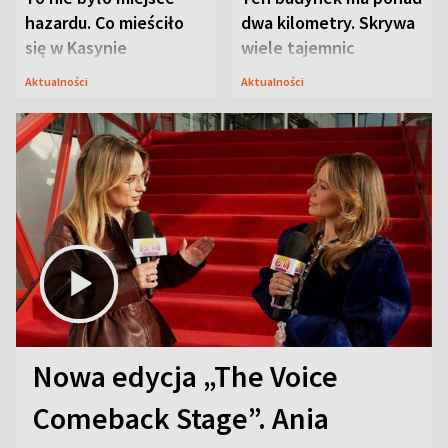
hazardu. Co mieściło
dwa kilometry. Skrywa
się w Kasynie
wiele tajemnic
Oficerskim?
Aktualności
Aktualności
Nowa edycja „The Voice
Comeback Stage”. Ania