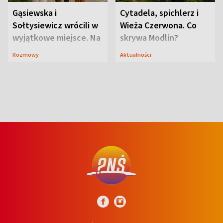
Gąsiewska i
Cytadela, spichlerz i
Sołtysiewicz wrócili w
Wieża Czerwona. Co
wyjątkowe miejsce. Na
skrywa Modlin?
szlaku czekał
Rozmowy
Aktualności
niedźwiedź