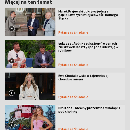
Więcej na ten temat
Marek Krajewski odkrywa jedną z
najciekawszych miejscowości Dolnego
Śląska
Pytanie na Śniadanie
Łukasz z „Rolnik szuka żony” o cenach
truskawek. Koszty i pogoda uderzają w
rolników
Pytanie na Śniadanie
Ewa Chodakowska o tajemniczej
chorobie mięśni
Pytanie na Śniadanie
Biżuteria – idealny prezent na Mikołajki i
pod choinkę
Pytanie na Śniadanie