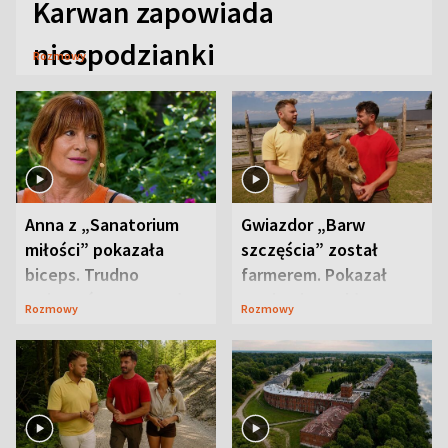
Karwan zapowiada
niespodzianki
Rozmowy
Anna z „Sanatorium
Gwiazdor „Barw
miłości” pokazała
szczęścia” został
biceps. Trudno
farmerem. Pokazał
uwierzyć, co przeszła
swoje niezwykłe
Rozmowy
Rozmowy
wcześniej
ranczo