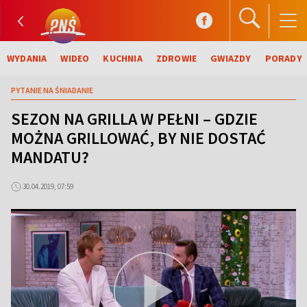
WYDANIA
WIDEO
KUCHNIA
ZDROWIE
GWIAZDY
PORADY
PYTANIE NA ŚNIADANIE
SEZON NA GRILLA W PEŁNI – GDZIE
MOŻNA GRILLOWAĆ, BY NIE DOSTAĆ
MANDATU?
30.04.2019, 07:59