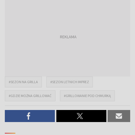
#SEZON NA GRILLA
#SEZON LETNICH IMPREZ
#GDZIE MOŻNA GRILLOWAĆ
#GRILLOWANIE POD CHMURKĄ