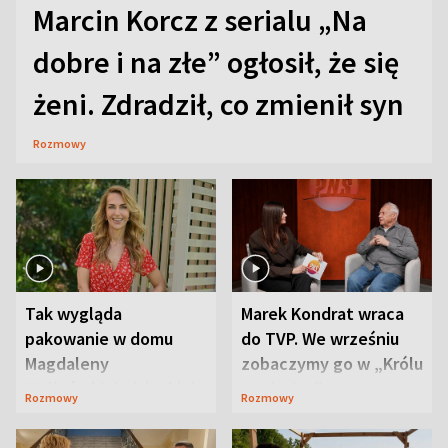
Marcin Korcz z serialu „Na
dobre i na złe” ogłosił, że się
żeni. Zdradził, co zmienił syn
Rozmowy
Tak wygląda
Marek Kondrat wraca
pakowanie w domu
do TVP. We wrześniu
Magdaleny
zobaczymy go w „Królu
Waligórskiej-Lisieckiej.
Maciusiu I”
Rozmowy
Rozmowy
Mąż nie odpuszcza