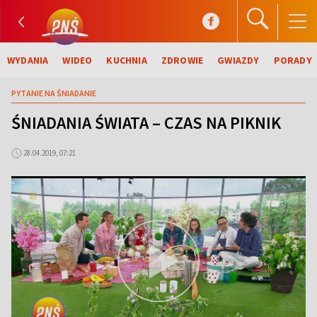
WYDANIA
WIDEO
KUCHNIA
ZDROWIE
GWIAZDY
PORADY
PYTANIE NA ŚNIADANIE
ŚNIADANIA ŚWIATA – CZAS NA PIKNIK
28.04.2019, 07:21