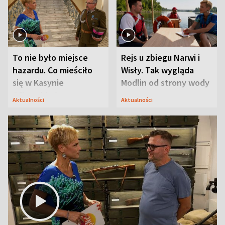
To nie było miejsce
Rejs u zbiegu Narwi i
hazardu. Co mieściło
Wisły. Tak wygląda
się w Kasynie
Modlin od strony wody
Oficerskim?
Aktualności
Aktualności