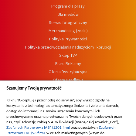
Program dla prasy
Dla mediów
Serwis fotograficzny
Merchandising (znaki)
Polityka Prywatności
Polityka przeciwdziałania nadużyciom i korupcji
Sklep TVP
Biuro Reklamy
Oferta Dystrybucyjna
Oferta Handlowa
Dostępność
Szanujemy Twoją prywatność
Moje zgody
Kliknij "Akceptuję i przechodzę do serwisu", aby wyrazić zgody na
Procedura zgłoszeń wewnętrznych
korzystanie z technologii automatycznego śledzenia i zbierania danych,
dostęp do informacji na Twoim urządzeniu końcowym i ich
przechowywanie oraz na przetwarzanie Twoich danych osobowych przez
nas, czyli Telewizję Polską S.A. w likwidacji (zwaną dalej również „TVP”),
Zaufanych Partnerów z IAB* (1201 firm)
oraz pozostałych
Zaufanych
Partnerów TVP (93 firm)
, w celach marketingowych (w tym do