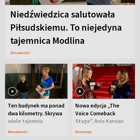
Niedźwiedzica salutowała
Piłsudskiemu. To niejedyna
tajemnica Modlina
Aktualności
Ten budynek ma ponad
Nowa edycja „The
dwa kilometry. Skrywa
Voice Comeback
wiele tajemnic
Stage”. Ania Karwan
zapowiada
Aktualności
Rozmowy
niespodzianki