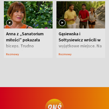
Anna z „Sanatorium
Gąsiewska i
miłości” pokazała
Sołtysiewicz wrócili w
biceps. Trudno
wyjątkowe miejsce. Na
uwierzyć, co przeszła
szlaku czekał
Rozmowy
Rozmowy
wcześniej
niedźwiedź