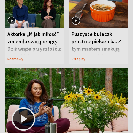
Aktorka „M jak miłość”
Puszyste bułeczki
zmieniła swoją drogę.
prosto z piekarnika. Z
Dziś wiąże przyszłość z
tym masłem smakują
neurobiologią
jeszcze lepiej
Rozmowy
Przepisy