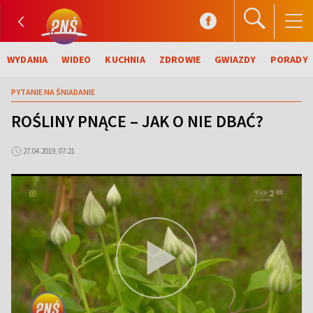
WYDANIA
WIDEO
KUCHNIA
ZDROWIE
GWIAZDY
PORADY
PYTANIE NA ŚNIADANIE
ROŚLINY PNĄCE – JAK O NIE DBAĆ?
27.04.2019, 07:21