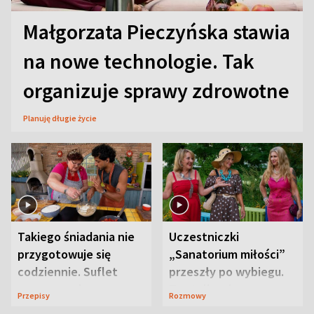
Małgorzata Pieczyńska stawia
na nowe technologie. Tak
organizuje sprawy zdrowotne
Planuję długie życie
Takiego śniadania nie
Uczestniczki
przygotowuje się
„Sanatorium miłości”
codziennie. Suflet
przeszły po wybiegu.
serowy zachwyca
Te stylizacje
Przepisy
Rozmowy
smakiem
przyciągały wzrok