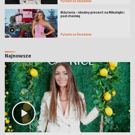
Pytanie na Śniadanie
Biżuteria – idealny prezent na Mikołajki i
pod choinkę
Pytanie na Śniadanie
Najnowsze