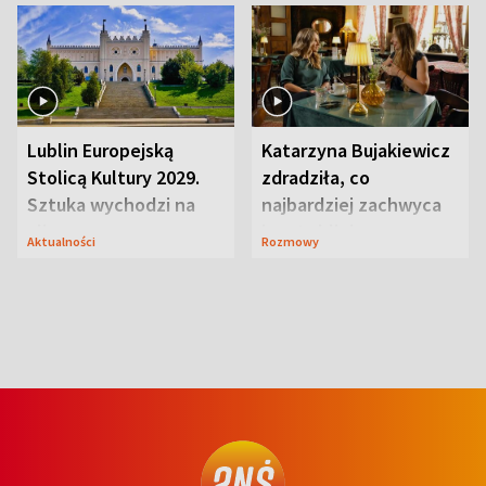
Lublin Europejską
Katarzyna Bujakiewicz
Stolicą Kultury 2029.
zdradziła, co
Sztuka wychodzi na
najbardziej zachwyca
ulice
ją w Lublinie
Aktualności
Rozmowy