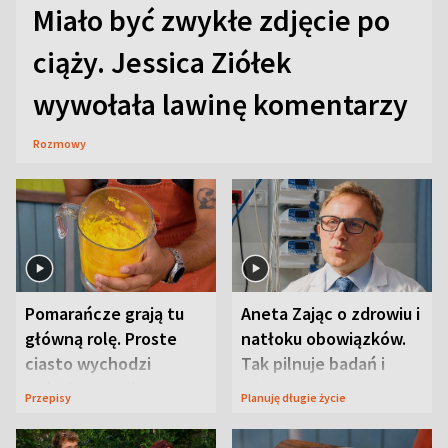
Miało być zwykłe zdjęcie po
ciąży. Jessica Ziółek
wywołała lawinę komentarzy
Rozmowy
Pomarańcze grają tu
Aneta Zając o zdrowiu i
główną rolę. Proste
natłoku obowiązków.
ciasto wychodzi
Tak pilnuje badań i
wyjątkowo wilgotne
wizyt
Przepisy
Planuję długie życie