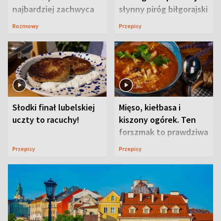
najbardziej zachwyca
słynny piróg biłgorajski
ją w Lublinie
Rozmowy
Przepisy
Słodki finał lubelskiej
Mięso, kiełbasa i
uczty to racuchy!
kiszony ogórek. Ten
forszmak to prawdziwa
uczta
Przepisy
Przepisy