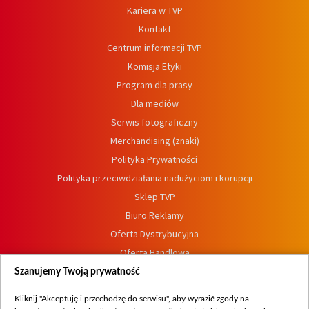
Kariera w TVP
Kontakt
Centrum informacji TVP
Komisja Etyki
Program dla prasy
Dla mediów
Serwis fotograficzny
Merchandising (znaki)
Polityka Prywatności
Polityka przeciwdziałania nadużyciom i korupcji
Sklep TVP
Biuro Reklamy
Oferta Dystrybucyjna
Oferta Handlowa
Dostępność
Szanujemy Twoją prywatność
Moje zgody
Kliknij "Akceptuję i przechodzę do serwisu", aby wyrazić zgody na
Procedura zgłoszeń wewnętrznych