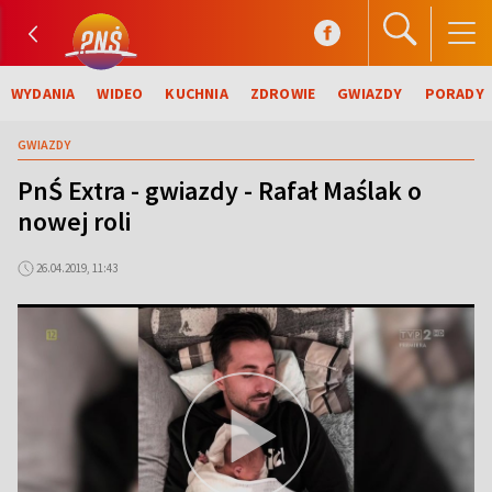
WYDANIA
WIDEO
KUCHNIA
ZDROWIE
GWIAZDY
PORADY
GWIAZDY
PnŚ Extra - gwiazdy - Rafał Maślak o
nowej roli
26.04.2019, 11:43