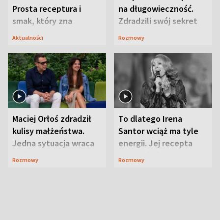
Prosta receptura i
na długowieczność.
smak, który zna
Zdradzili swój sekret
Lubelszczyzna
Aktualności
Rozmowy
Maciej Orłoś zdradził
To dlatego Irena
kulisy małżeństwa.
Santor wciąż ma tyle
Jedna sytuacja wraca
energii. Jej recepta
jak bumerang
jest zaskakująco
Rozmowy
Rozmowy
prosta