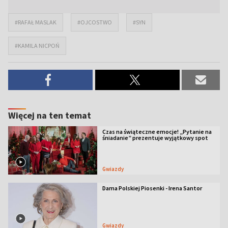
#RAFAŁ MASLAK
#OJCOSTWO
#SYN
#KAMILA NICPOŃ
Więcej na ten temat
Czas na świąteczne emocje! „Pytanie na
śniadanie” prezentuje wyjątkowy spot
Gwiazdy
Dama Polskiej Piosenki - Irena Santor
Gwiazdy