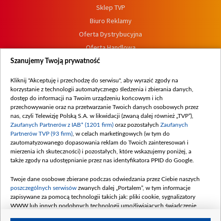
Sklep TVP
Biuro Reklamy
Oferta Dystrybucyjna
Oferta Handlowa
Dostępność
Szanujemy Twoją prywatność
Moje zgody
Kliknij "Akceptuję i przechodzę do serwisu", aby wyrazić zgody na
Procedura zgłoszeń wewnętrznych
korzystanie z technologii automatycznego śledzenia i zbierania danych,
dostęp do informacji na Twoim urządzeniu końcowym i ich
przechowywanie oraz na przetwarzanie Twoich danych osobowych przez
nas, czyli Telewizję Polską S.A. w likwidacji (zwaną dalej również „TVP”),
Zaufanych Partnerów z IAB* (1201 firm)
oraz pozostałych
Zaufanych
Partnerów TVP (93 firm)
, w celach marketingowych (w tym do
zautomatyzowanego dopasowania reklam do Twoich zainteresowań i
mierzenia ich skuteczności) i pozostałych, które wskazujemy poniżej, a
także zgody na udostępnianie przez nas identyfikatora PPID do Google.
Twoje dane osobowe zbierane podczas odwiedzania przez Ciebie naszych
poszczególnych serwisów
zwanych dalej „Portalem”, w tym informacje
zapisywane za pomocą technologii takich jak: pliki cookie, sygnalizatory
WWW lub innych podobnych technologii umożliwiających świadczenie
dopasowanych i bezpiecznych usług, personalizację treści oraz reklam,