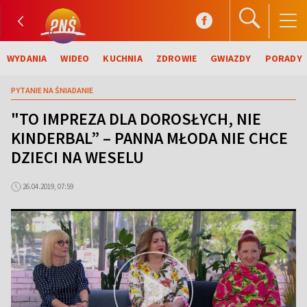
WYDANIA
WIDEO
KUCHNIA
ZDROWIE
GWIAZDY
PORADY
PYTANIE NA ŚNIADANIE
"TO IMPREZA DLA DOROSŁYCH, NIE
KINDERBAL” – PANNA MŁODA NIE CHCE
DZIECI NA WESELU
26.04.2019, 07:59