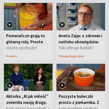
Pomarańcze grają tu
Aneta Zając o zdrowiu i
główną rolę. Proste
natłoku obowiązków.
ciasto wychodzi
Tak pilnuje badań i
wyjątkowo wilgotne
wizyt
Przepisy
Planuję długie życie
Aktorka „M jak miłość”
Puszyste bułeczki
zmieniła swoją drogę.
prosto z piekarnika. Z
Dziś wiąże przyszłość z
tym masłem smakują