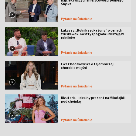
najciekawszych miejscowości Dolnego
Śląska
Pytanie na Śniadanie
Łukasz z „Rolnik szuka żony” o cenach
truskawek. Koszty i pogoda uderzają w
rolników
Pytanie na Śniadanie
Ewa Chodakowska o tajemniczej
chorobie mięśni
Pytanie na Śniadanie
Biżuteria – idealny prezent na Mikołajki i
pod choinkę
Pytanie na Śniadanie