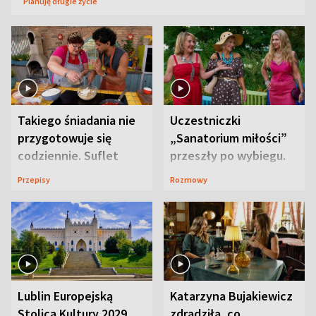
Planuję długie życie
Takiego śniadania nie
Uczestniczki
przygotowuje się
„Sanatorium miłości”
codziennie. Suflet
przeszły po wybiegu.
serowy zachwyca
Te stylizacje
Przepisy
Rozmowy
smakiem
przyciągały wzrok
Lublin Europejską
Katarzyna Bujakiewicz
Stolicą Kultury 2029.
zdradziła, co