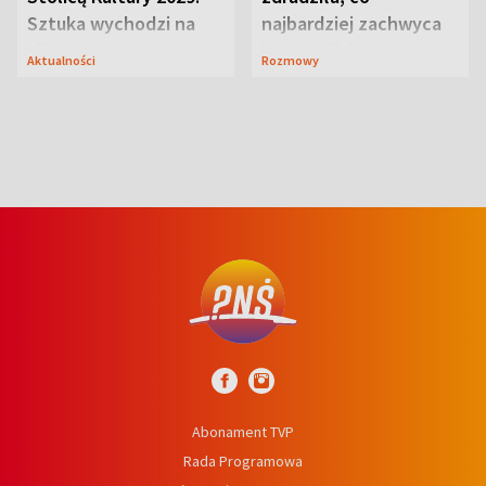
Sztuka wychodzi na
najbardziej zachwyca
ulice
ją w Lublinie
Aktualności
Rozmowy
Abonament TVP
Rada Programowa