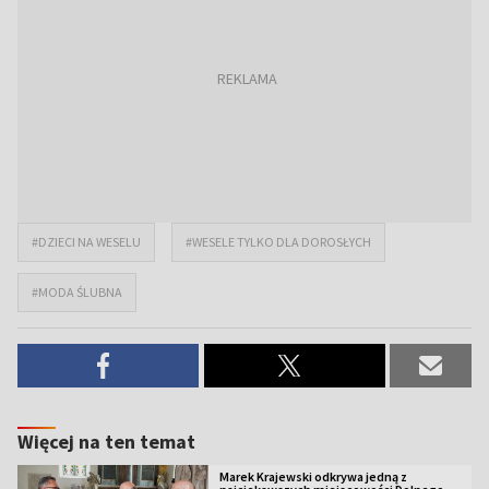
#DZIECI NA WESELU
#WESELE TYLKO DLA DOROSŁYCH
#MODA ŚLUBNA
Więcej na ten temat
Marek Krajewski odkrywa jedną z