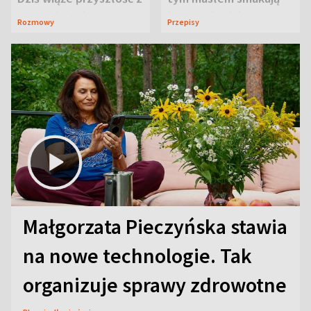
neurobiologią
jeszcze lepiej
Rozmowy
Przepisy
Małgorzata Pieczyńska stawia
na nowe technologie. Tak
organizuje sprawy zdrowotne