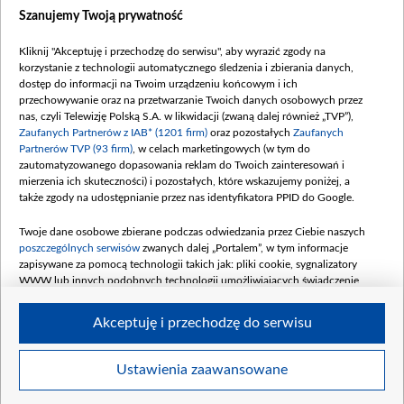
Dostępność
Szanujemy Twoją prywatność
Moje zgody
Kliknij "Akceptuję i przechodzę do serwisu", aby wyrazić zgody na
Procedura zgłoszeń wewnętrznych
korzystanie z technologii automatycznego śledzenia i zbierania danych,
dostęp do informacji na Twoim urządzeniu końcowym i ich
przechowywanie oraz na przetwarzanie Twoich danych osobowych przez
nas, czyli Telewizję Polską S.A. w likwidacji (zwaną dalej również „TVP”),
Zaufanych Partnerów z IAB* (1201 firm)
oraz pozostałych
Zaufanych
Partnerów TVP (93 firm)
, w celach marketingowych (w tym do
zautomatyzowanego dopasowania reklam do Twoich zainteresowań i
mierzenia ich skuteczności) i pozostałych, które wskazujemy poniżej, a
także zgody na udostępnianie przez nas identyfikatora PPID do Google.
Twoje dane osobowe zbierane podczas odwiedzania przez Ciebie naszych
poszczególnych serwisów
zwanych dalej „Portalem”, w tym informacje
zapisywane za pomocą technologii takich jak: pliki cookie, sygnalizatory
WWW lub innych podobnych technologii umożliwiających świadczenie
dopasowanych i bezpiecznych usług, personalizację treści oraz reklam,
udostępnianie funkcji mediów społecznościowych oraz analizowanie ruchu
Akceptuję i przechodzę do serwisu
w Internecie.
Twoje dane osobowe zbierane podczas odwiedzania przez Ciebie
Ustawienia zaawansowane
poszczególnych serwisów
na Portalu, takie jak adresy IP, identyfikatory
© 2026 Telewizja Polska S. A. w likwidacji
Twoich urządzeń końcowych i identyfikatory plików cookie, informacje o