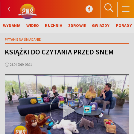
WYDANIA
WIDEO
KUCHNIA
ZDROWIE
GWIAZDY
PORADY
PYTANIE NA ŚNIADANIE
KSIĄŻKI DO CZYTANIA PRZED SNEM
24.04.2019, 07:11