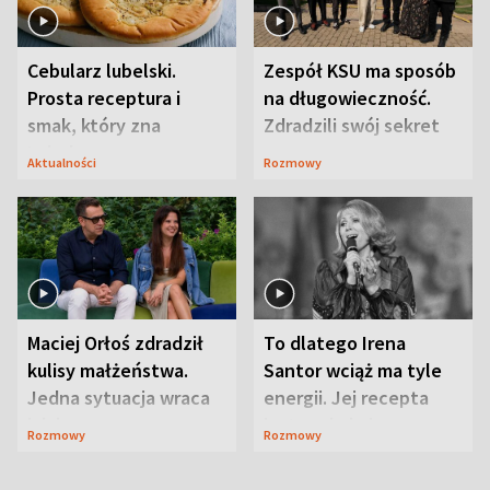
Cebularz lubelski.
Zespół KSU ma sposób
Prosta receptura i
na długowieczność.
smak, który zna
Zdradzili swój sekret
Lubelszczyzna
Aktualności
Rozmowy
Maciej Orłoś zdradził
To dlatego Irena
kulisy małżeństwa.
Santor wciąż ma tyle
Jedna sytuacja wraca
energii. Jej recepta
jak bumerang
jest zaskakująco
Rozmowy
Rozmowy
prosta