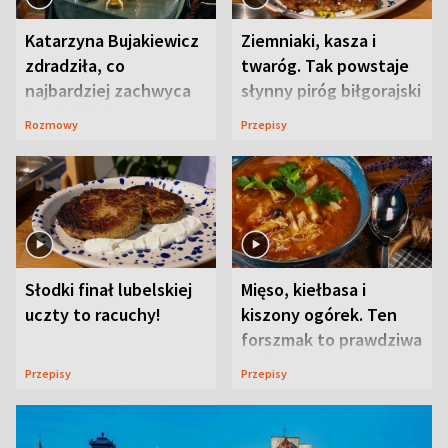
Katarzyna Bujakiewicz
Ziemniaki, kasza i
zdradziła, co
twaróg. Tak powstaje
najbardziej zachwyca
słynny piróg biłgorajski
ją w Lublinie
Rozmowy
Przepisy
Słodki finał lubelskiej
Mięso, kiełbasa i
uczty to racuchy!
kiszony ogórek. Ten
forszmak to prawdziwa
uczta
Przepisy
Przepisy