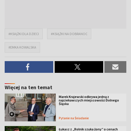
#KSIĄŻKI DLA DZIECI
#KSIĄŻKI NA DOBRANOC
#EMKA KOWALSKA
Więcej na ten temat
Marek Krajewski odkrywa jedną z
najciekawszych miejscowości Dolnego
Śląska
Pytanie na Śniadanie
Łukasz z „Rolnik szuka żony” o cenach