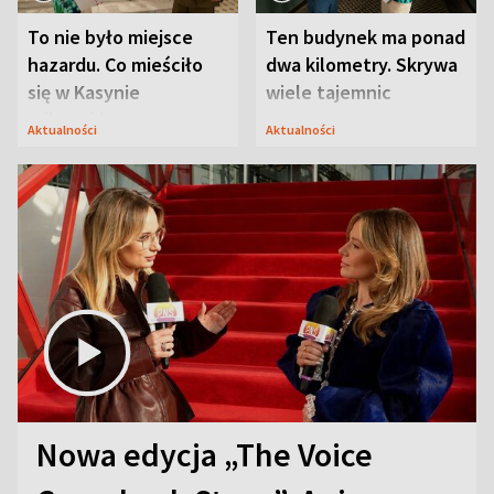
To nie było miejsce
Ten budynek ma ponad
hazardu. Co mieściło
dwa kilometry. Skrywa
się w Kasynie
wiele tajemnic
Oficerskim?
Aktualności
Aktualności
Nowa edycja „The Voice