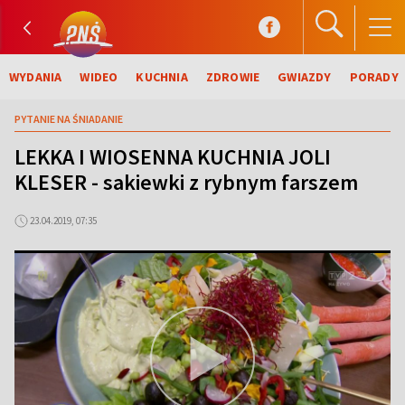
WYDANIA
WIDEO
KUCHNIA
ZDROWIE
GWIAZDY
PORADY
PYTANIE NA ŚNIADANIE
LEKKA I WIOSENNA KUCHNIA JOLI
KLESER - sakiewki z rybnym farszem
23.04.2019, 07:35