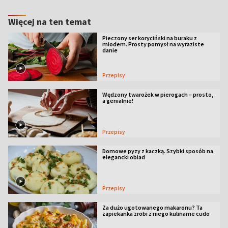
Więcej na ten temat
Pieczony ser koryciński na buraku z
miodem. Prosty pomysł na wyraziste
danie
Przepisy
Wędzony twarożek w pierogach – prosto,
a genialnie!
Przepisy
Domowe pyzy z kaczką. Szybki sposób na
elegancki obiad
Przepisy
Za dużo ugotowanego makaronu? Ta
zapiekanka zrobi z niego kulinarne cudo