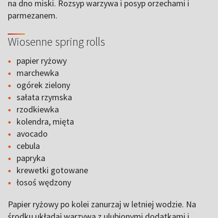
na dno miski. Rozsyp warzywa i posyp orzechami i
parmezanem.
Wiosenne spring rolls
papier ryżowy
marchewka
ogórek zielony
sałata rzymska
rzodkiewka
kolendra, mięta
avocado
cebula
papryka
krewetki gotowane
łosoś wędzony
Papier ryżowy po kolei zanurzaj w letniej wodzie. Na
środku układaj warzywa z ulubionymi dodatkami i