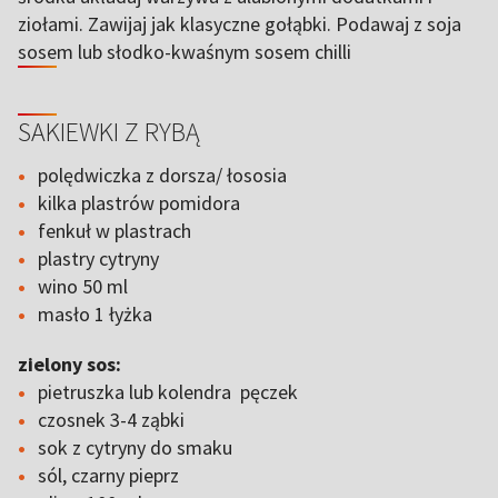
ziołami. Zawijaj jak klasyczne gołąbki. Podawaj z soja
sosem lub słodko-kwaśnym sosem chilli
SAKIEWKI Z RYBĄ
polędwiczka z dorsza/ łososia
kilka plastrów pomidora
fenkuł w plastrach
plastry cytryny
wino 50 ml
masło 1 łyżka
zielony sos:
pietruszka lub kolendra pęczek
czosnek 3-4 ząbki
sok z cytryny do smaku
sól, czarny pieprz