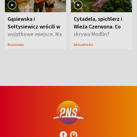
Gąsiewska i
Cytadela, spichlerz i
Sołtysiewicz wrócili w
Wieża Czerwona. Co
wyjątkowe miejsce. Na
skrywa Modlin?
szlaku czekał
Rozmowy
Aktualności
niedźwiedź