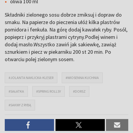
oliwa 100 ml
Składniki zielonego sosu dobrze zmiksuj i dopraw do
smaku. Na papierze do pieczenia ułóż kilka plastrów
pomidora i fenkuła. Na górę dodaj kawałek ryby. Posól,
popieprz i przykryj plastrami cytryny.Podlej winem i
dodaj masło.Wszystko zawiń jak sakiewkę, zawiąż
sznurkiem i piecz w piekarniku 200 st 20 min. Po
otwarciu polej zielonym sosem.
#JOLANTA NAKLICKA-KLESER
#WIOSENNA KUCHNIA
#SAŁATKA
#SPRING ROLLSY
#DORSZ
#SAKWY Z RYBĄ