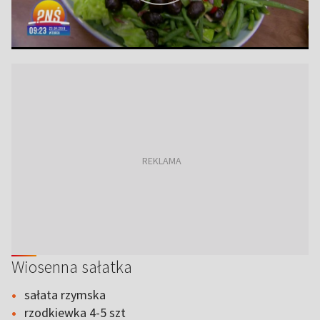
Wiosenna sałatka
sałata rzymska
rzodkiewka 4-5 szt