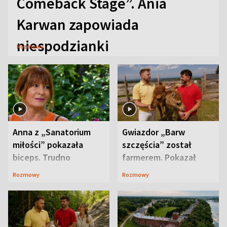
Comeback Stage”. Ania
Karwan zapowiada
niespodzianki
Rozmowy
Anna z „Sanatorium
Gwiazdor „Barw
miłości” pokazała
szczęścia” został
biceps. Trudno
farmerem. Pokazał
uwierzyć, co przeszła
swoje niezwykłe
Rozmowy
Rozmowy
wcześniej
ranczo