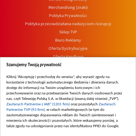
Merchandising (znaki)
Polityka Prywatności
Polityka przeciwdziałania nadużyciom i korupcji
Sklep TVP
Biuro Reklamy
Oferta Dystrybucyjna
Oferta Handlowa
Dostępność
Szanujemy Twoją prywatność
Moje zgody
Kliknij "Akceptuję i przechodzę do serwisu", aby wyrazić zgody na
Procedura zgłoszeń wewnętrznych
korzystanie z technologii automatycznego śledzenia i zbierania danych,
dostęp do informacji na Twoim urządzeniu końcowym i ich
przechowywanie oraz na przetwarzanie Twoich danych osobowych przez
nas, czyli Telewizję Polską S.A. w likwidacji (zwaną dalej również „TVP”),
Zaufanych Partnerów z IAB* (1201 firm)
oraz pozostałych
Zaufanych
Partnerów TVP (93 firm)
, w celach marketingowych (w tym do
zautomatyzowanego dopasowania reklam do Twoich zainteresowań i
mierzenia ich skuteczności) i pozostałych, które wskazujemy poniżej, a
także zgody na udostępnianie przez nas identyfikatora PPID do Google.