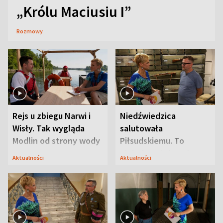
„Królu Maciusiu I”
Rozmowy
Rejs u zbiegu Narwi i
Niedźwiedzica
Wisły. Tak wygląda
salutowała
Modlin od strony wody
Piłsudskiemu. To
niejedyna tajemnica
Aktualności
Aktualności
Modlina