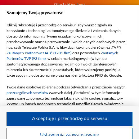
Oferta Handlowa
Dostępność
Szanujemy Twoją prywatność
Moje zgody
Kliknij "Akceptuję i przechodzę do serwisu", aby wyrazić zgody na
Procedura zgłoszeń wewnętrznych
korzystanie z technologii automatycznego śledzenia i zbierania danych,
dostęp do informacji na Twoim urządzeniu końcowym i ich
przechowywanie oraz na przetwarzanie Twoich danych osobowych przez
nas, czyli Telewizję Polską S.A. w likwidacji (zwaną dalej również „TVP”),
Zaufanych Partnerów z IAB* (1201 firm)
oraz pozostałych
Zaufanych
Partnerów TVP (93 firm)
, w celach marketingowych (w tym do
zautomatyzowanego dopasowania reklam do Twoich zainteresowań i
mierzenia ich skuteczności) i pozostałych, które wskazujemy poniżej, a
także zgody na udostępnianie przez nas identyfikatora PPID do Google.
Twoje dane osobowe zbierane podczas odwiedzania przez Ciebie naszych
poszczególnych serwisów
zwanych dalej „Portalem”, w tym informacje
zapisywane za pomocą technologii takich jak: pliki cookie, sygnalizatory
WWW lub innych podobnych technologii umożliwiających świadczenie
dopasowanych i bezpiecznych usług, personalizację treści oraz reklam,
udostępnianie funkcji mediów społecznościowych oraz analizowanie ruchu
Akceptuję i przechodzę do serwisu
w Internecie.
Twoje dane osobowe zbierane podczas odwiedzania przez Ciebie
Ustawienia zaawansowane
poszczególnych serwisów
na Portalu, takie jak adresy IP, identyfikatory