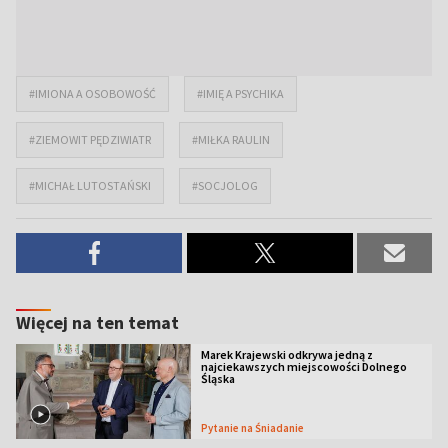
#IMIONA A OSOBOWOŚĆ
#IMIĘ A PSYCHIKA
#ZIEMOWIT PĘDZIWIATR
#MIŁKA RAULIN
#MICHAŁ LUTOSTAŃSKI
#SOCJOLOG
Więcej na ten temat
Marek Krajewski odkrywa jedną z
najciekawszych miejscowości Dolnego
Śląska
Pytanie na Śniadanie