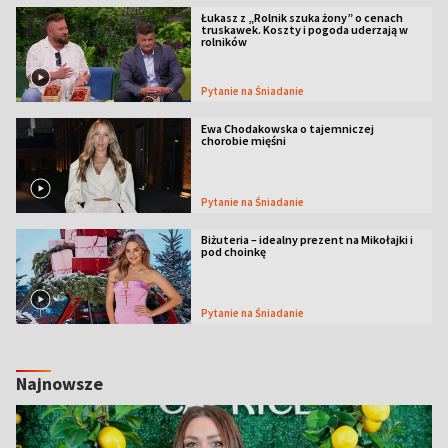
Łukasz z „Rolnik szuka żony” o cenach
truskawek. Koszty i pogoda uderzają w
rolników
Pytanie na Śniadanie
Ewa Chodakowska o tajemniczej
chorobie mięśni
Pytanie na Śniadanie
Biżuteria – idealny prezent na Mikołajki i
pod choinkę
Pytanie na Śniadanie
Najnowsze