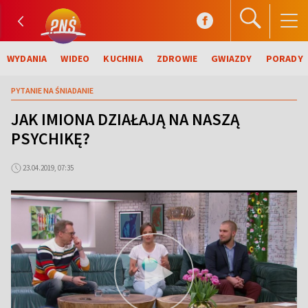
WYDANIA
WIDEO
KUCHNIA
ZDROWIE
GWIAZDY
PORADY
PYTANIE NA ŚNIADANIE
JAK IMIONA DZIAŁAJĄ NA NASZĄ
PSYCHIKĘ?
23.04.2019, 07:35