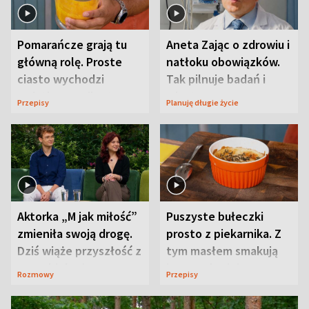
Pomarańcze grają tu
Aneta Zając o zdrowiu i
główną rolę. Proste
natłoku obowiązków.
ciasto wychodzi
Tak pilnuje badań i
wyjątkowo wilgotne
wizyt
Przepisy
Planuję długie życie
Aktorka „M jak miłość”
Puszyste bułeczki
zmieniła swoją drogę.
prosto z piekarnika. Z
Dziś wiąże przyszłość z
tym masłem smakują
neurobiologią
jeszcze lepiej
Rozmowy
Przepisy