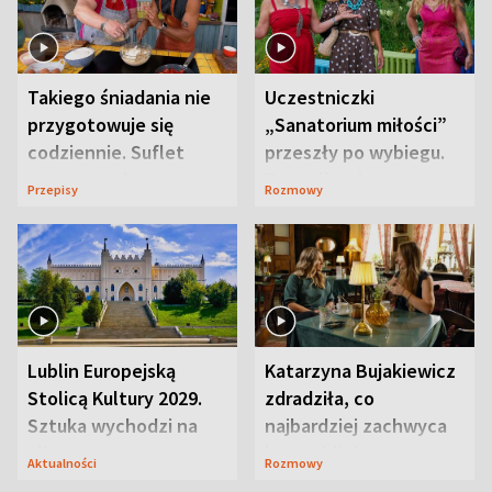
Takiego śniadania nie
Uczestniczki
przygotowuje się
„Sanatorium miłości”
codziennie. Suflet
przeszły po wybiegu.
serowy zachwyca
Te stylizacje
Przepisy
Rozmowy
smakiem
przyciągały wzrok
Lublin Europejską
Katarzyna Bujakiewicz
Stolicą Kultury 2029.
zdradziła, co
Sztuka wychodzi na
najbardziej zachwyca
ulice
ją w Lublinie
Aktualności
Rozmowy