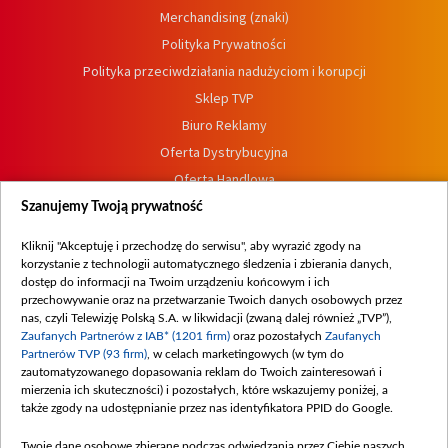
Merchandising (znaki)
Polityka Prywatności
Polityka przeciwdziałania nadużyciom i korupcji
Sklep TVP
Biuro Reklamy
Oferta Dystrybucyjna
Oferta Handlowa
Dostępność
Szanujemy Twoją prywatność
Moje zgody
Kliknij "Akceptuję i przechodzę do serwisu", aby wyrazić zgody na
Procedura zgłoszeń wewnętrznych
korzystanie z technologii automatycznego śledzenia i zbierania danych,
dostęp do informacji na Twoim urządzeniu końcowym i ich
przechowywanie oraz na przetwarzanie Twoich danych osobowych przez
nas, czyli Telewizję Polską S.A. w likwidacji (zwaną dalej również „TVP”),
Zaufanych Partnerów z IAB* (1201 firm)
oraz pozostałych
Zaufanych
Partnerów TVP (93 firm)
, w celach marketingowych (w tym do
zautomatyzowanego dopasowania reklam do Twoich zainteresowań i
mierzenia ich skuteczności) i pozostałych, które wskazujemy poniżej, a
także zgody na udostępnianie przez nas identyfikatora PPID do Google.
Twoje dane osobowe zbierane podczas odwiedzania przez Ciebie naszych