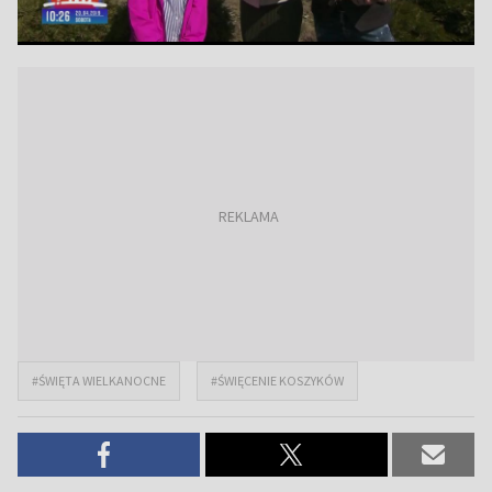
#ŚWIĘTA WIELKANOCNE
#ŚWIĘCENIE KOSZYKÓW