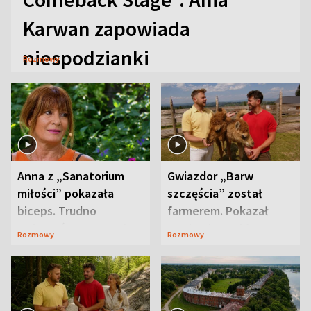
Karwan zapowiada
niespodzianki
Rozmowy
Anna z „Sanatorium
Gwiazdor „Barw
miłości” pokazała
szczęścia” został
biceps. Trudno
farmerem. Pokazał
uwierzyć, co przeszła
swoje niezwykłe
Rozmowy
Rozmowy
wcześniej
ranczo