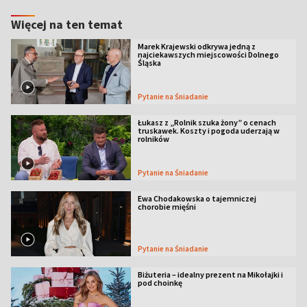
Więcej na ten temat
Marek Krajewski odkrywa jedną z
najciekawszych miejscowości Dolnego
Śląska
Pytanie na Śniadanie
Łukasz z „Rolnik szuka żony” o cenach
truskawek. Koszty i pogoda uderzają w
rolników
Pytanie na Śniadanie
Ewa Chodakowska o tajemniczej
chorobie mięśni
Pytanie na Śniadanie
Biżuteria – idealny prezent na Mikołajki i
pod choinkę