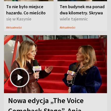
To nie było miejsce
Ten budynek ma ponad
hazardu. Co mieściło
dwa kilometry. Skrywa
się w Kasynie
wiele tajemnic
Oficerskim?
Aktualności
Aktualności
Nowa edycja „The Voice
Comeback Stage”. Ania