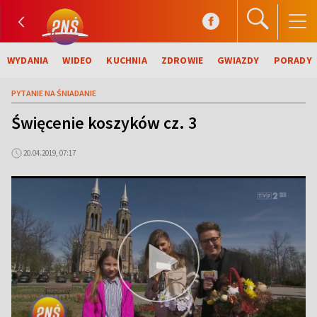
WYDANIA
WIDEO
KUCHNIA
ZDROWIE
GWIAZDY
PORADY
PYTANIE NA ŚNIADANIE
Święcenie koszyków cz. 3
20.04.2019, 07:17