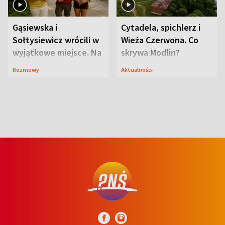
Gąsiewska i
Cytadela, spichlerz i
Sołtysiewicz wrócili w
Wieża Czerwona. Co
wyjątkowe miejsce. Na
skrywa Modlin?
szlaku czekał
Rozmowy
Aktualności
niedźwiedź