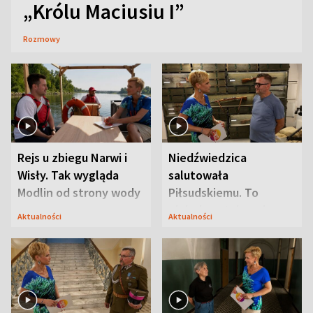
„Królu Maciusiu I”
Rozmowy
Rejs u zbiegu Narwi i
Niedźwiedzica
Wisły. Tak wygląda
salutowała
Modlin od strony wody
Piłsudskiemu. To
niejedyna tajemnica
Aktualności
Aktualności
Modlina