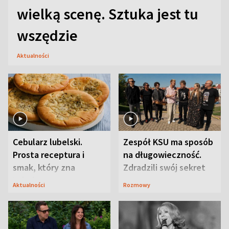
wielką scenę. Sztuka jest tu
wszędzie
Aktualności
Cebularz lubelski.
Zespół KSU ma sposób
Prosta receptura i
na długowieczność.
smak, który zna
Zdradzili swój sekret
Lubelszczyzna
Aktualności
Rozmowy