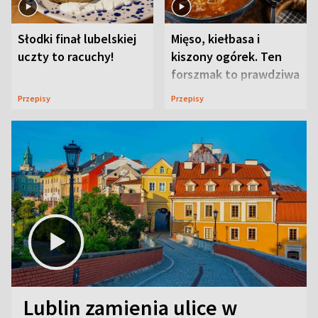
Słodki finał lubelskiej
Mięso, kiełbasa i
uczty to racuchy!
kiszony ogórek. Ten
forszmak to prawdziwa
uczta
Przepisy
Przepisy
Lublin zamienia ulice w