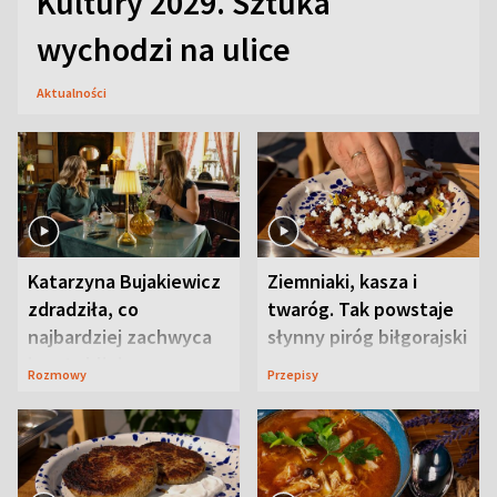
Kultury 2029. Sztuka
wychodzi na ulice
Aktualności
Katarzyna Bujakiewicz
Ziemniaki, kasza i
zdradziła, co
twaróg. Tak powstaje
najbardziej zachwyca
słynny piróg biłgorajski
ją w Lublinie
Rozmowy
Przepisy