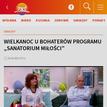
WYDANIA
WIDEO
KUCHNIA
ZDROWIE
GWIAZDY
PORADY
GWIAZDY
WIELKANOC U BOHATERÓW PROGRAMU
„SANATORIUM MIŁOŚCI”
20.04.2019, 07:11