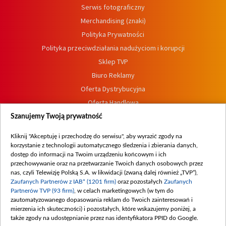
Serwis fotograficzny
Merchandising (znaki)
Polityka Prywatności
Polityka przeciwdziałania nadużyciom i korupcji
Sklep TVP
Biuro Reklamy
Oferta Dystrybucyjna
Oferta Handlowa
Dostępność
Szanujemy Twoją prywatność
Moje zgody
Kliknij "Akceptuję i przechodzę do serwisu", aby wyrazić zgody na
Procedura zgłoszeń wewnętrznych
korzystanie z technologii automatycznego śledzenia i zbierania danych,
dostęp do informacji na Twoim urządzeniu końcowym i ich
przechowywanie oraz na przetwarzanie Twoich danych osobowych przez
nas, czyli Telewizję Polską S.A. w likwidacji (zwaną dalej również „TVP”),
Zaufanych Partnerów z IAB* (1201 firm)
oraz pozostałych
Zaufanych
Partnerów TVP (93 firm)
, w celach marketingowych (w tym do
zautomatyzowanego dopasowania reklam do Twoich zainteresowań i
mierzenia ich skuteczności) i pozostałych, które wskazujemy poniżej, a
także zgody na udostępnianie przez nas identyfikatora PPID do Google.