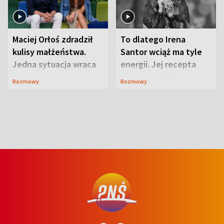
Maciej Orłoś zdradził
To dlatego Irena
kulisy małżeństwa.
Santor wciąż ma tyle
Jedna sytuacja wraca
energii. Jej recepta
jak bumerang
jest zaskakująco
Rozmowy
Rozmowy
prosta