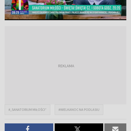
#„SANATORIUM MIŁOŚCI”
#WIELKANOC NA PODLASIU