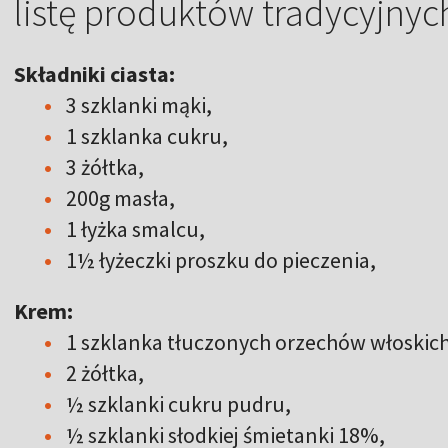
listę produktów tradycyjny
Składniki ciasta:
3 szklanki mąki,
1 szklanka cukru,
3 żółtka,
200g masła,
1 łyżka smalcu,
1½ łyżeczki proszku do pieczenia,
Krem:
1 szklanka tłuczonych orzechów włoskic
2 żółtka,
½ szklanki cukru pudru,
½ szklanki słodkiej śmietanki 18%,