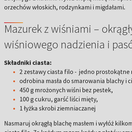
orzechów włoskich, rodzynkami i migdałami.
Mazurek z wiśniami – okrągły
wiśniowego nadzienia i pas
Składniki ciasta:
2 zestawy ciasta filo - jedno prostokątne
odrobina masła do smarowania blachy i c
450 g mrożonych wiśni bez pestek,
100 g cukru, garść liści mięty,
1 łyżka skrobi ziemniaczanej
Nasmaruj okrągłą blachę masłem i wyłóż kilko