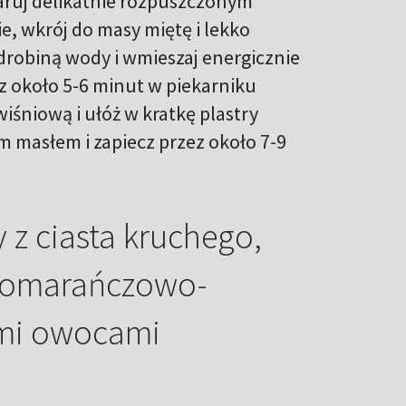
maruj delikatnie rozpuszczonym
e, wkrój do masy miętę i lekko
drobiną wody i wmieszaj energicznie
z około 5-6 minut w piekarniku
iśniową i ułóż w kratkę plastry
ym masłem i zapiecz przez około 7-9
z ciasta kruchego,
pomarańczowo-
mi owocami