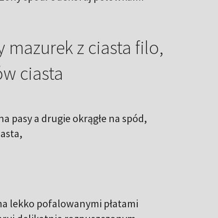
 mazurek z ciasta filo,
ów ciasta
 na pasy a drugie okrągłe na spód,
iasta,
ma lekko pofalowanymi płatami