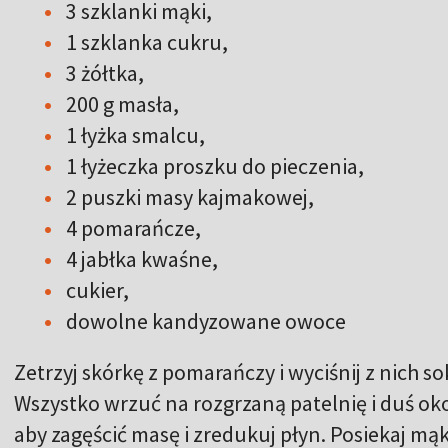
3 szklanki mąki,
1 szklanka cukru,
3 żółtka,
200 g masła,
1 łyżka smalcu,
1 łyżeczka proszku do pieczenia,
2 puszki masy kajmakowej,
4 pomarańcze,
4 jabłka kwaśne,
cukier,
dowolne kandyzowane owoce
Zetrzyj skórkę z pomarańczy i wyciśnij z nich so
Wszystko wrzuć na rozgrzaną patelnię i duś oko
aby zagęścić masę i zredukuj płyn. Posiekaj mą