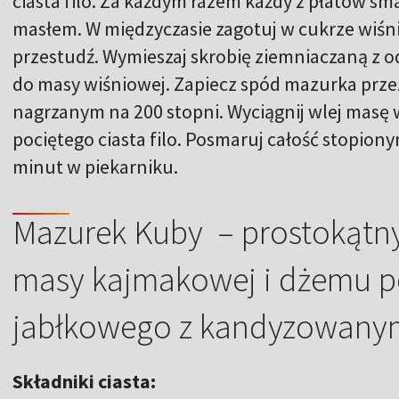
ciasta filo. Za każdym razem każdy z płatów s
masłem. W międzyczasie zagotuj w cukrze wiśni
przestudź. Wymieszaj skrobię ziemniaczaną z o
do masy wiśniowej. Zapiecz spód mazurka prze
nagrzanym na 200 stopni. Wyciągnij wlej masę w
pociętego ciasta filo. Posmaruj całość stopion
minut w piekarniku.
Mazurek Kuby – prostokątny 
masy kajmakowej i dżemu 
jabłkowego z kandyzowany
Składniki ciasta: