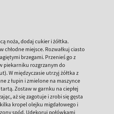
ą noża, dodaj cukier i żółtka.
ę w chłodne miejsce. Rozwałkuj ciasto
agiętymi brzegami. Przenieś go z
(w piekarniku rozgrzanym do
t). W międzyczasie utrzyj żółtka z
ne z łupin i zmielone na maszynce
tartą. Zostaw w garnku na ciepłej
ąc, aż się zagotuje i zrobi się gęsta
 kilka kropel olejku migdałowego i
eczony spód. Udekoruj połówkami