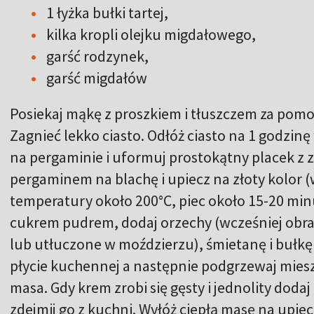
1 łyżka bułki tartej,
kilka kropli olejku migdałowego,
garść rodzynek,
garść migdałów
Posiekaj mąkę z proszkiem i tłuszczem za pomoc
Zagnieć lekko ciasto. Odłóż ciasto na 1 godzin
na pergaminie i uformuj prostokątny placek z z
pergaminem na blachę i upiecz na złoty kolor 
temperatury około 200°C, piec około 15-20 minu
cukrem pudrem, dodaj orzechy (wcześniej obra
lub utłuczone w moździerzu), śmietanę i bułkę 
płycie kuchennej a następnie podgrzewaj mieszaj
masa. Gdy krem zrobi się gęsty i jednolity dodaj
zdejmij go z kuchni. Wyłóż ciepłą masę na upi