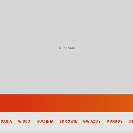
DANIA
WIDEO
KUCHNIA
ZDROWIE
GWIAZDY
PORADY
S