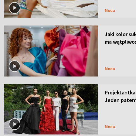
Moda
Jaki kolor su
ma wątpliwoś
Moda
Projektantka
Jeden patent
Moda