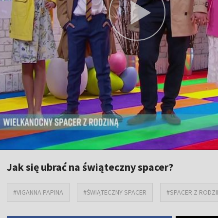
Jak się ubrać na świąteczny spacer?
#VIGANNA PAPINA
#ŚWIĄTECZNY SPACER
#SPACER Z RODZI