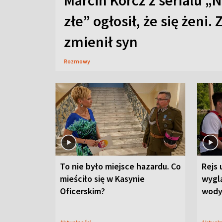
Marcin Korcz z serialu „N
złe” ogłosił, że się żeni. 
zmienił syn
Rozmowy
To nie było miejsce hazardu. Co
Rejs 
mieściło się w Kasynie
wygl
Oficerskim?
wod