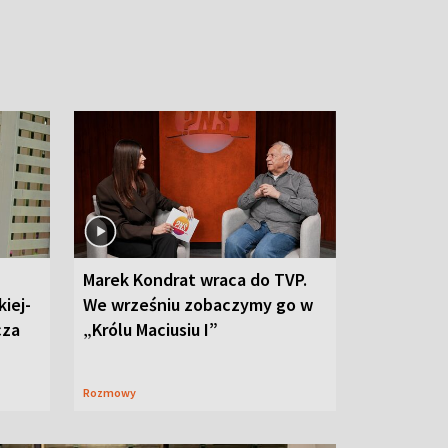
Marek Kondrat wraca do TVP.
iej-
We wrześniu zobaczymy go w
cza
„Królu Maciusiu I”
Rozmowy