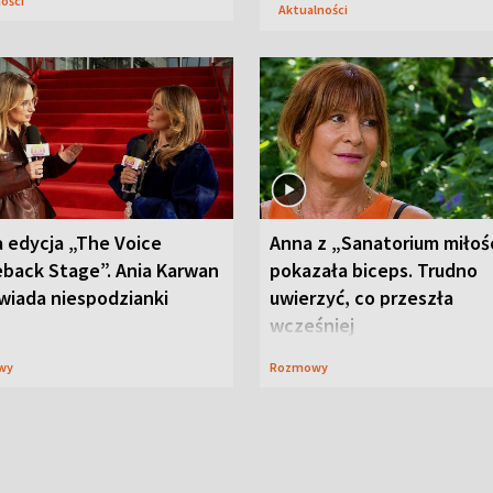
ności
Aktualności
 edycja „The Voice
Anna z „Sanatorium miłoś
back Stage”. Ania Karwan
pokazała biceps. Trudno
wiada niespodzianki
uwierzyć, co przeszła
wcześniej
wy
Rozmowy