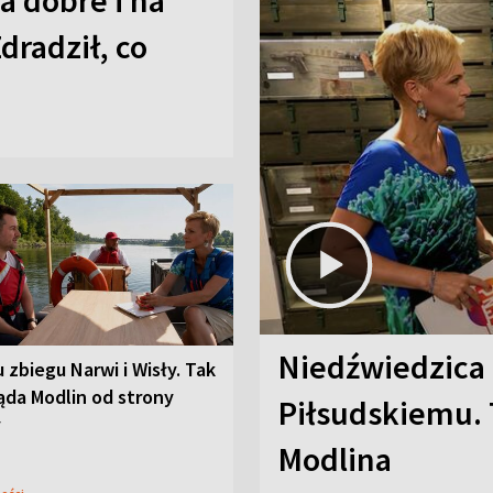
a dobre i na
Zdradził, co
Niedźwiedzica
u zbiegu Narwi i Wisły. Tak
ąda Modlin od strony
Piłsudskiemu. 
y
Modlina