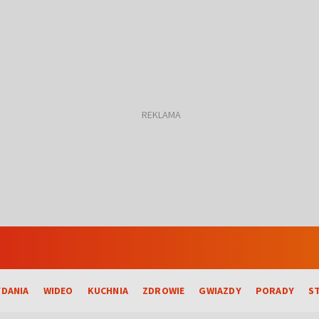
DANIA
WIDEO
KUCHNIA
ZDROWIE
GWIAZDY
PORADY
S