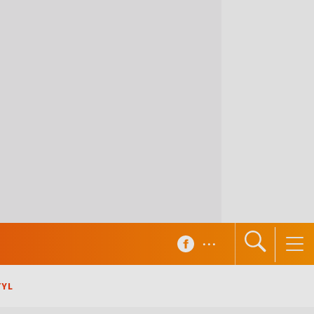
...
TYL