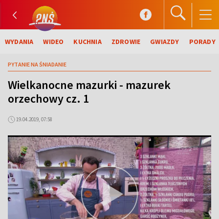
WYDANIA
WIDEO
KUCHNIA
ZDROWIE
GWIAZDY
PORADY
PYTANIE NA ŚNIADANIE
Wielkanocne mazurki - mazurek
orzechowy cz. 1
19.04.2019, 07:58