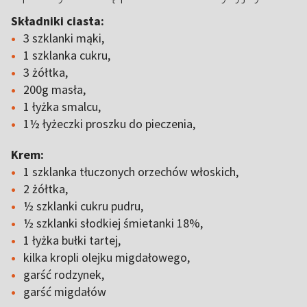
Składniki ciasta:
3 szklanki mąki,
1 szklanka cukru,
3 żółtka,
200g masła,
1 łyżka smalcu,
1½ łyżeczki proszku do pieczenia,
Krem:
1 szklanka tłuczonych orzechów włoskich,
2 żółtka,
½ szklanki cukru pudru,
½ szklanki słodkiej śmietanki 18%,
1 łyżka bułki tartej,
kilka kropli olejku migdałowego,
garść rodzynek,
garść migdałów