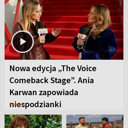
Nowa edycja „The Voice
Comeback Stage”. Ania
Karwan zapowiada
niespodzianki
Rozmowy