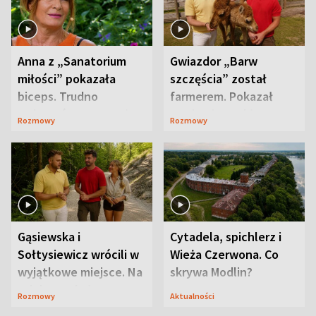
Anna z „Sanatorium
Gwiazdor „Barw
miłości” pokazała
szczęścia” został
biceps. Trudno
farmerem. Pokazał
uwierzyć, co przeszła
swoje niezwykłe
Rozmowy
Rozmowy
wcześniej
ranczo
Gąsiewska i
Cytadela, spichlerz i
Sołtysiewicz wrócili w
Wieża Czerwona. Co
wyjątkowe miejsce. Na
skrywa Modlin?
szlaku czekał
Rozmowy
Aktualności
niedźwiedź