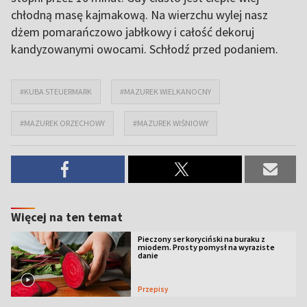
chłodną masę kajmakową. Na wierzchu wylej nasz
dżem pomarańczowo jabłkowy i całość dekoruj
kandyzowanymi owocami. Schłodź przed podaniem.
#KUBA STEUERMARK
#MAZUREK WIELKANOCNY
#MAZUREK ORZECHOWY
#MAZUREK WIŚNIOWY
Więcej na ten temat
Pieczony ser koryciński na buraku z
miodem. Prosty pomysł na wyraziste
danie
Przepisy