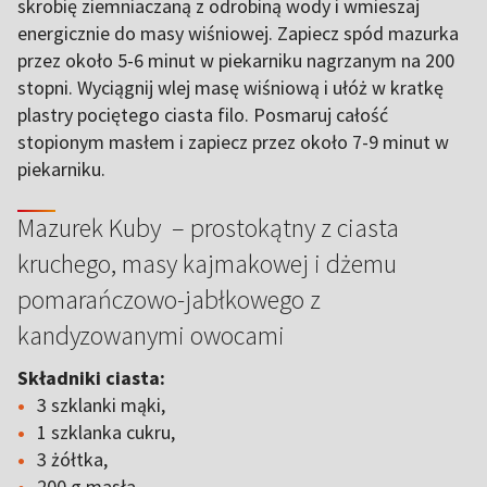
skrobię ziemniaczaną z odrobiną wody i wmieszaj
energicznie do masy wiśniowej. Zapiecz spód mazurka
przez około 5-6 minut w piekarniku nagrzanym na 200
stopni. Wyciągnij wlej masę wiśniową i ułóż w kratkę
plastry pociętego ciasta filo. Posmaruj całość
stopionym masłem i zapiecz przez około 7-9 minut w
piekarniku.
Mazurek Kuby – prostokątny z ciasta
kruchego, masy kajmakowej i dżemu
pomarańczowo-jabłkowego z
kandyzowanymi owocami
Składniki ciasta:
3 szklanki mąki,
1 szklanka cukru,
3 żółtka,
200 g masła,