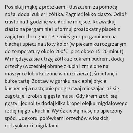
Posiekaj mąkę z proszkiem i tłuszczem za pomocą
noża, dodaj cukier i żółtka. Zagnieć lekko ciasto. Odłóż
ciasto na 1 godzinę w chłodne miejsce. Rozwałkuj
ciasto na pergaminie i uformuj prostokątny placek z
zagiętymi brzegami. Przenieś go z pergaminem na
blachę i upiecz na złoty kolor (w piekarniku rozgrzanym
do temperatury około 200°C, piec około 15-20 minut).
W międzyczasie utrzyj żółtka z cukrem pudrem, dodaj
orzechy (wcześniej obrane z łupin i zmielone na
maszynce lub utłuczone w moździerzu), śmietanę i
bułkę tartą. Zostaw w garnku na ciepłej płycie
kuchennej a następnie podgrzewaj mieszając, aż się
zagotuje i zrobi się gęsta masa. Gdy krem zrobi się
gęsty i jednolity dodaj kilka kropel olejku migdałowego
i zdejmij go z kuchni. Wyłóż ciepłą masę na upieczony
spód. Udekoruj połówkami orzechów włoskich,
rodzynkami i migdałami.