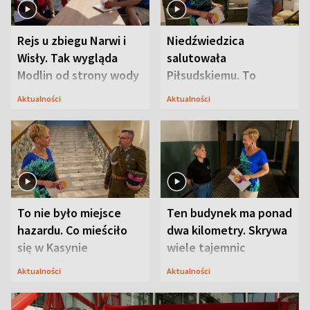
Rejs u zbiegu Narwi i
Niedźwiedzica
Wisły. Tak wygląda
salutowała
Modlin od strony wody
Piłsudskiemu. To
niejedyna tajemnica
Aktualności
Aktualności
Modlina
To nie było miejsce
Ten budynek ma ponad
hazardu. Co mieściło
dwa kilometry. Skrywa
się w Kasynie
wiele tajemnic
Oficerskim?
Aktualności
Aktualności