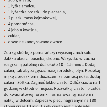
1 łyżka smalcu,
1 łyżeczka proszku do pieczenia,
2 puszki masy kajmakowej,
4 pomarańcze,
4 jabłka kwaśne,
cukier,
dowolne kandyzowane owoce
Zetrzyj skórkę z pomarańczy i wyciśnij z nich sok.
Jabłka obierz i posiekaj drobno. Wszystko wrzuć na
rozgrzaną patelnię i duś około 10 – 15 minut. Dodaj
cukier, tak aby zagęścić masę i zredukuj płyn. Posiekaj
mąkę z proszkiem i tłuszczem za pomocą noża, dodaj
cukier i żółtka. Zagnieć lekko ciasto. Odłóż ciasto na 1
godzinę w chłodne miejsce. Rozwałkuj ciasto i przełóż
do kwadratowej foremki nasmarowanej masłem i
nakłuj widelcem. Zapiecz w piecu nagrzanym na 180
stopni przez 10 minut. Gdy ciasto jest ciepłe wlej