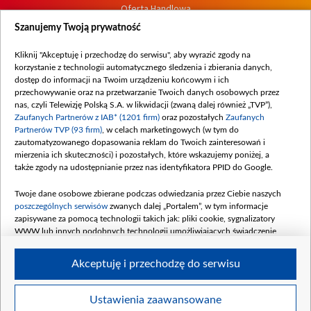
Oferta Handlowa
Dostępność
Szanujemy Twoją prywatność
Moje zgody
Kliknij "Akceptuję i przechodzę do serwisu", aby wyrazić zgody na
Procedura zgłoszeń wewnętrznych
korzystanie z technologii automatycznego śledzenia i zbierania danych,
dostęp do informacji na Twoim urządzeniu końcowym i ich
przechowywanie oraz na przetwarzanie Twoich danych osobowych przez
nas, czyli Telewizję Polską S.A. w likwidacji (zwaną dalej również „TVP”),
Zaufanych Partnerów z IAB* (1201 firm)
oraz pozostałych
Zaufanych
Partnerów TVP (93 firm)
, w celach marketingowych (w tym do
zautomatyzowanego dopasowania reklam do Twoich zainteresowań i
mierzenia ich skuteczności) i pozostałych, które wskazujemy poniżej, a
także zgody na udostępnianie przez nas identyfikatora PPID do Google.
Twoje dane osobowe zbierane podczas odwiedzania przez Ciebie naszych
poszczególnych serwisów
zwanych dalej „Portalem”, w tym informacje
zapisywane za pomocą technologii takich jak: pliki cookie, sygnalizatory
WWW lub innych podobnych technologii umożliwiających świadczenie
dopasowanych i bezpiecznych usług, personalizację treści oraz reklam,
udostępnianie funkcji mediów społecznościowych oraz analizowanie ruchu
Akceptuję i przechodzę do serwisu
w Internecie.
Twoje dane osobowe zbierane podczas odwiedzania przez Ciebie
Ustawienia zaawansowane
poszczególnych serwisów
na Portalu, takie jak adresy IP, identyfikatory