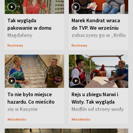
Tak wygląda
Marek Kondrat wraca
pakowanie w domu
do TVP. We wrześniu
Magdaleny
zobaczymy go w „Królu
Waligórskiej-Lisieckiej.
Maciusiu I”
Rozmowy
Rozmowy
Mąż nie odpuszcza
To nie było miejsce
Rejs u zbiegu Narwi i
hazardu. Co mieściło
Wisły. Tak wygląda
się w Kasynie
Modlin od strony wody
Oficerskim?
Aktualności
Aktualności