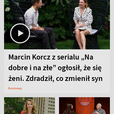
Marcin Korcz z serialu „Na
dobre i na złe” ogłosił, że się
żeni. Zdradził, co zmienił syn
Rozmowy