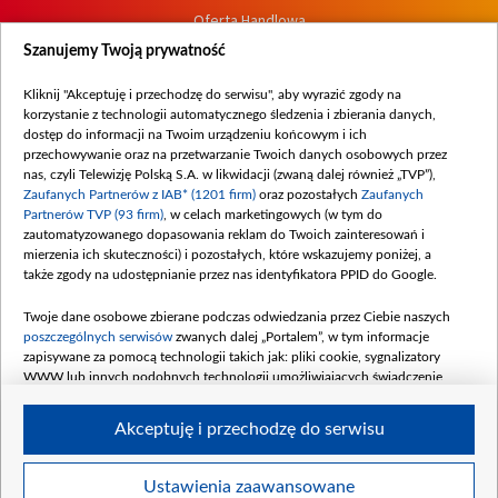
Oferta Handlowa
Dostępność
Szanujemy Twoją prywatność
Moje zgody
Kliknij "Akceptuję i przechodzę do serwisu", aby wyrazić zgody na
Procedura zgłoszeń wewnętrznych
korzystanie z technologii automatycznego śledzenia i zbierania danych,
dostęp do informacji na Twoim urządzeniu końcowym i ich
przechowywanie oraz na przetwarzanie Twoich danych osobowych przez
nas, czyli Telewizję Polską S.A. w likwidacji (zwaną dalej również „TVP”),
Zaufanych Partnerów z IAB* (1201 firm)
oraz pozostałych
Zaufanych
Partnerów TVP (93 firm)
, w celach marketingowych (w tym do
zautomatyzowanego dopasowania reklam do Twoich zainteresowań i
mierzenia ich skuteczności) i pozostałych, które wskazujemy poniżej, a
także zgody na udostępnianie przez nas identyfikatora PPID do Google.
Twoje dane osobowe zbierane podczas odwiedzania przez Ciebie naszych
poszczególnych serwisów
zwanych dalej „Portalem”, w tym informacje
zapisywane za pomocą technologii takich jak: pliki cookie, sygnalizatory
WWW lub innych podobnych technologii umożliwiających świadczenie
dopasowanych i bezpiecznych usług, personalizację treści oraz reklam,
udostępnianie funkcji mediów społecznościowych oraz analizowanie ruchu
Akceptuję i przechodzę do serwisu
w Internecie.
Twoje dane osobowe zbierane podczas odwiedzania przez Ciebie
Ustawienia zaawansowane