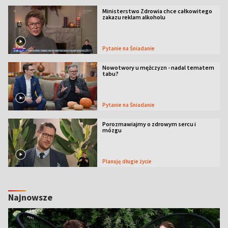
Ministerstwo Zdrowia chce całkowitego
zakazu reklam alkoholu
Pytanie na Śniadanie
Nowotwory u mężczyzn - nadal tematem
tabu?
Pytanie na Śniadanie
Porozmawiajmy o zdrowym sercu i
mózgu
Planuję długie życie
Najnowsze