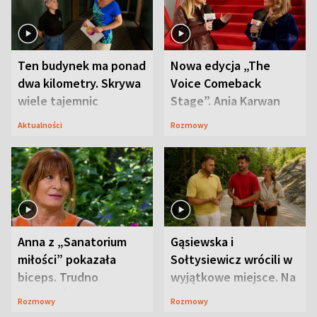
Ten budynek ma ponad
Nowa edycja „The
dwa kilometry. Skrywa
Voice Comeback
wiele tajemnic
Stage”. Ania Karwan
zapowiada
Aktualności
Rozmowy
niespodzianki
Anna z „Sanatorium
Gąsiewska i
miłości” pokazała
Sołtysiewicz wrócili w
biceps. Trudno
wyjątkowe miejsce. Na
uwierzyć, co przeszła
szlaku czekał
Rozmowy
Rozmowy
wcześniej
niedźwiedź