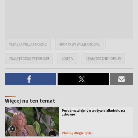
#ŚWIĘTA WIELKANOCNE
#POTRAWY WIELKANOCNE
#ŚWIĄTECZNE PRZYSMAKI
#DIETA
#ŚWIĄTECZNE POKUSY
Więcej na ten temat
Porozmawiajmy o wpływie alkoholu na
zdrowie
Planuję długie życie