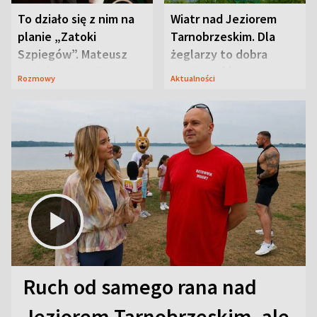
To działo się z nim na
Wiatr nad Jeziorem
planie „Zatoki
Tarnobrzeskim. Dla
Szpiegów”. Mateusz
żeglarzy to dobra
Janicki odsłonił
wiadomość
Rozmowy
Aktualności
aktorski sekret
Ruch od samego rana nad
Jeziorem Tarnobrzeskim, ale