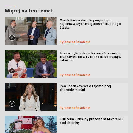
Więcej na ten temat
Marek Krajewski odkrywa jedną z
najciekawszych miejscowości Dolnego
Śląska
Pytanie na Śniadanie
Łukasz z „Rolnik szuka żony” o cenach
truskawek. Koszty i pogoda uderzają w
rolników
Pytanie na Śniadanie
Ewa Chodakowska o tajemniczej
chorobie mięśni
Pytanie na Śniadanie
Biżuteria – idealny prezent na Mikołajki i
pod choinkę