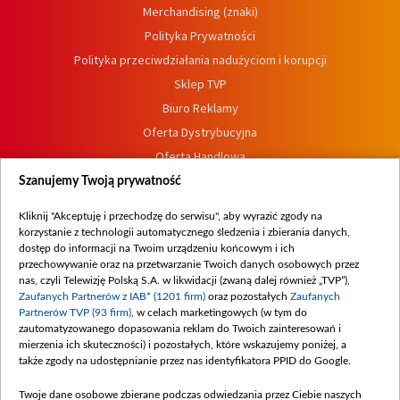
Merchandising (znaki)
Polityka Prywatności
Polityka przeciwdziałania nadużyciom i korupcji
Sklep TVP
Biuro Reklamy
Oferta Dystrybucyjna
Oferta Handlowa
Dostępność
Szanujemy Twoją prywatność
Moje zgody
Kliknij "Akceptuję i przechodzę do serwisu", aby wyrazić zgody na
Procedura zgłoszeń wewnętrznych
korzystanie z technologii automatycznego śledzenia i zbierania danych,
dostęp do informacji na Twoim urządzeniu końcowym i ich
przechowywanie oraz na przetwarzanie Twoich danych osobowych przez
nas, czyli Telewizję Polską S.A. w likwidacji (zwaną dalej również „TVP”),
Zaufanych Partnerów z IAB* (1201 firm)
oraz pozostałych
Zaufanych
Partnerów TVP (93 firm)
, w celach marketingowych (w tym do
zautomatyzowanego dopasowania reklam do Twoich zainteresowań i
mierzenia ich skuteczności) i pozostałych, które wskazujemy poniżej, a
także zgody na udostępnianie przez nas identyfikatora PPID do Google.
Twoje dane osobowe zbierane podczas odwiedzania przez Ciebie naszych