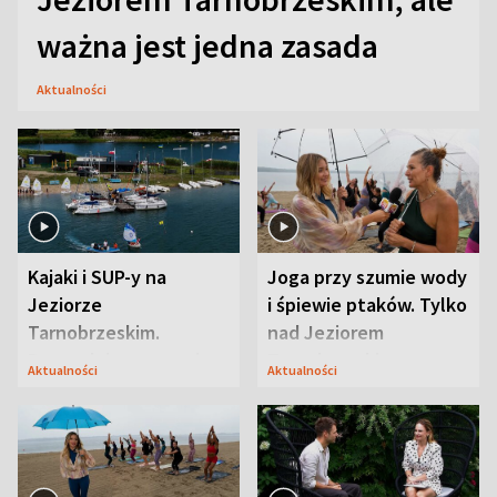
ważna jest jedna zasada
Aktualności
Kajaki i SUP-y na
Joga przy szumie wody
Jeziorze
i śpiewie ptaków. Tylko
Tarnobrzeskim.
nad Jeziorem
Przyrodnicy zwracają
Tarnobrzeskim
Aktualności
Aktualności
uwagę na coś jeszcze