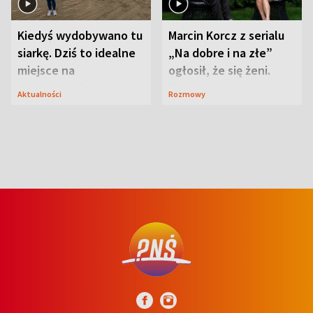
Kiedyś wydobywano tu
Marcin Korcz z serialu
siarkę. Dziś to idealne
„Na dobre i na złe”
miejsce na
ogłosił, że się żeni.
wypoczynek
Zdradził, co zmienił
Aktualności
Rozmowy
syn