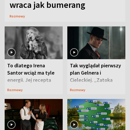
wraca jak bumerang
Rozmowy
To dlatego Irena
Tak wyglądał pierwszy
Santor wciąż ma tyle
plan Gelnera i
energii. Jej recepta
Cieleckiej. „Zatoka
jest zaskakująco
szpiegów” od razu ich
Rozmowy
Rozmowy
prosta
zaskoczyła