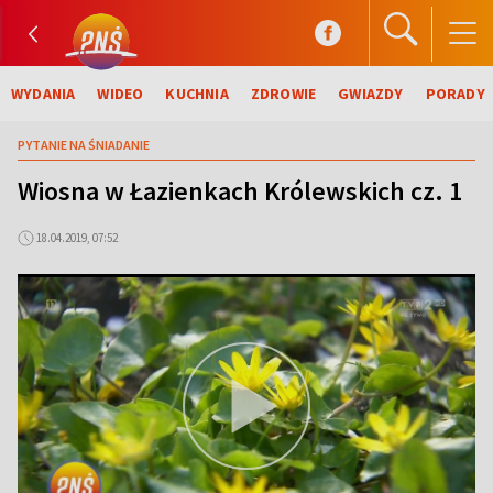
WYDANIA
WIDEO
KUCHNIA
ZDROWIE
GWIAZDY
PORADY
PYTANIE NA ŚNIADANIE
Wiosna w Łazienkach Królewskich cz. 1
18.04.2019, 07:52