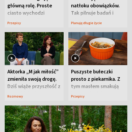
główną rolę. Proste
natłoku obowiązków.
ciasto wychodzi
Tak pilnuje badań i
wyjątkowo wilgotne
wizyt
Przepisy
Planuję długie życie
Aktorka „M jak miłość”
Puszyste bułeczki
zmieniła swoją drogę.
prosto z piekarnika. Z
Dziś wiąże przyszłość z
tym masłem smakują
neurobiologią
jeszcze lepiej
Rozmowy
Przepisy