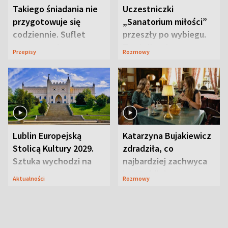
Takiego śniadania nie
Uczestniczki
przygotowuje się
„Sanatorium miłości”
codziennie. Suflet
przeszły po wybiegu.
serowy zachwyca
Te stylizacje
Przepisy
Rozmowy
smakiem
przyciągały wzrok
Lublin Europejską
Katarzyna Bujakiewicz
Stolicą Kultury 2029.
zdradziła, co
Sztuka wychodzi na
najbardziej zachwyca
ulice
ją w Lublinie
Aktualności
Rozmowy