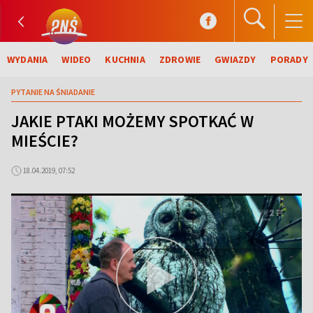
WYDANIA
WIDEO
KUCHNIA
ZDROWIE
GWIAZDY
PORADY
PYTANIE NA ŚNIADANIE
JAKIE PTAKI MOŻEMY SPOTKAĆ W
MIEŚCIE?
18.04.2019, 07:52