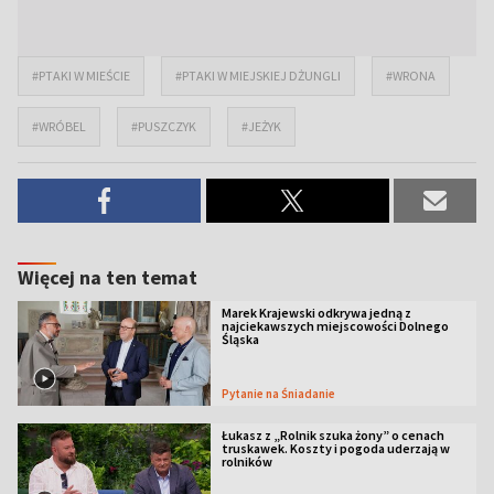
#PTAKI W MIEŚCIE
#PTAKI W MIEJSKIEJ DŻUNGLI
#WRONA
#WRÓBEL
#PUSZCZYK
#JEŻYK
Więcej na ten temat
Marek Krajewski odkrywa jedną z
najciekawszych miejscowości Dolnego
Śląska
Pytanie na Śniadanie
Łukasz z „Rolnik szuka żony” o cenach
truskawek. Koszty i pogoda uderzają w
rolników