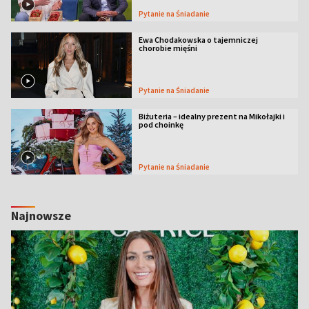
Pytanie na Śniadanie
Ewa Chodakowska o tajemniczej
chorobie mięśni
Pytanie na Śniadanie
Biżuteria – idealny prezent na Mikołajki i
pod choinkę
Pytanie na Śniadanie
Najnowsze