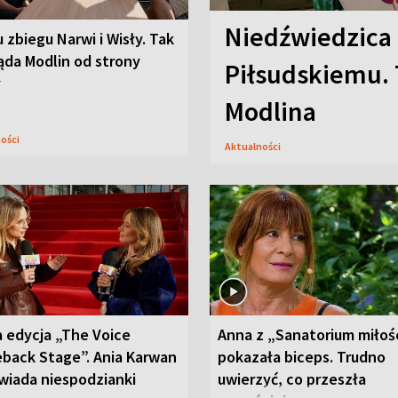
Niedźwiedzica
u zbiegu Narwi i Wisły. Tak
ąda Modlin od strony
Piłsudskiemu. 
y
Modlina
ności
Aktualności
 edycja „The Voice
Anna z „Sanatorium miłoś
back Stage”. Ania Karwan
pokazała biceps. Trudno
wiada niespodzianki
uwierzyć, co przeszła