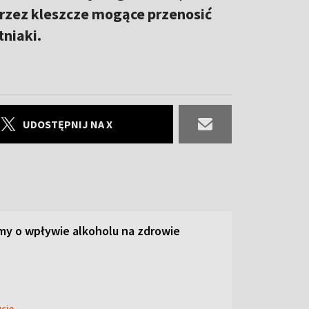
rzez kleszcze mogące przenosić
tniaki.
UDOSTĘPNIJ NA X
y o wpływie alkoholu na zdrowie
ycie