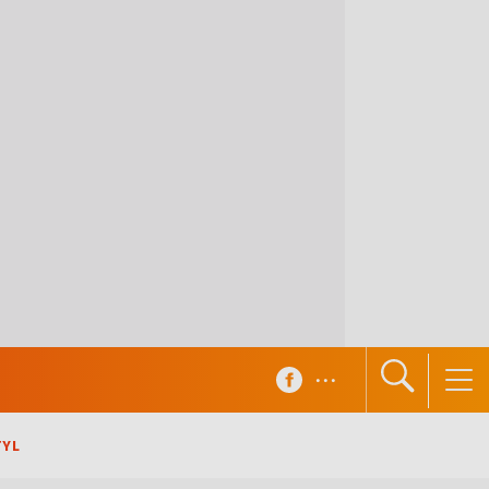
...
TYL