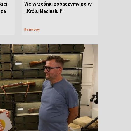
iej-
We wrześniu zobaczymy go w
cza
„Królu Maciusiu I”
Rozmowy