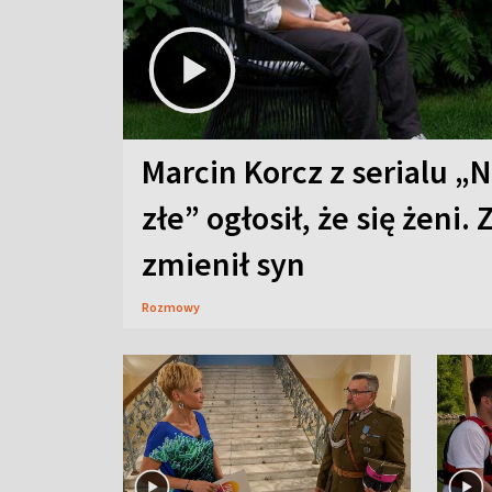
Marcin Korcz z serialu „N
złe” ogłosił, że się żeni. 
zmienił syn
Rozmowy