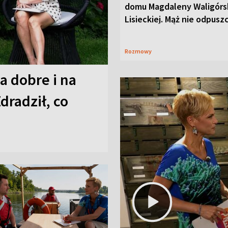
domu Magdaleny Waligórsk
Lisieckiej. Mąż nie odpusz
Rozmowy
a dobre i na
Zdradził, co