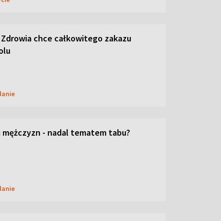
 Zdrowia chce całkowitego zakazu
olu
danie
 mężczyzn - nadal tematem tabu?
danie