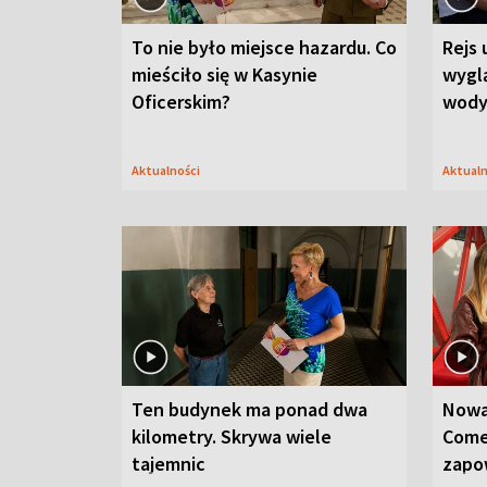
To nie było miejsce hazardu. Co
Rejs 
mieściło się w Kasynie
wygl
Oficerskim?
wod
Aktualności
Aktual
Ten budynek ma ponad dwa
Nowa
kilometry. Skrywa wiele
Come
tajemnic
zapo