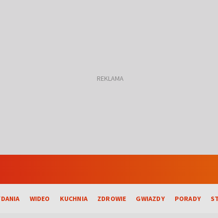
DANIA
WIDEO
KUCHNIA
ZDROWIE
GWIAZDY
PORADY
S