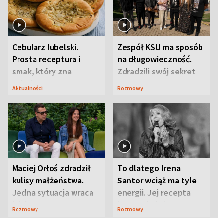
Cebularz lubelski.
Zespół KSU ma sposób
Prosta receptura i
na długowieczność.
smak, który zna
Zdradzili swój sekret
Lubelszczyzna
Aktualności
Rozmowy
Maciej Orłoś zdradził
To dlatego Irena
kulisy małżeństwa.
Santor wciąż ma tyle
Jedna sytuacja wraca
energii. Jej recepta
jak bumerang
jest zaskakująco
Rozmowy
Rozmowy
prosta