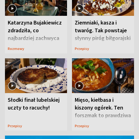
Katarzyna Bujakiewicz
Ziemniaki, kasza i
zdradziła, co
twaróg. Tak powstaje
najbardziej zachwyca
słynny piróg biłgorajski
ją w Lublinie
Rozmowy
Przepisy
Słodki finał lubelskiej
Mięso, kiełbasa i
uczty to racuchy!
kiszony ogórek. Ten
forszmak to prawdziwa
uczta
Przepisy
Przepisy