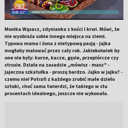
Monika Wąsacz, zdynianka z kości i krwi. Mówi, że
nie wyobraża sobie innego miejsca na ziemi.
Typowa mama i żona z nietypową pasją - jajka
mogłaby malować przez cały rok. Jakiekolwiek by
one nie były: kurze, kacze, gęsie, przepiórcze czy
strusie. Działa na zasadzie „mówisz - masz” -
jajeczna szkatułka - proszę bardzo. Jajko w jajku? -
czemu nie! Potrafi z każdego zrobić małe dzieło
sztuki, choć sama twierdzi, że takiego w stu
procentach idealnego, jeszcze nie wykonała.