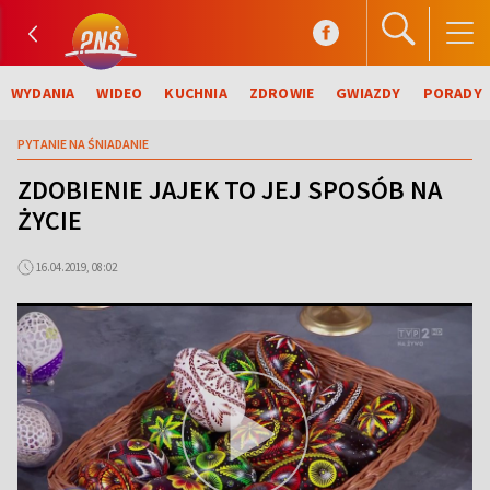
WYDANIA
WIDEO
KUCHNIA
ZDROWIE
GWIAZDY
PORADY
PYTANIE NA ŚNIADANIE
ZDOBIENIE JAJEK TO JEJ SPOSÓB NA
ŻYCIE
16.04.2019, 08:02