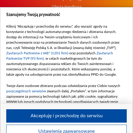
Oferta Handlowa
Dostępność
Szanujemy Twoją prywatność
Moje zgody
Kliknij "Akceptuję i przechodzę do serwisu", aby wyrazić zgody na
Procedura zgłoszeń wewnętrznych
korzystanie z technologii automatycznego śledzenia i zbierania danych,
dostęp do informacji na Twoim urządzeniu końcowym i ich
przechowywanie oraz na przetwarzanie Twoich danych osobowych przez
nas, czyli Telewizję Polską S.A. w likwidacji (zwaną dalej również „TVP”),
Zaufanych Partnerów z IAB* (1201 firm)
oraz pozostałych
Zaufanych
Partnerów TVP (93 firm)
, w celach marketingowych (w tym do
zautomatyzowanego dopasowania reklam do Twoich zainteresowań i
mierzenia ich skuteczności) i pozostałych, które wskazujemy poniżej, a
także zgody na udostępnianie przez nas identyfikatora PPID do Google.
Twoje dane osobowe zbierane podczas odwiedzania przez Ciebie naszych
poszczególnych serwisów
zwanych dalej „Portalem”, w tym informacje
zapisywane za pomocą technologii takich jak: pliki cookie, sygnalizatory
WWW lub innych podobnych technologii umożliwiających świadczenie
dopasowanych i bezpiecznych usług, personalizację treści oraz reklam,
udostępnianie funkcji mediów społecznościowych oraz analizowanie ruchu
Akceptuję i przechodzę do serwisu
w Internecie.
Twoje dane osobowe zbierane podczas odwiedzania przez Ciebie
Ustawienia zaawansowane