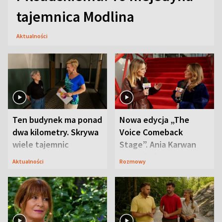
tajemnica Modlina
Aktualności
Ten budynek ma ponad
Nowa edycja „The
dwa kilometry. Skrywa
Voice Comeback
wiele tajemnic
Stage”. Ania Karwan
zapowiada
Aktualności
Rozmowy
niespodzianki