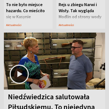
To nie było miejsce
Rejs u zbiegu Narwi i
hazardu. Co mieściło
Wisły. Tak wygląda
się w Kasynie
Modlin od strony wody
Oficerskim?
Aktualności
Aktualności
Niedźwiedzica salutowała
Piłsudskiemu. To niejedyna