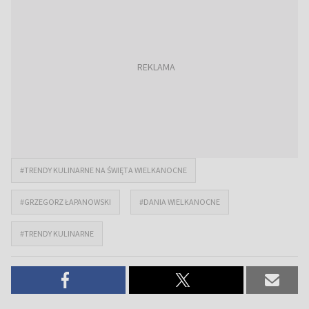
#TRENDY KULINARNE NA ŚWIĘTA WIELKANOCNE
#GRZEGORZ ŁAPANOWSKI
#DANIA WIELKANOCNE
#TRENDY KULINARNE