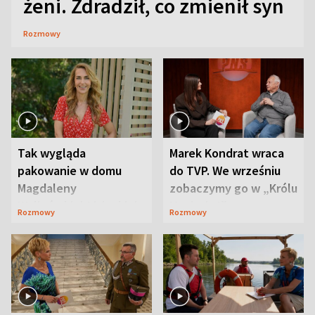
żeni. Zdradził, co zmienił syn
Rozmowy
Tak wygląda
Marek Kondrat wraca
pakowanie w domu
do TVP. We wrześniu
Magdaleny
zobaczymy go w „Królu
Waligórskiej-Lisieckiej.
Maciusiu I”
Rozmowy
Rozmowy
Mąż nie odpuszcza