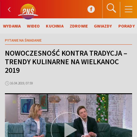
WYDANIA
WIDEO
KUCHNIA
ZDROWIE
GWIAZDY
PORADY
PYTANIE NA ŚNIADANIE
NOWOCZESNOŚĆ KONTRA TRADYCJA –
TRENDY KULINARNE NA WIELKANOC
2019
16.04.2019, 07:59