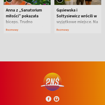
Anna z „Sanatorium
Gąsiewska i
miłości” pokazała
Sołtysiewicz wrócili w
biceps. Trudno
wyjątkowe miejsce. Na
uwierzyć, co przeszła
szlaku czekał
Rozmowy
Rozmowy
wcześniej
niedźwiedź