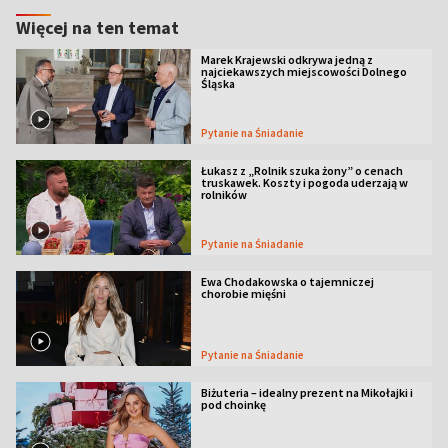
Więcej na ten temat
Marek Krajewski odkrywa jedną z
najciekawszych miejscowości Dolnego
Śląska
Pytanie na Śniadanie
Łukasz z „Rolnik szuka żony” o cenach
truskawek. Koszty i pogoda uderzają w
rolników
Pytanie na Śniadanie
Ewa Chodakowska o tajemniczej
chorobie mięśni
Pytanie na Śniadanie
Biżuteria – idealny prezent na Mikołajki i
pod choinkę