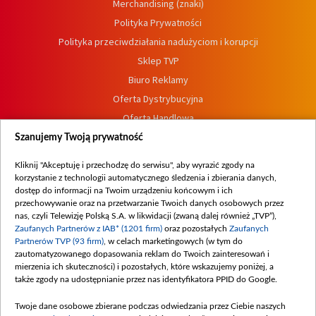
Merchandising (znaki)
Polityka Prywatności
Polityka przeciwdziałania nadużyciom i korupcji
Sklep TVP
Biuro Reklamy
Oferta Dystrybucyjna
Oferta Handlowa
Dostępność
Szanujemy Twoją prywatność
Moje zgody
Kliknij "Akceptuję i przechodzę do serwisu", aby wyrazić zgody na
Procedura zgłoszeń wewnętrznych
korzystanie z technologii automatycznego śledzenia i zbierania danych,
dostęp do informacji na Twoim urządzeniu końcowym i ich
przechowywanie oraz na przetwarzanie Twoich danych osobowych przez
nas, czyli Telewizję Polską S.A. w likwidacji (zwaną dalej również „TVP”),
Zaufanych Partnerów z IAB* (1201 firm)
oraz pozostałych
Zaufanych
Partnerów TVP (93 firm)
, w celach marketingowych (w tym do
zautomatyzowanego dopasowania reklam do Twoich zainteresowań i
mierzenia ich skuteczności) i pozostałych, które wskazujemy poniżej, a
także zgody na udostępnianie przez nas identyfikatora PPID do Google.
Twoje dane osobowe zbierane podczas odwiedzania przez Ciebie naszych