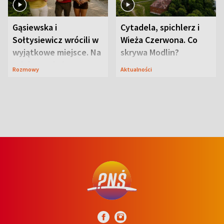
Gąsiewska i
Cytadela, spichlerz i
Sołtysiewicz wrócili w
Wieża Czerwona. Co
wyjątkowe miejsce. Na
skrywa Modlin?
szlaku czekał
Rozmowy
Aktualności
niedźwiedź