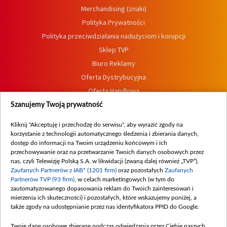
Merchandising (znaki)
Polityka Prywatności
Polityka przeciwdziałania nadużyciom i korupcji
Sklep TVP
Biuro Reklamy
Oferta Dystrybucyjna
Oferta Handlowa
Dostępność
Szanujemy Twoją prywatność
Moje zgody
Kliknij "Akceptuję i przechodzę do serwisu", aby wyrazić zgody na
Procedura zgłoszeń wewnętrznych
korzystanie z technologii automatycznego śledzenia i zbierania danych,
dostęp do informacji na Twoim urządzeniu końcowym i ich
przechowywanie oraz na przetwarzanie Twoich danych osobowych przez
nas, czyli Telewizję Polską S.A. w likwidacji (zwaną dalej również „TVP”),
Zaufanych Partnerów z IAB* (1201 firm)
oraz pozostałych
Zaufanych
Partnerów TVP (93 firm)
, w celach marketingowych (w tym do
zautomatyzowanego dopasowania reklam do Twoich zainteresowań i
mierzenia ich skuteczności) i pozostałych, które wskazujemy poniżej, a
także zgody na udostępnianie przez nas identyfikatora PPID do Google.
Twoje dane osobowe zbierane podczas odwiedzania przez Ciebie naszych