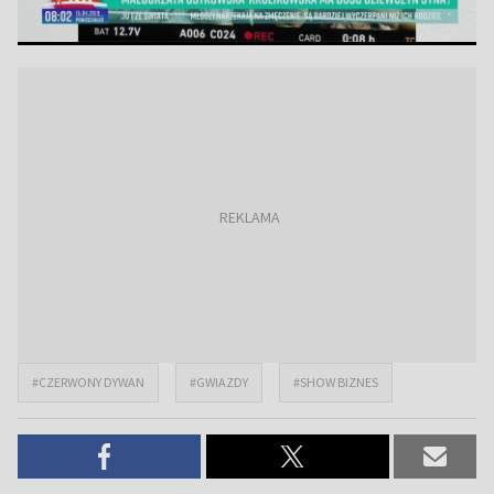
#CZERWONY DYWAN
#GWIAZDY
#SHOW BIZNES