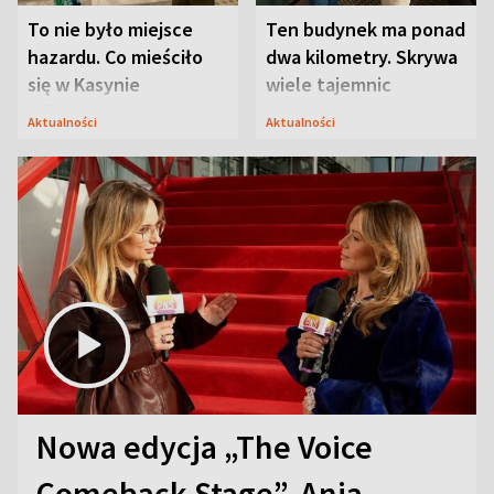
To nie było miejsce
Ten budynek ma ponad
hazardu. Co mieściło
dwa kilometry. Skrywa
się w Kasynie
wiele tajemnic
Oficerskim?
Aktualności
Aktualności
Nowa edycja „The Voice
Comeback Stage”. Ania