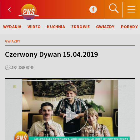
WYDANIA
WIDEO
KUCHNIA
ZDROWIE
GWIAZDY
PORADY
GWIAZDY
Czerwony Dywan 15.04.2019
15.04.2019, 07:49