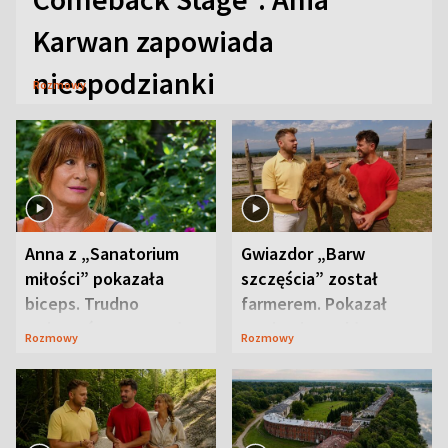
Karwan zapowiada
niespodzianki
Rozmowy
Anna z „Sanatorium
Gwiazdor „Barw
miłości” pokazała
szczęścia” został
biceps. Trudno
farmerem. Pokazał
uwierzyć, co przeszła
swoje niezwykłe
Rozmowy
Rozmowy
wcześniej
ranczo