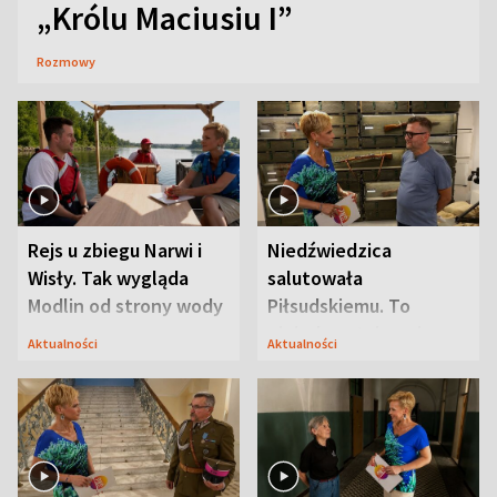
„Królu Maciusiu I”
Rozmowy
Rejs u zbiegu Narwi i
Niedźwiedzica
Wisły. Tak wygląda
salutowała
Modlin od strony wody
Piłsudskiemu. To
niejedyna tajemnica
Aktualności
Aktualności
Modlina