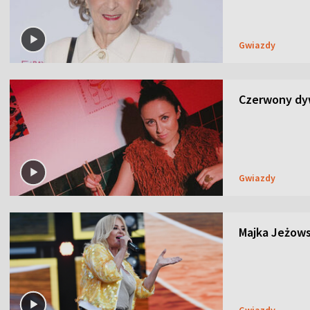
Gwiazdy
Czerwony dyw
Gwiazdy
Majka Jeżows
Gwiazdy