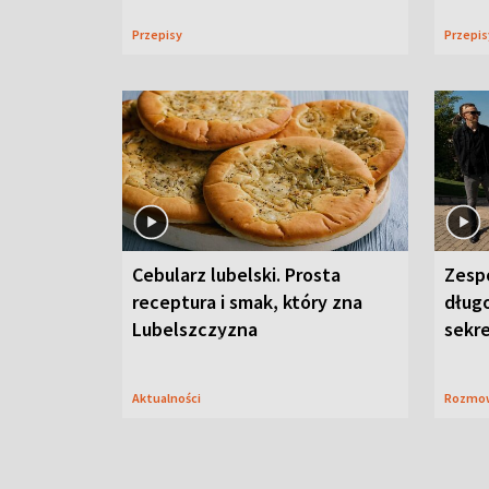
Przepisy
Przepi
Cebularz lubelski. Prosta
Zesp
receptura i smak, który zna
długo
Lubelszczyzna
sekr
Aktualności
Rozmo