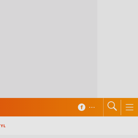
...
TYL