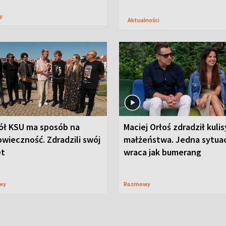
sy
Aktualności
ół KSU ma sposób na
Maciej Orłoś zdradził kulis
wieczność. Zdradzili swój
małżeństwa. Jedna sytua
et
wraca jak bumerang
wy
Rozmowy