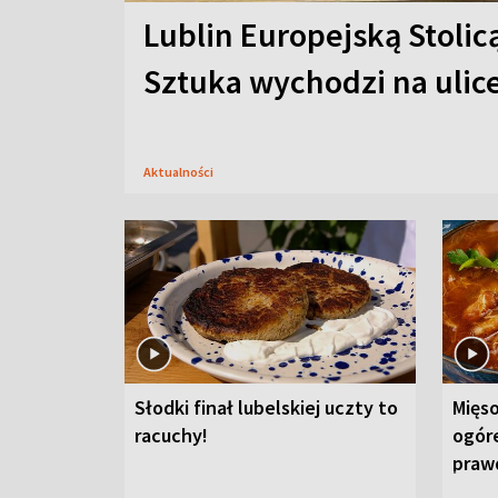
Lublin Europejską Stolic
Sztuka wychodzi na ulic
Aktualności
Słodki finał lubelskiej uczty to
Mięso
racuchy!
ogór
praw