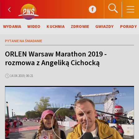
WYDANIA
WIDEO
KUCHNIA
ZDROWIE
GWIAZDY
PORADY
PYTANIE NA ŚNIADANIE
ORLEN Warsaw Marathon 2019 -
rozmowa z Angeliką Cichocką
14.04.2019, 06:21