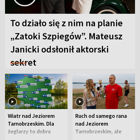
To działo się z nim na planie
„Zatoki Szpiegów”. Mateusz
Janicki odsłonił aktorski
sekret
Rozmowy
Wiatr nad Jeziorem
Ruch od samego rana
Tarnobrzeskim. Dla
nad Jeziorem
żeglarzy to dobra
Tarnobrzeskim, ale
wiadomość
ważna jest jedna