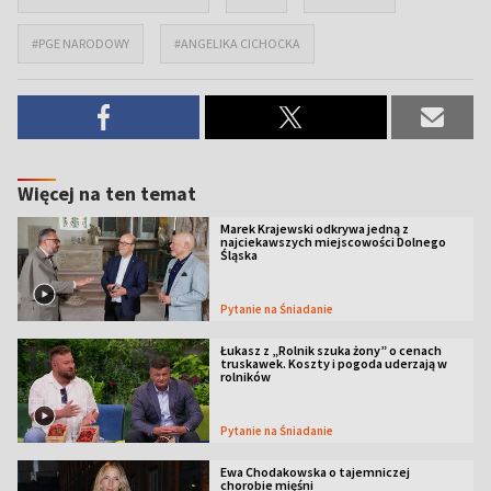
#PGE NARODOWY
#ANGELIKA CICHOCKA
Więcej na ten temat
Marek Krajewski odkrywa jedną z
najciekawszych miejscowości Dolnego
Śląska
Pytanie na Śniadanie
Łukasz z „Rolnik szuka żony” o cenach
truskawek. Koszty i pogoda uderzają w
rolników
Pytanie na Śniadanie
Ewa Chodakowska o tajemniczej
chorobie mięśni