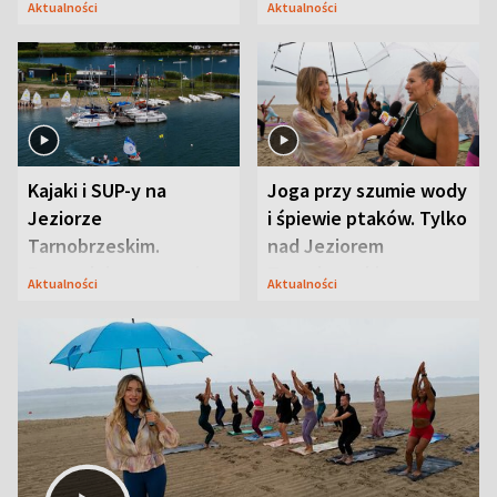
Aktualności
Aktualności
zasada
Kajaki i SUP-y na
Joga przy szumie wody
Jeziorze
i śpiewie ptaków. Tylko
Tarnobrzeskim.
nad Jeziorem
Przyrodnicy zwracają
Tarnobrzeskim
Aktualności
Aktualności
uwagę na coś jeszcze