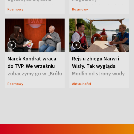
Zdradził, co zmienił
Waligórskiej-Lisieckiej.
Rozmowy
Rozmowy
syn
Mąż nie odpuszcza
Marek Kondrat wraca
Rejs u zbiegu Narwi i
do TVP. We wrześniu
Wisły. Tak wygląda
zobaczymy go w „Królu
Modlin od strony wody
Maciusiu I”
Rozmowy
Aktualności