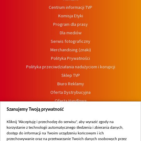
Centrum informacji TVP
Komisja Etyki
Program dla prasy
Dla mediów
Serwis fotograficzny
Merchandising (znaki)
Polityka Prywatności
Polityka przeciwdziałania nadużyciom i korupcji
Sklep TVP
Biuro Reklamy
Oferta Dystrybucyjna
Oferta Handlowa
Dostępność
Szanujemy Twoją prywatność
Moje zgody
Kliknij "Akceptuję i przechodzę do serwisu", aby wyrazić zgody na
Procedura zgłoszeń wewnętrznych
korzystanie z technologii automatycznego śledzenia i zbierania danych,
dostęp do informacji na Twoim urządzeniu końcowym i ich
przechowywanie oraz na przetwarzanie Twoich danych osobowych przez