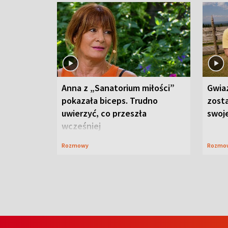
Anna z „Sanatorium miłości”
Gwia
pokazała biceps. Trudno
zost
uwierzyć, co przeszła
swoj
wcześniej
Rozmowy
Rozmo