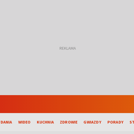
DANIA
WIDEO
KUCHNIA
ZDROWIE
GWIAZDY
PORADY
S