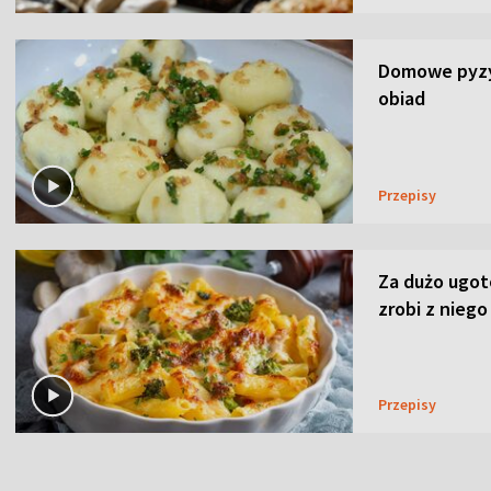
Domowe pyzy 
obiad
Przepisy
Za dużo ugo
zrobi z niego
Przepisy