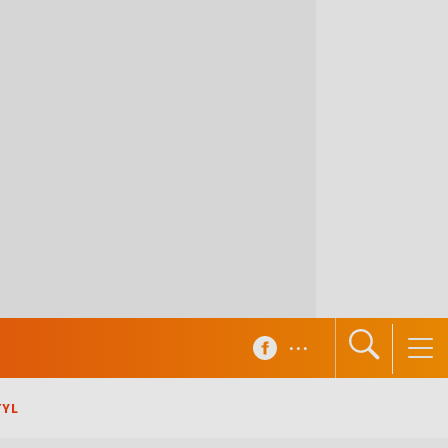
...
TYL