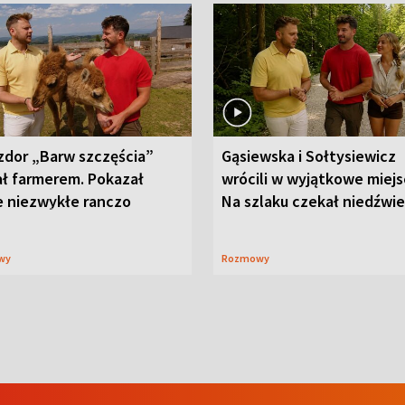
zdor „Barw szczęścia”
Gąsiewska i Sołtysiewicz
ał farmerem. Pokazał
wrócili w wyjątkowe miejs
e niezwykłe ranczo
Na szlaku czekał niedźwi
wy
Rozmowy