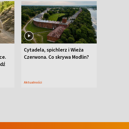
Cytadela, spichlerz i Wieża
ce.
Czerwona. Co skrywa Modlin?
edź
Aktualności