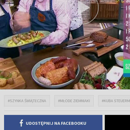
#SZYNKA ŚWIĄTECZNA
#MŁODE ZIEMNIAKI
#KUBA STEUER
UDOSTĘPNIJ NA FACEBOOKU