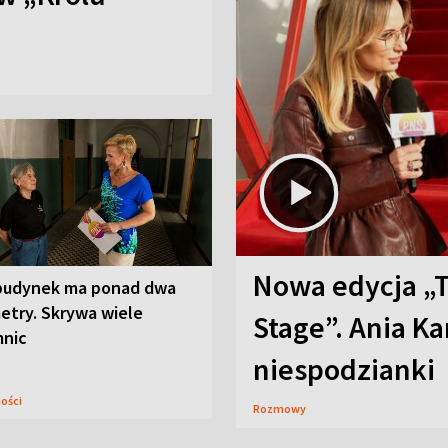
Nowa edycja „
budynek ma ponad dwa
etry. Skrywa wiele
Stage”. Ania K
mnic
niespodzianki
ności
Rozmowy