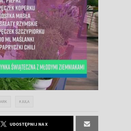
MARK
#JULA
UDOSTĘPNIJ NA X