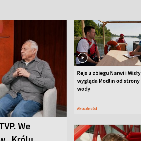
Rejs u zbiegu Narwi i Wisły
wygląda Modlin od strony
wody
Aktualności
TVP. We
w „Królu