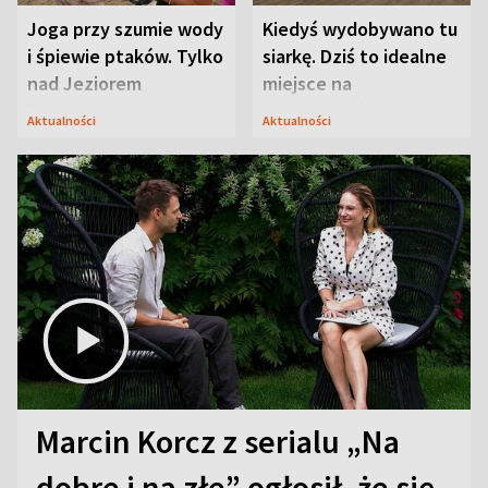
Joga przy szumie wody
Kiedyś wydobywano tu
i śpiewie ptaków. Tylko
siarkę. Dziś to idealne
nad Jeziorem
miejsce na
Tarnobrzeskim
wypoczynek
Aktualności
Aktualności
Marcin Korcz z serialu „Na
dobre i na złe” ogłosił, że się