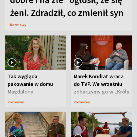
żeni. Zdradził, co zmienił syn
Rozmowy
Tak wygląda
Marek Kondrat wraca
pakowanie w domu
do TVP. We wrześniu
Magdaleny
zobaczymy go w „Królu
Waligórskiej-Lisieckiej.
Maciusiu I”
Rozmowy
Rozmowy
Mąż nie odpuszcza