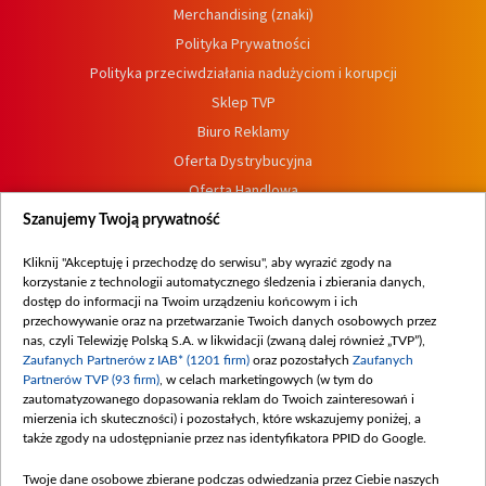
Merchandising (znaki)
Polityka Prywatności
Polityka przeciwdziałania nadużyciom i korupcji
Sklep TVP
Biuro Reklamy
Oferta Dystrybucyjna
Oferta Handlowa
Dostępność
Szanujemy Twoją prywatność
Moje zgody
Kliknij "Akceptuję i przechodzę do serwisu", aby wyrazić zgody na
Procedura zgłoszeń wewnętrznych
korzystanie z technologii automatycznego śledzenia i zbierania danych,
dostęp do informacji na Twoim urządzeniu końcowym i ich
przechowywanie oraz na przetwarzanie Twoich danych osobowych przez
nas, czyli Telewizję Polską S.A. w likwidacji (zwaną dalej również „TVP”),
Zaufanych Partnerów z IAB* (1201 firm)
oraz pozostałych
Zaufanych
Partnerów TVP (93 firm)
, w celach marketingowych (w tym do
zautomatyzowanego dopasowania reklam do Twoich zainteresowań i
mierzenia ich skuteczności) i pozostałych, które wskazujemy poniżej, a
także zgody na udostępnianie przez nas identyfikatora PPID do Google.
Twoje dane osobowe zbierane podczas odwiedzania przez Ciebie naszych