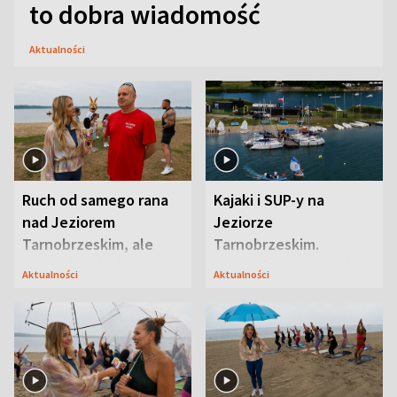
to dobra wiadomość
Aktualności
Ruch od samego rana
Kajaki i SUP-y na
nad Jeziorem
Jeziorze
Tarnobrzeskim, ale
Tarnobrzeskim.
ważna jest jedna
Przyrodnicy zwracają
Aktualności
Aktualności
zasada
uwagę na coś jeszcze