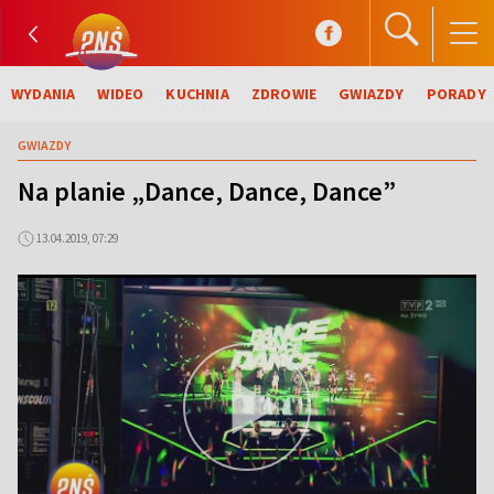
WYDANIA
WIDEO
KUCHNIA
ZDROWIE
GWIAZDY
PORADY
GWIAZDY
Na planie „Dance, Dance, Dance”
13.04.2019, 07:29