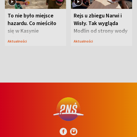
To nie było miejsce
Rejs u zbiegu Narwi i
hazardu. Co mieściło
Wisły. Tak wygląda
się w Kasynie
Modlin od strony wody
Oficerskim?
Aktualności
Aktualności