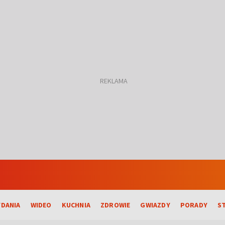
DANIA
WIDEO
KUCHNIA
ZDROWIE
GWIAZDY
PORADY
S