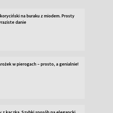
 koryciński na buraku z miodem. Prosty
raziste danie
ożek w pierogach – prosto, a genialnie!
z kaczką. Szybki sposób na elegancki