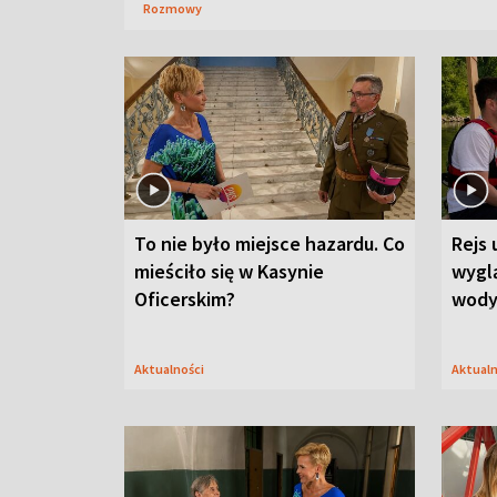
Rozmowy
To nie było miejsce hazardu. Co
Rejs 
mieściło się w Kasynie
wygl
Oficerskim?
wod
Aktualności
Aktual