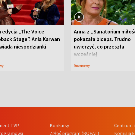
 edycja „The Voice
Anna z „Sanatorium miłoś
back Stage”. Ania Karwan
pokazała biceps. Trudno
wiada niespodzianki
uwierzyć, co przeszła
wcześniej
wy
Rozmowy
ment TVP
Konkursy
Centrum i
Programowa
Zgłoś program (ROPAT)
Komisja E