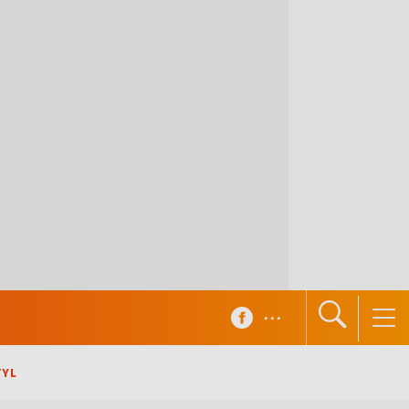
...
TYL