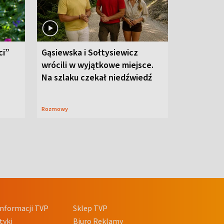
ci”
Gąsiewska i Sołtysiewicz
wrócili w wyjątkowe miejsce.
Na szlaku czekał niedźwiedź
Rozmowy
nformacji TVP
Sklep TVP
tyki
Biuro Reklamy