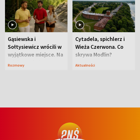
Gąsiewska i
Cytadela, spichlerz i
Sołtysiewicz wrócili w
Wieża Czerwona. Co
wyjątkowe miejsce. Na
skrywa Modlin?
szlaku czekał
Rozmowy
Aktualności
niedźwiedź