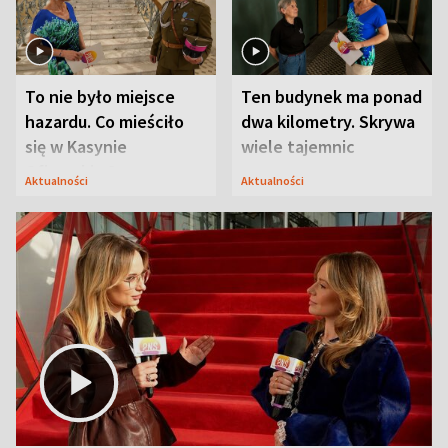
To nie było miejsce
Ten budynek ma ponad
hazardu. Co mieściło
dwa kilometry. Skrywa
się w Kasynie
wiele tajemnic
Oficerskim?
Aktualności
Aktualności