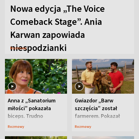
Nowa edycja „The Voice
Comeback Stage”. Ania
Karwan zapowiada
niespodzianki
Rozmowy
Anna z „Sanatorium
Gwiazdor „Barw
miłości” pokazała
szczęścia” został
biceps. Trudno
farmerem. Pokazał
uwierzyć, co przeszła
swoje niezwykłe
Rozmowy
Rozmowy
wcześniej
ranczo