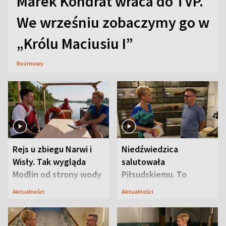
Marek Kondrat wraca do TVP.
We wrześniu zobaczymy go w
„Królu Maciusiu I”
Rozmowy
Rejs u zbiegu Narwi i
Niedźwiedzica
Wisły. Tak wygląda
salutowała
Modlin od strony wody
Piłsudskiemu. To
niejedyna tajemnica
Aktualności
Aktualności
Modlina