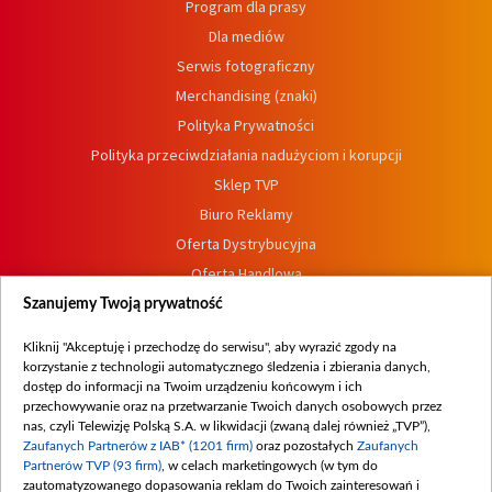
Program dla prasy
Dla mediów
Serwis fotograficzny
Merchandising (znaki)
Polityka Prywatności
Polityka przeciwdziałania nadużyciom i korupcji
Sklep TVP
Biuro Reklamy
Oferta Dystrybucyjna
Oferta Handlowa
Dostępność
Szanujemy Twoją prywatność
Moje zgody
Kliknij "Akceptuję i przechodzę do serwisu", aby wyrazić zgody na
Procedura zgłoszeń wewnętrznych
korzystanie z technologii automatycznego śledzenia i zbierania danych,
dostęp do informacji na Twoim urządzeniu końcowym i ich
przechowywanie oraz na przetwarzanie Twoich danych osobowych przez
nas, czyli Telewizję Polską S.A. w likwidacji (zwaną dalej również „TVP”),
Zaufanych Partnerów z IAB* (1201 firm)
oraz pozostałych
Zaufanych
Partnerów TVP (93 firm)
, w celach marketingowych (w tym do
zautomatyzowanego dopasowania reklam do Twoich zainteresowań i