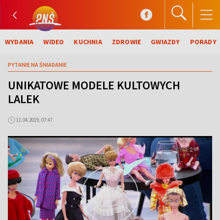
WYDANIA
WIDEO
KUCHNIA
ZDROWIE
GWIAZDY
PORADY
PYTANIE NA ŚNIADANIE
UNIKATOWE MODELE KULTOWYCH
LALEK
11.04.2019, 07:47