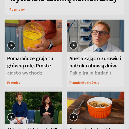
Rozmowy
Pomarańcze grają tu
Aneta Zając o zdrowiu i
główną rolę. Proste
natłoku obowiązków.
ciasto wychodzi
Tak pilnuje badań i
wyjątkowo wilgotne
wizyt
Przepisy
Planuję długie życie