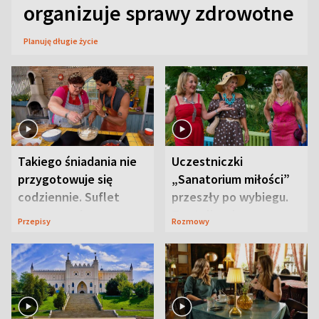
organizuje sprawy zdrowotne
Planuję długie życie
Takiego śniadania nie
Uczestniczki
przygotowuje się
„Sanatorium miłości”
codziennie. Suflet
przeszły po wybiegu.
serowy zachwyca
Te stylizacje
Przepisy
Rozmowy
smakiem
przyciągały wzrok