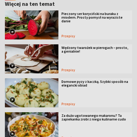
Więcej na ten temat
Pieczony ser koryciński na buraku z
miodem. Prosty pomysł na wyraziste
danie
Przepisy
Wędzony twarożek w pierogach – prosto,
a genialnie!
Przepisy
Domowe pyzy z kaczką. Szybki sposób na
elegancki obiad
Przepisy
Za dużo ugotowanego makaronu? Ta
zapiekanka zrobi z niego kulinarne cudo