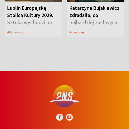
Lublin Europejską
Katarzyna Bujakiewicz
Stolicą Kultury 2029.
zdradziła, co
Sztuka wychodzi na
najbardziej zachwyca
ulice
ją w Lublinie
Aktualności
Rozmowy