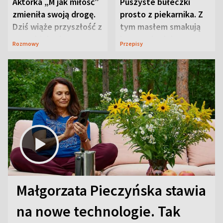
Aktorka „M jak miłość”
Puszyste bułeczki
zmieniła swoją drogę.
prosto z piekarnika. Z
Dziś wiąże przyszłość z
tym masłem smakują
neurobiologią
jeszcze lepiej
Rozmowy
Przepisy
Małgorzata Pieczyńska stawia
na nowe technologie. Tak