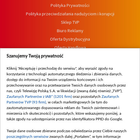
Polityka Prywatności
Polityka przeciwdziałania nadużyciom i korupcji
Sklep TVP
Biuro Reklamy
Oferta Dystrybucyjna
Oferta Handlowa
Dostępność
Szanujemy Twoją prywatność
Moje zgody
Kliknij "Akceptuję i przechodzę do serwisu", aby wyrazić zgody na
Procedura zgłoszeń wewnętrznych
korzystanie z technologii automatycznego śledzenia i zbierania danych,
dostęp do informacji na Twoim urządzeniu końcowym i ich
przechowywanie oraz na przetwarzanie Twoich danych osobowych przez
nas, czyli Telewizję Polską S.A. w likwidacji (zwaną dalej również „TVP”),
Zaufanych Partnerów z IAB* (1201 firm)
oraz pozostałych
Zaufanych
Partnerów TVP (93 firm)
, w celach marketingowych (w tym do
zautomatyzowanego dopasowania reklam do Twoich zainteresowań i
mierzenia ich skuteczności) i pozostałych, które wskazujemy poniżej, a
także zgody na udostępnianie przez nas identyfikatora PPID do Google.
Twoje dane osobowe zbierane podczas odwiedzania przez Ciebie naszych
poszczególnych serwisów
zwanych dalej „Portalem”, w tym informacje