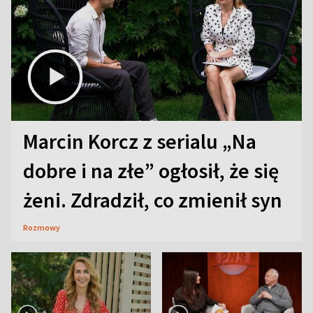
Marcin Korcz z serialu „Na
dobre i na złe” ogłosił, że się
żeni. Zdradził, co zmienił syn
Rozmowy