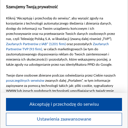
Dostępność
Szanujemy Twoją prywatność
Moje zgody
Kliknij "Akceptuję i przechodzę do serwisu", aby wyrazić zgody na
Procedura zgłoszeń wewnętrznych
korzystanie z technologii automatycznego śledzenia i zbierania danych,
dostęp do informacji na Twoim urządzeniu końcowym i ich
przechowywanie oraz na przetwarzanie Twoich danych osobowych przez
nas, czyli Telewizję Polską S.A. w likwidacji (zwaną dalej również „TVP”),
Zaufanych Partnerów z IAB* (1201 firm)
oraz pozostałych
Zaufanych
Partnerów TVP (93 firm)
, w celach marketingowych (w tym do
zautomatyzowanego dopasowania reklam do Twoich zainteresowań i
mierzenia ich skuteczności) i pozostałych, które wskazujemy poniżej, a
także zgody na udostępnianie przez nas identyfikatora PPID do Google.
Twoje dane osobowe zbierane podczas odwiedzania przez Ciebie naszych
poszczególnych serwisów
zwanych dalej „Portalem”, w tym informacje
zapisywane za pomocą technologii takich jak: pliki cookie, sygnalizatory
WWW lub innych podobnych technologii umożliwiających świadczenie
dopasowanych i bezpiecznych usług, personalizację treści oraz reklam,
udostępnianie funkcji mediów społecznościowych oraz analizowanie ruchu
Akceptuję i przechodzę do serwisu
w Internecie.
Twoje dane osobowe zbierane podczas odwiedzania przez Ciebie
Ustawienia zaawansowane
poszczególnych serwisów
na Portalu, takie jak adresy IP, identyfikatory
© 2026 Telewizja Polska S. A. w likwidacji
Twoich urządzeń końcowych i identyfikatory plików cookie, informacje o