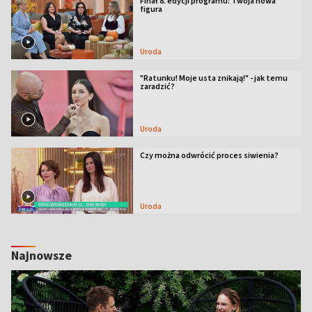
Finał 8. edycji programu: Twoja nowa
figura
Uroda
"Ratunku! Moje usta znikają!" - jak temu
zaradzić?
Uroda
Czy można odwrócić proces siwienia?
Uroda
Najnowsze