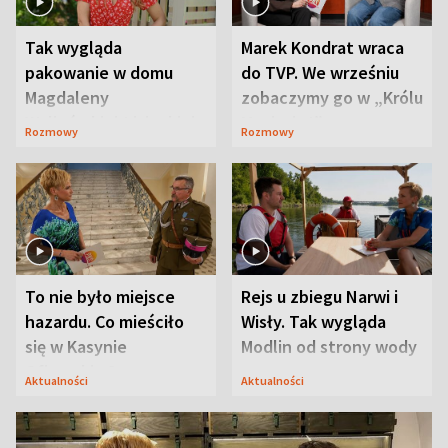
Tak wygląda
Marek Kondrat wraca
pakowanie w domu
do TVP. We wrześniu
Magdaleny
zobaczymy go w „Królu
Waligórskiej-Lisieckiej.
Maciusiu I”
Rozmowy
Rozmowy
Mąż nie odpuszcza
To nie było miejsce
Rejs u zbiegu Narwi i
hazardu. Co mieściło
Wisły. Tak wygląda
się w Kasynie
Modlin od strony wody
Oficerskim?
Aktualności
Aktualności