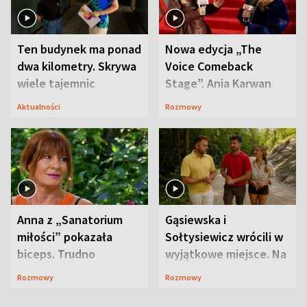
Ten budynek ma ponad
Nowa edycja „The
dwa kilometry. Skrywa
Voice Comeback
wiele tajemnic
Stage”. Ania Karwan
zapowiada
Aktualności
Rozmowy
niespodzianki
Anna z „Sanatorium
Gąsiewska i
miłości” pokazała
Sołtysiewicz wrócili w
biceps. Trudno
wyjątkowe miejsce. Na
uwierzyć, co przeszła
szlaku czekał
Rozmowy
Rozmowy
wcześniej
niedźwiedź