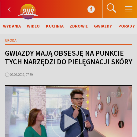
WYDANIA
WIDEO
KUCHNIA
ZDROWIE
GWIAZDY
PORADY
URODA
GWIAZDY MAJĄ OBSESJĘ NA PUNKCIE
TYCH NARZĘDZI DO PIELĘGNACJI SKÓRY
09.04.2019, 07:59