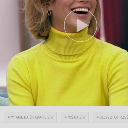
#PYTANIE NA ŚNIADANIE BIS
#PNŚ NA BIS
#KRZYSZTOF RZEŚ