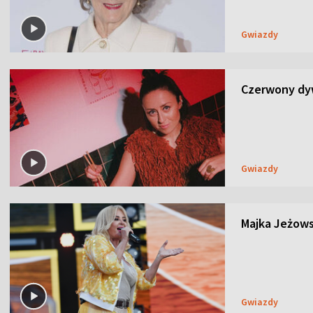
Gwiazdy
Czerwony dyw
Gwiazdy
Majka Jeżows
Gwiazdy