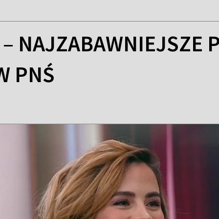
S – NAJZABAWNIEJSZE
W PNŚ