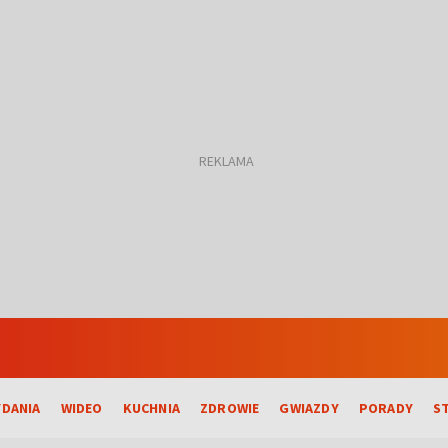
DANIA
WIDEO
KUCHNIA
ZDROWIE
GWIAZDY
PORADY
S