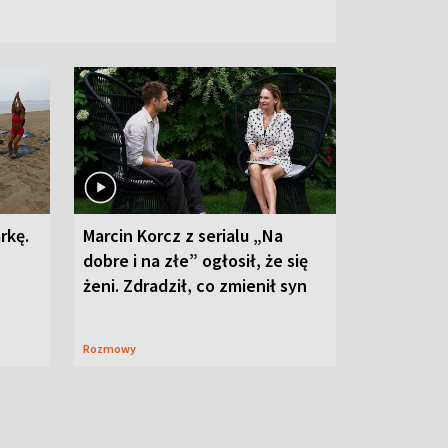
rkę.
Marcin Korcz z serialu „Na
dobre i na złe” ogłosił, że się
żeni. Zdradził, co zmienił syn
Rozmowy