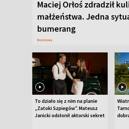
Maciej Orłoś zdradził kul
małżeństwa. Jedna sytua
bumerang
Rozmowy
To działo się z nim na planie
Wiat
„Zatoki Szpiegów”. Mateusz
Tarno
Janicki odsłonił aktorski sekret
dobr