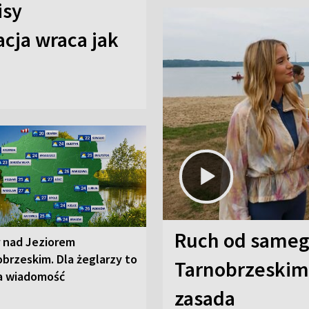
isy
cja wraca jak
Ruch od sameg
r nad Jeziorem
brzeskim. Dla żeglarzy to
Tarnobrzeskim,
a wiadomość
zasada