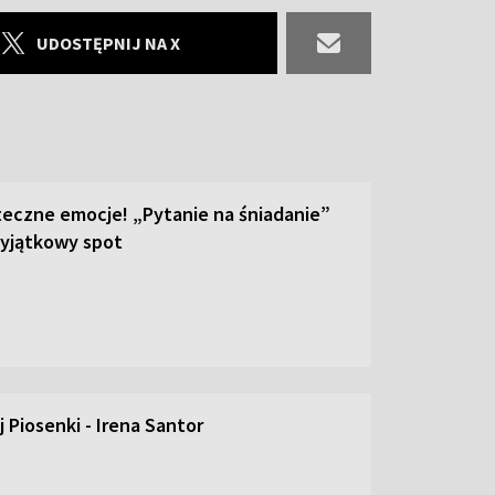
UDOSTĘPNIJ NA X
teczne emocje! „Pytanie na śniadanie”
yjątkowy spot
 Piosenki - Irena Santor