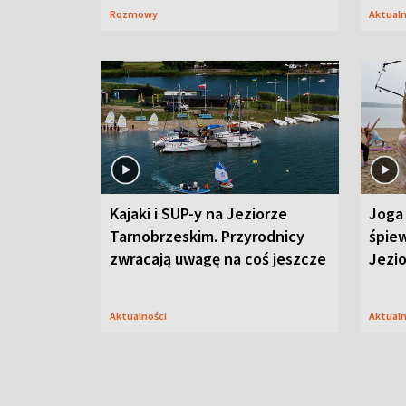
Rozmowy
Aktual
Kajaki i SUP-y na Jeziorze
Joga 
Tarnobrzeskim. Przyrodnicy
śpiew
zwracają uwagę na coś jeszcze
Jezi
Aktualności
Aktual