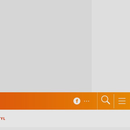
...
TYL