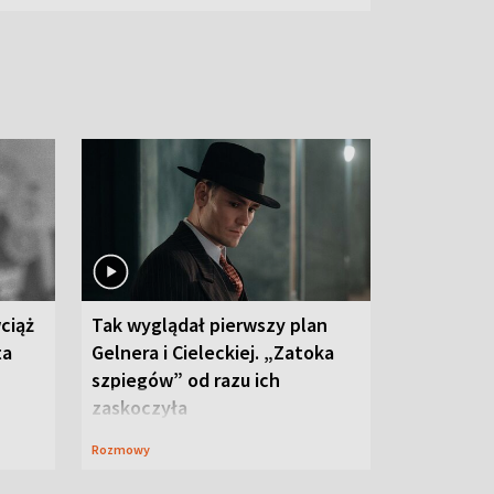
ciąż
Tak wyglądał pierwszy plan
ta
Gelnera i Cieleckiej. „Zatoka
szpiegów” od razu ich
zaskoczyła
Rozmowy