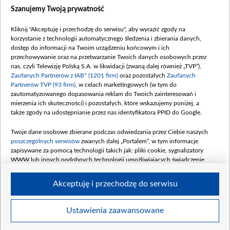
Dostępność
Szanujemy Twoją prywatność
Moje zgody
Kliknij "Akceptuję i przechodzę do serwisu", aby wyrazić zgody na
Procedura zgłoszeń wewnętrznych
korzystanie z technologii automatycznego śledzenia i zbierania danych,
dostęp do informacji na Twoim urządzeniu końcowym i ich
przechowywanie oraz na przetwarzanie Twoich danych osobowych przez
nas, czyli Telewizję Polską S.A. w likwidacji (zwaną dalej również „TVP”),
Zaufanych Partnerów z IAB* (1201 firm)
oraz pozostałych
Zaufanych
Partnerów TVP (93 firm)
, w celach marketingowych (w tym do
zautomatyzowanego dopasowania reklam do Twoich zainteresowań i
mierzenia ich skuteczności) i pozostałych, które wskazujemy poniżej, a
także zgody na udostępnianie przez nas identyfikatora PPID do Google.
Twoje dane osobowe zbierane podczas odwiedzania przez Ciebie naszych
poszczególnych serwisów
zwanych dalej „Portalem”, w tym informacje
zapisywane za pomocą technologii takich jak: pliki cookie, sygnalizatory
WWW lub innych podobnych technologii umożliwiających świadczenie
dopasowanych i bezpiecznych usług, personalizację treści oraz reklam,
udostępnianie funkcji mediów społecznościowych oraz analizowanie ruchu
Akceptuję i przechodzę do serwisu
w Internecie.
Twoje dane osobowe zbierane podczas odwiedzania przez Ciebie
Ustawienia zaawansowane
poszczególnych serwisów
na Portalu, takie jak adresy IP, identyfikatory
© 2026 Telewizja Polska S. A. w likwidacji
Twoich urządzeń końcowych i identyfikatory plików cookie, informacje o