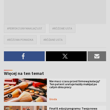
#PERFEKCYJNY MAKIJAŻ UST
#RÓŻOWE USTA
#RÓŻOWA POMADKA
#RÓŻANE USTA
Więcej na ten temat
Nie masz czasu przed firmową kolacją?
Ten patent uratuje każdy makijaż po
całym dniu pracy
Uroda
Finał 8. edycji programu: Twoja nowa