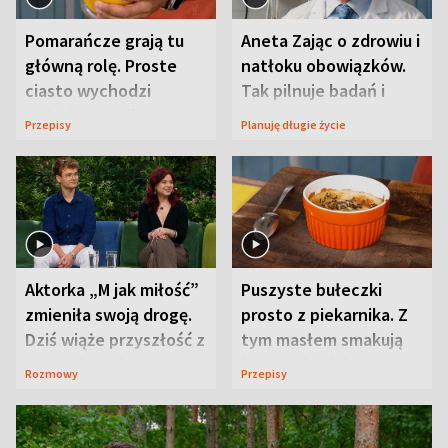
Pomarańcze grają tu
Aneta Zając o zdrowiu i
główną rolę. Proste
natłoku obowiązków.
ciasto wychodzi
Tak pilnuje badań i
wyjątkowo wilgotne
wizyt
Przepisy
Planuję długie życie
Aktorka „M jak miłość”
Puszyste bułeczki
zmieniła swoją drogę.
prosto z piekarnika. Z
Dziś wiąże przyszłość z
tym masłem smakują
neurobiologią
jeszcze lepiej
Rozmowy
Przepisy