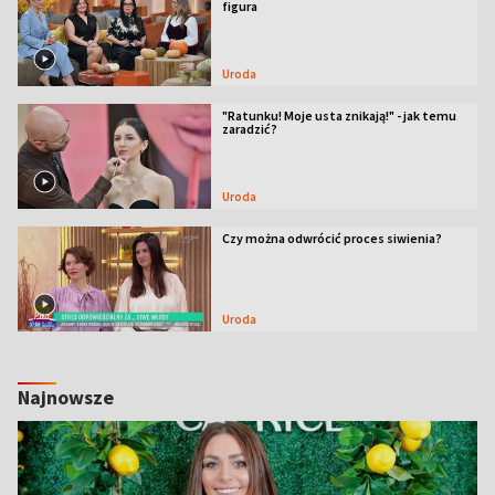
figura
Uroda
"Ratunku! Moje usta znikają!" - jak temu
zaradzić?
Uroda
Czy można odwrócić proces siwienia?
Uroda
Najnowsze