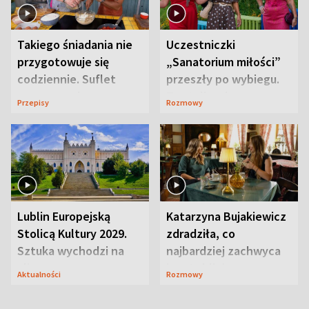
Takiego śniadania nie
Uczestniczki
przygotowuje się
„Sanatorium miłości”
codziennie. Suflet
przeszły po wybiegu.
serowy zachwyca
Te stylizacje
Przepisy
Rozmowy
smakiem
przyciągały wzrok
Lublin Europejską
Katarzyna Bujakiewicz
Stolicą Kultury 2029.
zdradziła, co
Sztuka wychodzi na
najbardziej zachwyca
ulice
ją w Lublinie
Aktualności
Rozmowy