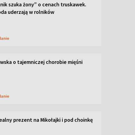
lnik szuka żony” o cenach truskawek.
oda uderzają w rolników
danie
ska o tajemniczej chorobie mięśni
danie
dealny prezent na Mikołajki i pod choinkę