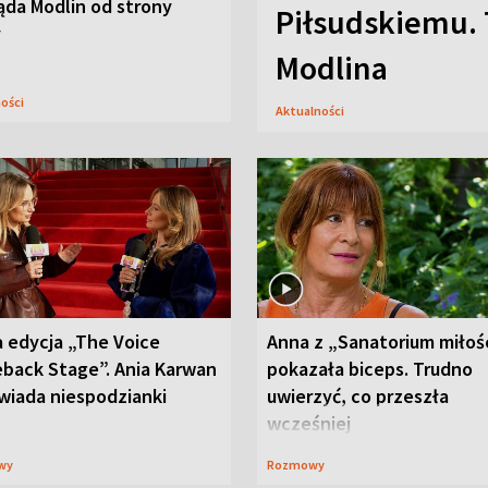
ąda Modlin od strony
Piłsudskiemu. 
y
Modlina
ności
Aktualności
 edycja „The Voice
Anna z „Sanatorium miłoś
back Stage”. Ania Karwan
pokazała biceps. Trudno
wiada niespodzianki
uwierzyć, co przeszła
wcześniej
wy
Rozmowy