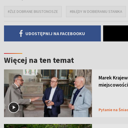
#ŹLE DOBRANE BIUSTONOSZE
#BŁĘDY W DOBIERANIU STANIKA
UDOSTĘPNIJ NA FACEBOOKU
Więcej na ten temat
Marek Krajew
miejscowości
Pytanie na Śnia