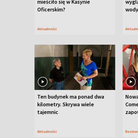
mieściło się w Kasynie
wygl
Oficerskim?
wod
Aktualności
Aktual
Ten budynek ma ponad dwa
Nowa
kilometry. Skrywa wiele
Come
tajemnic
zapo
Aktualności
Rozmo