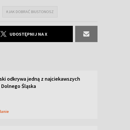
#JAK DOBRAĆ BIUSTONOSZ
UDOSTĘPNIJ NA X
ski odkrywa jedną z najciekawszych
 Dolnego Śląska
danie