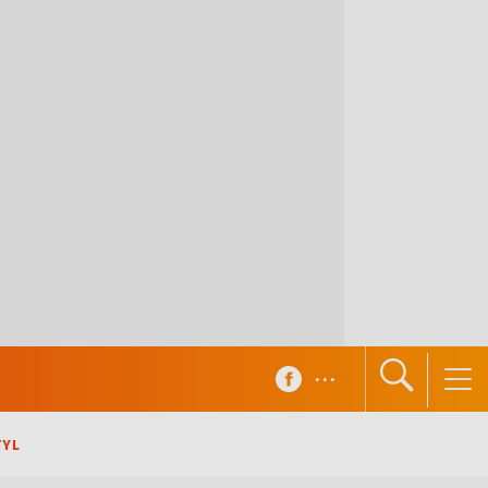
...
TYL