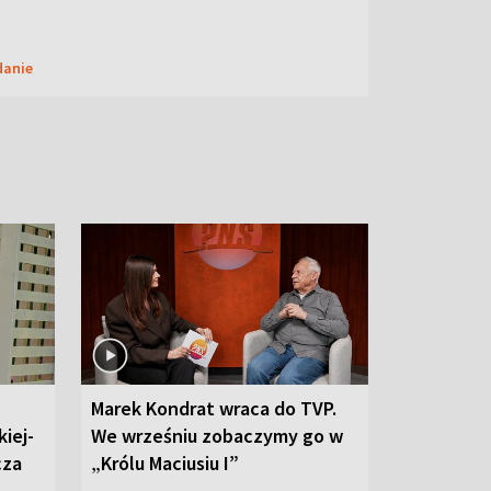
danie
Marek Kondrat wraca do TVP.
iej-
We wrześniu zobaczymy go w
cza
„Królu Maciusiu I”