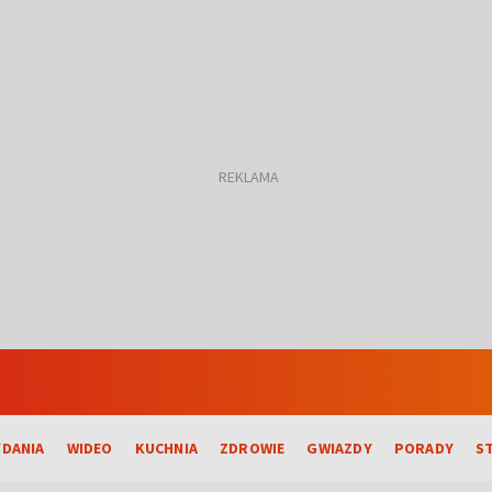
DANIA
WIDEO
KUCHNIA
ZDROWIE
GWIAZDY
PORADY
S