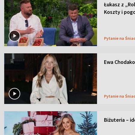
Łukasz z „Ro
Koszty i pog
Pytanie na Śnia
Ewa Chodakow
Pytanie na Śnia
Biżuteria – i