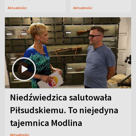
Oficerskim?
Aktualności
Aktualności
Niedźwiedzica salutowała
Piłsudskiemu. To niejedyna
tajemnica Modlina
Aktualności