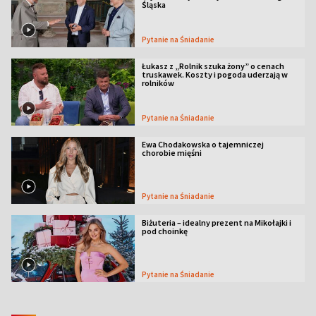
Śląska
Pytanie na Śniadanie
Łukasz z „Rolnik szuka żony” o cenach
truskawek. Koszty i pogoda uderzają w
rolników
Pytanie na Śniadanie
Ewa Chodakowska o tajemniczej
chorobie mięśni
Pytanie na Śniadanie
Biżuteria – idealny prezent na Mikołajki i
pod choinkę
Pytanie na Śniadanie