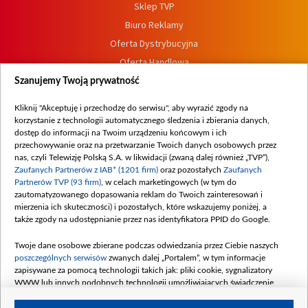
Sklep TVP
Biuro Reklamy
Oferta Dystrybucyjna
Oferta Handlowa
Dostępność
Szanujemy Twoją prywatność
Moje zgody
Kliknij "Akceptuję i przechodzę do serwisu", aby wyrazić zgody na
Procedura zgłoszeń wewnętrznych
korzystanie z technologii automatycznego śledzenia i zbierania danych,
dostęp do informacji na Twoim urządzeniu końcowym i ich
przechowywanie oraz na przetwarzanie Twoich danych osobowych przez
nas, czyli Telewizję Polską S.A. w likwidacji (zwaną dalej również „TVP”),
Zaufanych Partnerów z IAB* (1201 firm)
oraz pozostałych
Zaufanych
Partnerów TVP (93 firm)
, w celach marketingowych (w tym do
zautomatyzowanego dopasowania reklam do Twoich zainteresowań i
mierzenia ich skuteczności) i pozostałych, które wskazujemy poniżej, a
także zgody na udostępnianie przez nas identyfikatora PPID do Google.
Twoje dane osobowe zbierane podczas odwiedzania przez Ciebie naszych
poszczególnych serwisów
zwanych dalej „Portalem”, w tym informacje
zapisywane za pomocą technologii takich jak: pliki cookie, sygnalizatory
WWW lub innych podobnych technologii umożliwiających świadczenie
dopasowanych i bezpiecznych usług, personalizację treści oraz reklam,
udostępnianie funkcji mediów społecznościowych oraz analizowanie ruchu