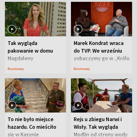
Tak wygląda
Marek Kondrat wraca
pakowanie w domu
do TVP. We wrześniu
Magdaleny
zobaczymy go w „Królu
Waligórskiej-Lisieckiej.
Maciusiu I”
Rozmowy
Rozmowy
Mąż nie odpuszcza
To nie było miejsce
Rejs u zbiegu Narwi i
hazardu. Co mieściło
Wisły. Tak wygląda
się w Kasynie
Modlin od strony wody