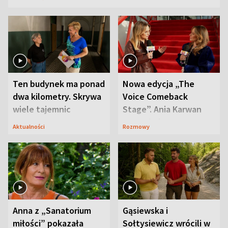
Ten budynek ma ponad
Nowa edycja „The
dwa kilometry. Skrywa
Voice Comeback
wiele tajemnic
Stage”. Ania Karwan
zapowiada
Aktualności
Rozmowy
niespodzianki
Anna z „Sanatorium
Gąsiewska i
miłości” pokazała
Sołtysiewicz wrócili w