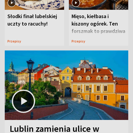
Słodki finał lubelskiej
Mięso, kiełbasa i
uczty to racuchy!
kiszony ogórek. Ten
forszmak to prawdziwa
uczta
Przepisy
Przepisy
Lublin zamienia ulice w