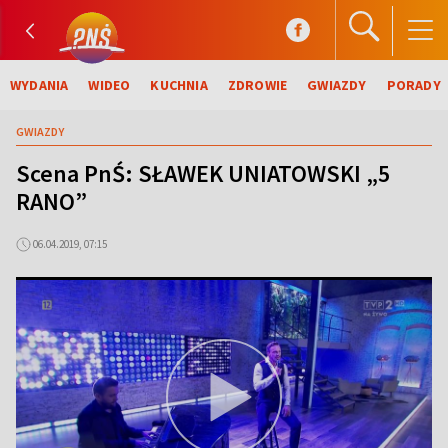
WYDANIA
WIDEO
KUCHNIA
ZDROWIE
GWIAZDY
PORADY
GWIAZDY
Scena PnŚ: SŁAWEK UNIATOWSKI „5
RANO”
06.04.2019, 07:15