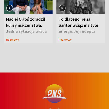
Maciej Orłoś zdradził
To dlatego Irena
kulisy małżeństwa.
Santor wciąż ma tyle
Jedna sytuacja wraca
energii. Jej recepta
jak bumerang
jest zaskakująco
Rozmowy
Rozmowy
prosta