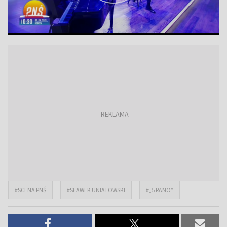
#SCENA PNŚ
#SŁAWEK UNIATOWSKI
#„5 RANO”