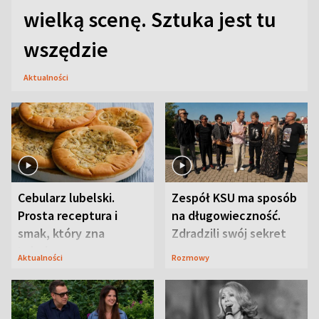
wielką scenę. Sztuka jest tu
wszędzie
Aktualności
Cebularz lubelski.
Zespół KSU ma sposób
Prosta receptura i
na długowieczność.
smak, który zna
Zdradzili swój sekret
Lubelszczyzna
Aktualności
Rozmowy