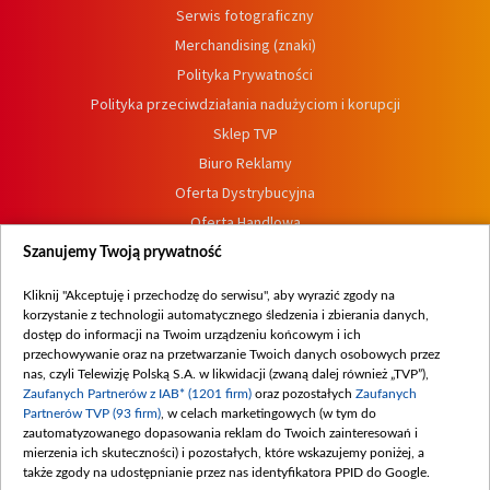
Serwis fotograficzny
Merchandising (znaki)
Polityka Prywatności
Polityka przeciwdziałania nadużyciom i korupcji
Sklep TVP
Biuro Reklamy
Oferta Dystrybucyjna
Oferta Handlowa
Dostępność
Szanujemy Twoją prywatność
Moje zgody
Kliknij "Akceptuję i przechodzę do serwisu", aby wyrazić zgody na
Procedura zgłoszeń wewnętrznych
korzystanie z technologii automatycznego śledzenia i zbierania danych,
dostęp do informacji na Twoim urządzeniu końcowym i ich
przechowywanie oraz na przetwarzanie Twoich danych osobowych przez
nas, czyli Telewizję Polską S.A. w likwidacji (zwaną dalej również „TVP”),
Zaufanych Partnerów z IAB* (1201 firm)
oraz pozostałych
Zaufanych
Partnerów TVP (93 firm)
, w celach marketingowych (w tym do
zautomatyzowanego dopasowania reklam do Twoich zainteresowań i
mierzenia ich skuteczności) i pozostałych, które wskazujemy poniżej, a
także zgody na udostępnianie przez nas identyfikatora PPID do Google.