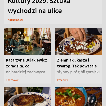
Kultury 2029. Sztuka
wychodzi na ulice
Aktualności
Katarzyna Bujakiewicz
Ziemniaki, kasza i
zdradziła, co
twaróg. Tak powstaje
najbardziej zachwyca
słynny piróg biłgorajski
ją w Lublinie
Rozmowy
Przepisy