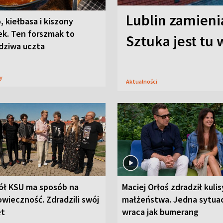
Lublin zamienia
, kiełbasa i kiszony
ek. Ten forszmak to
Sztuka jest tu
dziwa uczta
sy
Aktualności
ół KSU ma sposób na
Maciej Orłoś zdradził kulis
wieczność. Zdradzili swój
małżeństwa. Jedna sytua
et
wraca jak bumerang