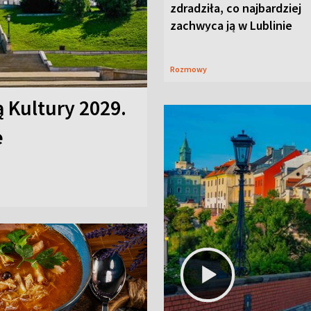
zdradziła, co najbardziej
zachwyca ją w Lublinie
Rozmowy
ą Kultury 2029.
e