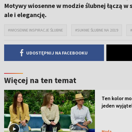
Motywy wiosenne w modzie ślubnej łączą w 
ale i elegancję.
#WIOSENNE INSPIRACJE ŚLUBNE
#SUKNIE ŚLUBNE NA 2019
UDOSTĘPNIJ NA FACEBOOKU
Więcej na ten temat
Ten kolor mo
jeden wyjąte
Moda