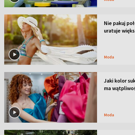
Nie pakuj po
uratuje więks
Moda
Jaki kolor su
ma wątpliwoś
Moda