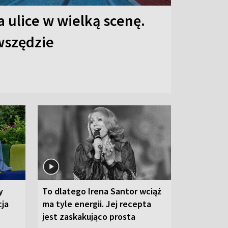
 ulice w wielką scenę.
 wszędzie
y
To dlatego Irena Santor wciąż
cja
ma tyle energii. Jej recepta
jest zaskakująco prosta