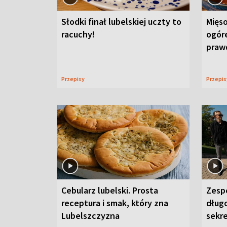
Słodki finał lubelskiej uczty to
Mięso
racuchy!
ogór
praw
Przepisy
Przepi
Cebularz lubelski. Prosta
Zesp
receptura i smak, który zna
długo
Lubelszczyzna
sekr