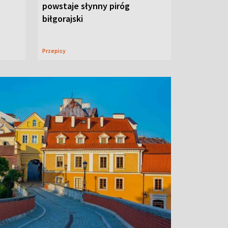
powstaje słynny piróg
biłgorajski
Przepisy