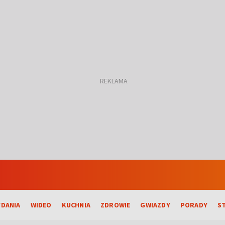
DANIA
WIDEO
KUCHNIA
ZDROWIE
GWIAZDY
PORADY
S