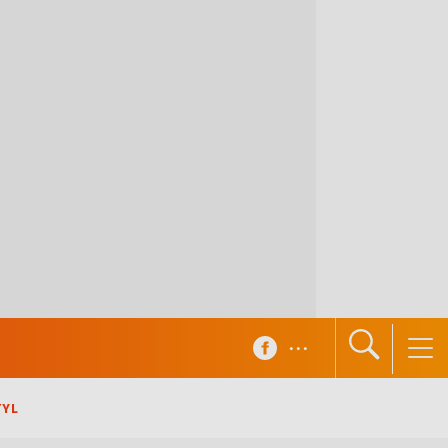
...
TYL