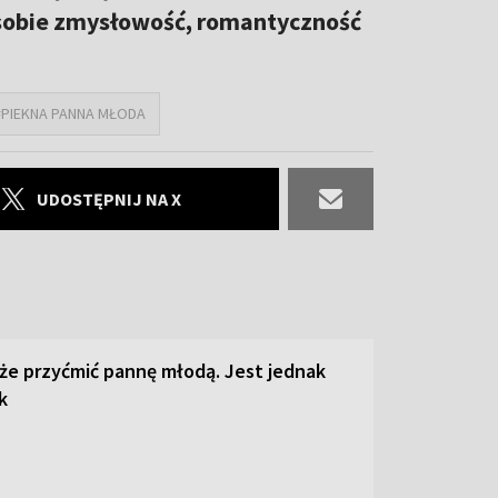
sobie zmysłowość, romantyczność
#PIEKNA PANNA MŁODA
UDOSTĘPNIJ NA X
że przyćmić pannę młodą. Jest jednak
k