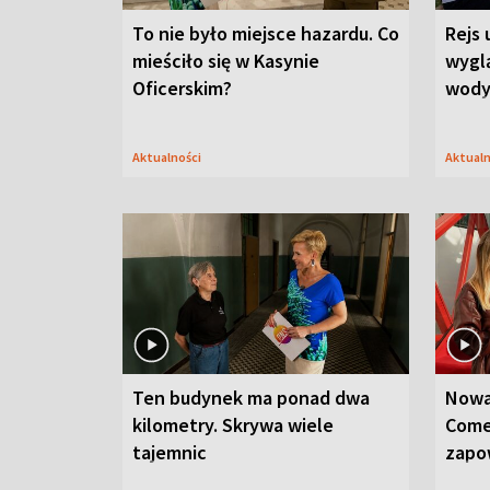
To nie było miejsce hazardu. Co
Rejs 
mieściło się w Kasynie
wygl
Oficerskim?
wod
Aktualności
Aktual
Ten budynek ma ponad dwa
Nowa
kilometry. Skrywa wiele
Come
tajemnic
zapo