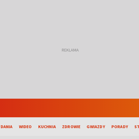
DANIA
WIDEO
KUCHNIA
ZDROWIE
GWIAZDY
PORADY
S