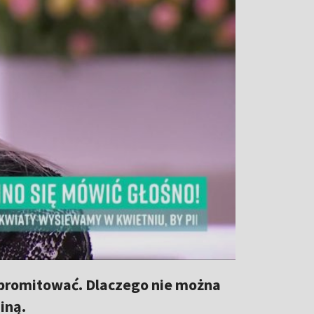
promitować. Dlaczego nie można
iną.