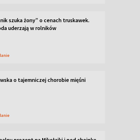
lnik szuka żony” o cenach truskawek.
oda uderzają w rolników
danie
ska o tajemniczej chorobie mięśni
danie
dealny prezent na Mikołajki i pod choinkę