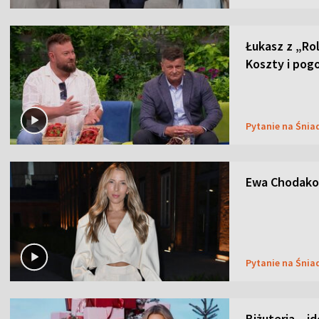
Łukasz z „Ro
Koszty i pog
Pytanie na Śnia
Ewa Chodakow
Pytanie na Śnia
Biżuteria – i