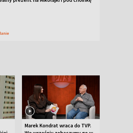
danie
Marek Kondrat wraca do TVP.
iej-
We wrześniu zobaczymy go w