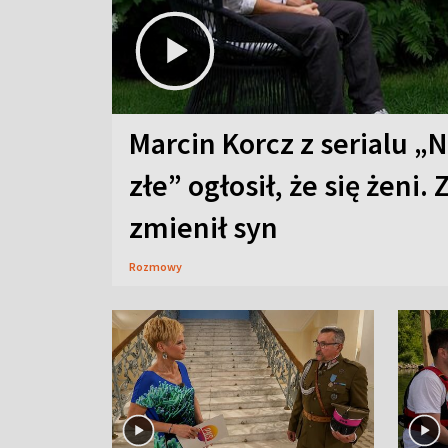
Marcin Korcz z serialu „N
złe” ogłosił, że się żeni. 
zmienił syn
Rozmowy