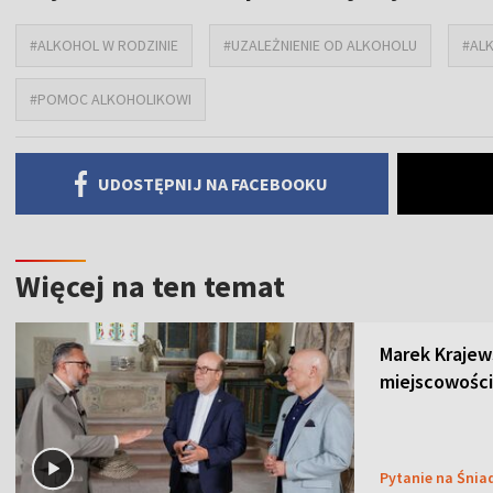
#ALKOHOL W RODZINIE
#UZALEŻNIENIE OD ALKOHOLU
#ALK
#POMOC ALKOHOLIKOWI
UDOSTĘPNIJ NA FACEBOOKU
Więcej na ten temat
Marek Krajew
miejscowości
Pytanie na Śnia