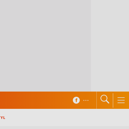
...
TYL