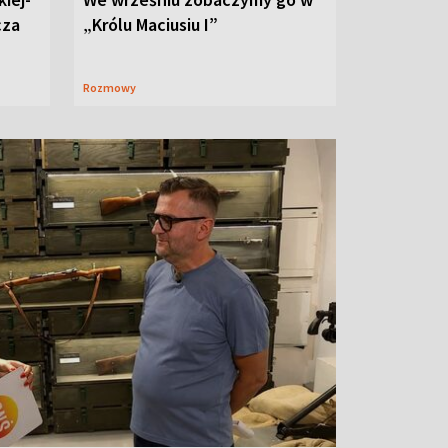
cza
„Królu Maciusiu I”
Rozmowy