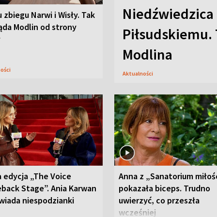
Niedźwiedzica
u zbiegu Narwi i Wisły. Tak
ąda Modlin od strony
Piłsudskiemu. 
y
Modlina
ności
Aktualności
 edycja „The Voice
Anna z „Sanatorium miłoś
back Stage”. Ania Karwan
pokazała biceps. Trudno
wiada niespodzianki
uwierzyć, co przeszła
wcześniej