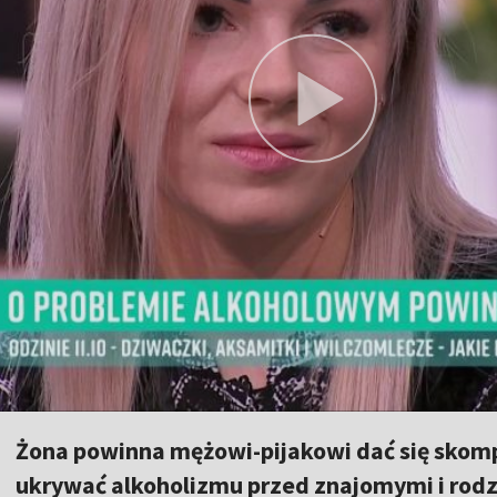
Żona powinna mężowi-pijakowi dać się skom
ukrywać alkoholizmu przed znajomymi i rodz