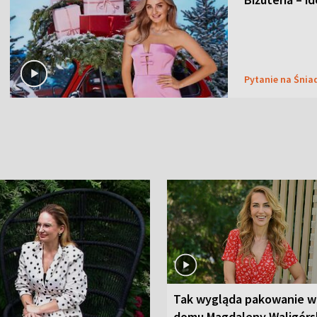
Pytanie na Śnia
Tak wygląda pakowanie w
domu Magdaleny Waligórsk