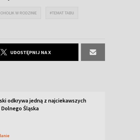
OHOLIK W RODZINIE
#TEMAT TABU
UDOSTĘPNIJ NA X
ski odkrywa jedną z najciekawszych
 Dolnego Śląska
danie