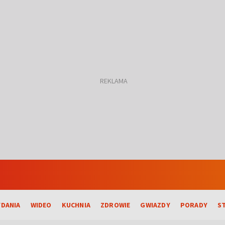
DANIA
WIDEO
KUCHNIA
ZDROWIE
GWIAZDY
PORADY
S