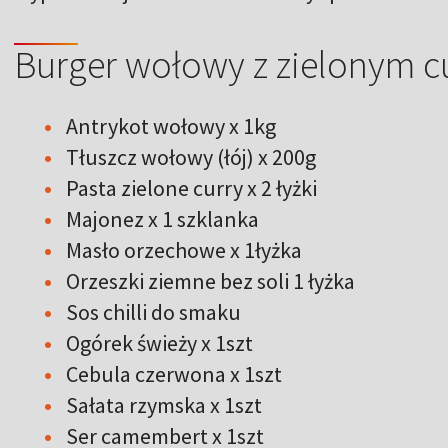
Burger wołowy z zielonym c
Antrykot wołowy x 1kg
Tłuszcz wołowy (łój) x 200g
Pasta zielone curry x 2 łyżki
Majonez x 1 szklanka
Masło orzechowe x 1łyżka
Orzeszki ziemne bez soli 1 łyżka
Sos chilli do smaku
Ogórek świeży x 1szt
Cebula czerwona x 1szt
Sałata rzymska x 1szt
Ser camembert x 1szt