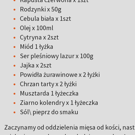
Rodzynki x 50g
Cebula biała x 1szt
Olej x 100ml
Cytryna x 2szt
Miód 1 łyżka
Ser pleśniowy lazur x 100g
Jajka x 2szt
Powidła żurawinowe x 2 łyżki
Chrzan tarty x 2 łyżki
Musztarda 1 łyżeczka
Ziarno kolendry x 1 łyżeczka
Sól\ pieprz do smaku
Zaczynamy od oddzielenia mięsa od kości, nas