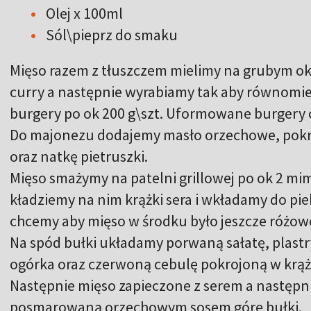
Olej x 100ml
Sól\pieprz do smaku
Mięso razem z tłuszczem mielimy na grubym ok
curry a następnie wyrabiamy tak aby równomier
burgery po ok 200 g\szt. Uformowane burgery 
Do majonezu dodajemy masło orzechowe, pokrus
oraz natkę pietruszki.
Mięso smażymy na patelni grillowej po ok 2 mim
kładziemy na nim krążki sera i wkładamy do pi
chcemy aby mięso w środku było jeszcze różowe
Na spód bułki układamy porwaną sałatę, plastr
ogórka oraz czerwoną cebulę pokrojoną w krąż
Następnie mięso zapieczone z serem a następni
posmarowaną orzechowym sosem górę bułki.