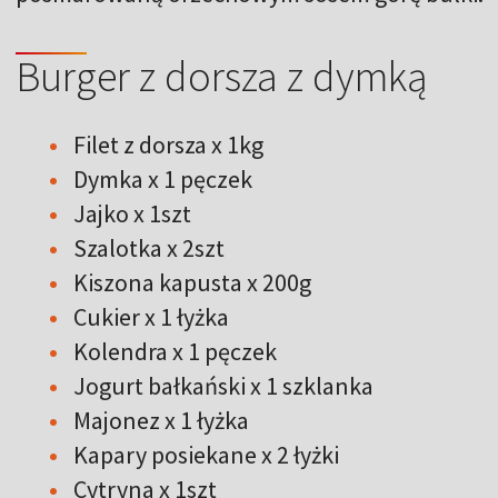
Burger z dorsza z dymką
Filet z dorsza x 1kg
Dymka x 1 pęczek
Jajko x 1szt
Szalotka x 2szt
Kiszona kapusta x 200g
Cukier x 1 łyżka
Kolendra x 1 pęczek
Jogurt bałkański x 1 szklanka
Majonez x 1 łyżka
Kapary posiekane x 2 łyżki
Cytryna x 1szt