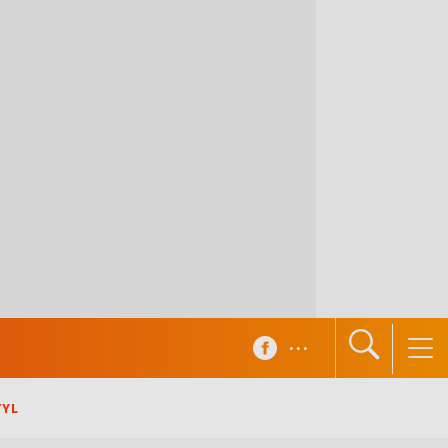
...
TYL