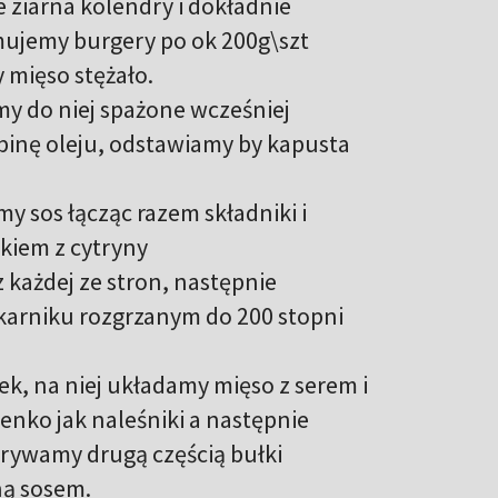
ziarna kolendry i dokładnie
mujemy burgery po ok 200g\szt
 mięso stężało.
y do niej spażone wcześniej
robinę oleju, odstawiamy by kapusta
y sos łącząc razem składniki i
okiem z cytryny
 każdej ze stron, następnie
ekarniku rozgrzanym do 200 stopni
ek, na niej układamy mięso z serem i
enko jak naleśniki a następnie
krywamy drugą częścią bułki
ną sosem.