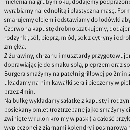
mielenia na grubym oku, dodajemy podprażone 
wyrabiamy na jednolitą i plastyczną masę. For
smarujemy olejem i odstawiamy do lodówki aby
Czerwoną kapustę drobno szatkujemy, dodajem
rodzynki, sól, pieprz, miód, sok z cytryny i od
zmiękła.
Z żurawiny, chrzanu i musztardy przygotowujem
doprawiając je do smaku solą, pieprzem oraz s
Burgera smażymy na patelni grillowej po 2min z
układamy na nim kawałki sera i pieczemy w pi
przez 4min.
Na bułkę wykładamy sałatkę z kapusty i rodzyn
posiekany omlet (roztrzepane jajko smażymy ci
zwinięte w rulon kroimy w paski) a całość przy
wypieczonej z ziarnami kolendry i posmarowa