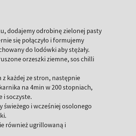
u, dodajemy odrobinę zielonej pasty
nie się połączyło i formujemy
chowany do lodówki aby stężały.
zone orzeszki ziemne, sos chilli
 z każdej ze stron, następnie
ekarnika na 4min w 200 stopniach,
 i soczyste.
y świeżego i wcześniej osolonego
ki.
e również ugrillowaną i