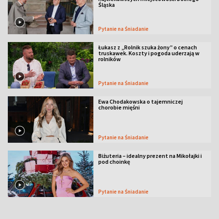
Śląska
Pytanie na Śniadanie
Łukasz z „Rolnik szuka żony” o cenach
truskawek. Koszty i pogoda uderzają w
rolników
Pytanie na Śniadanie
Ewa Chodakowska o tajemniczej
chorobie mięśni
Pytanie na Śniadanie
Biżuteria – idealny prezent na Mikołajki i
pod choinkę
Pytanie na Śniadanie