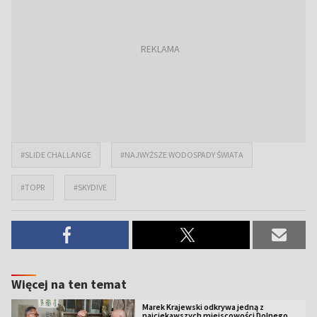
#SLIDE CHALLANGE
#NAJWYŻSZE WODOSPADY ŚWIATA
#TOPR
#SKYDIVE
Więcej na ten temat
Marek Krajewski odkrywa jedną z
najciekawszych miejscowości Dolnego