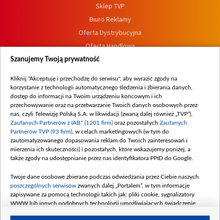
Sklep TVP
Biuro Reklamy
Oferta Dystrybucyjna
Oferta Handlowa
Dostępność
Szanujemy Twoją prywatność
Moje zgody
Kliknij "Akceptuję i przechodzę do serwisu", aby wyrazić zgody na
Procedura zgłoszeń wewnętrznych
korzystanie z technologii automatycznego śledzenia i zbierania danych,
dostęp do informacji na Twoim urządzeniu końcowym i ich
przechowywanie oraz na przetwarzanie Twoich danych osobowych przez
nas, czyli Telewizję Polską S.A. w likwidacji (zwaną dalej również „TVP”),
Zaufanych Partnerów z IAB* (1201 firm)
oraz pozostałych
Zaufanych
Partnerów TVP (93 firm)
, w celach marketingowych (w tym do
zautomatyzowanego dopasowania reklam do Twoich zainteresowań i
mierzenia ich skuteczności) i pozostałych, które wskazujemy poniżej, a
także zgody na udostępnianie przez nas identyfikatora PPID do Google.
Twoje dane osobowe zbierane podczas odwiedzania przez Ciebie naszych
poszczególnych serwisów
zwanych dalej „Portalem”, w tym informacje
zapisywane za pomocą technologii takich jak: pliki cookie, sygnalizatory
WWW lub innych podobnych technologii umożliwiających świadczenie
dopasowanych i bezpiecznych usług, personalizację treści oraz reklam,