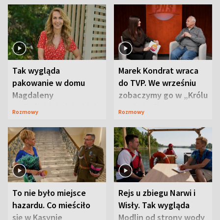
Tak wygląda
Marek Kondrat wraca
pakowanie w domu
do TVP. We wrześniu
Magdaleny
zobaczymy go w „Królu
Waligórskiej-Lisieckiej.
Maciusiu I”
Rozmowy
Rozmowy
Mąż nie odpuszcza
To nie było miejsce
Rejs u zbiegu Narwi i
hazardu. Co mieściło
Wisły. Tak wygląda
się w Kasynie
Modlin od strony wody