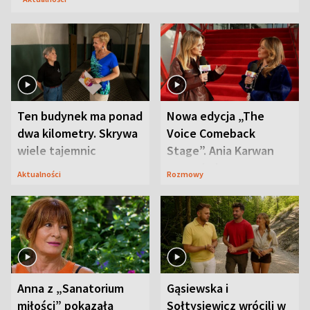
Ten budynek ma ponad
Nowa edycja „The
dwa kilometry. Skrywa
Voice Comeback
wiele tajemnic
Stage”. Ania Karwan
zapowiada
Aktualności
Rozmowy
niespodzianki
Anna z „Sanatorium
Gąsiewska i
miłości” pokazała
Sołtysiewicz wrócili w