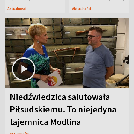
Oficerskim?
Aktualności
Aktualności
Niedźwiedzica salutowała
Piłsudskiemu. To niejedyna
tajemnica Modlina
Aktualności