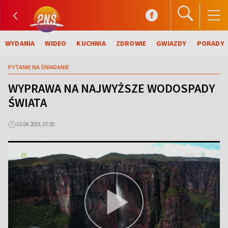
WYDANIA
WIDEO
KUCHNIA
ZDROWIE
GWIAZDY
PORADY
PYTANIE NA ŚNIADANIE
WYPRAWA NA NAJWYŻSZE WODOSPADY
ŚWIATA
03.04.2019, 07:50