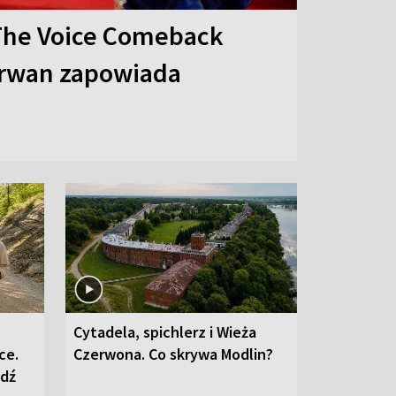
The Voice Comeback
arwan zapowiada
Cytadela, spichlerz i Wieża
ce.
Czerwona. Co skrywa Modlin?
edź