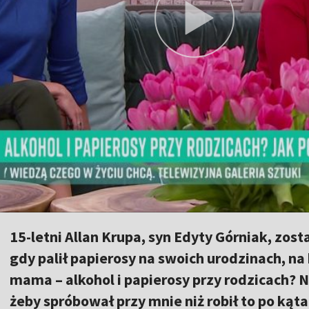
15-letni Allan Krupa, syn Edyty Górniak, zos
gdy palił papierosy na swoich urodzinach, na
mama – alkohol i papierosy przy rodzicach? N
żeby spróbował przy mnie niż robił to po kąt