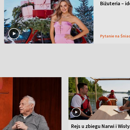
Biżuteria – i
Pytanie na Śnia
Rejs u zbiegu Narwi i Wisły