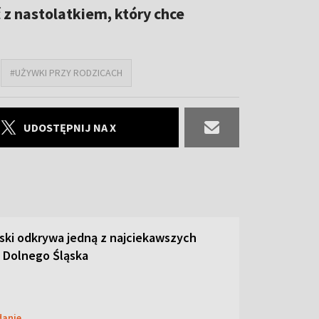
z nastolatkiem, który chce
#UŻYWKI PRZY RODZICACH
UDOSTĘPNIJ NA X
ski odkrywa jedną z najciekawszych
 Dolnego Śląska
danie