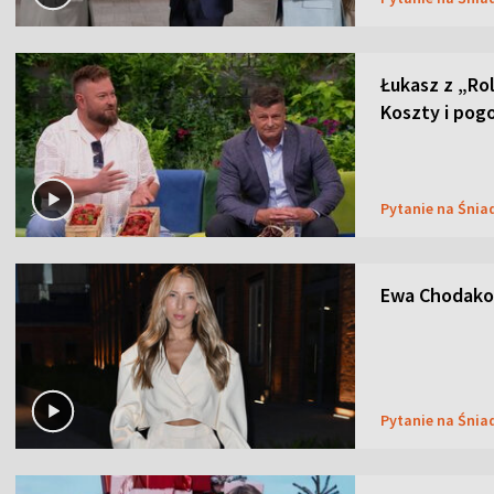
Łukasz z „Ro
Koszty i pog
Pytanie na Śnia
Ewa Chodakow
Pytanie na Śnia