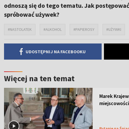
odnoszą się do tego tematu. Jak postępować 
spróbować używek?
#NASTOLATEK
#ALKOHOL
#PAPIEROSY
#UŻYWKI
UDOSTĘPNIJ NA FACEBOOKU
Więcej na ten temat
Marek Krajew
miejscowości
Pytanie na Śnia