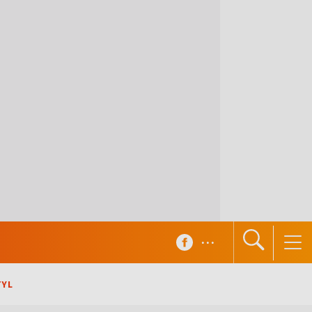
...
TYL