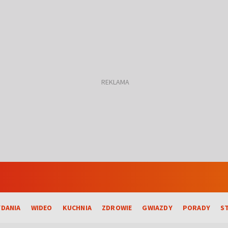
DANIA
WIDEO
KUCHNIA
ZDROWIE
GWIAZDY
PORADY
S