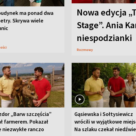
Nowa edycja „
budynek ma ponad dwa
etry. Skrywa wiele
Stage”. Ania K
mnic
niespodzianki
ności
Rozmowy
zdor „Barw szczęścia”
Gąsiewska i Sołtysiewicz
ał farmerem. Pokazał
wrócili w wyjątkowe miejs
e niezwykłe ranczo
Na szlaku czekał niedźwi