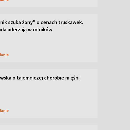
lnik szuka żony” o cenach truskawek.
oda uderzają w rolników
danie
ska o tajemniczej chorobie mięśni
danie