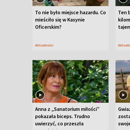
To nie było miejsce hazardu. Co
Ten 
mieściło się w Kasynie
kilom
Oficerskim?
taje
Aktualności
Aktual
Anna z „Sanatorium miłości”
Gwia
pokazała biceps. Trudno
zost
uwierzyć, co przeszła
swoj