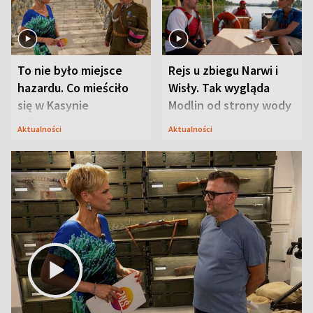
To nie było miejsce
Rejs u zbiegu Narwi i
hazardu. Co mieściło
Wisły. Tak wygląda
się w Kasynie
Modlin od strony wody
Oficerskim?
Aktualności
Aktualności