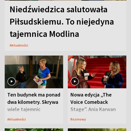
Niedźwiedzica salutowała
Piłsudskiemu. To niejedyna
tajemnica Modlina
Aktualności
Ten budynek ma ponad
Nowa edycja „The
dwa kilometry. Skrywa
Voice Comeback
wiele tajemnic
Stage”. Ania Karwan
zapowiada
Aktualności
Rozmowy
niespodzianki