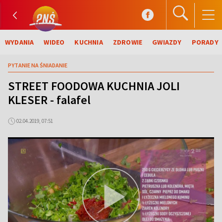
WYDANIA
WIDEO
KUCHNIA
ZDROWIE
GWIAZDY
PORADY
PYTANIE NA ŚNIADANIE
STREET FOODOWA KUCHNIA JOLI
KLESER - falafel
02.04.2019, 07:51