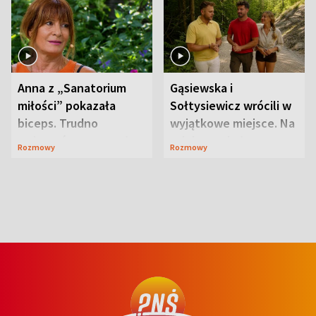
Anna z „Sanatorium
Gąsiewska i
miłości” pokazała
Sołtysiewicz wrócili w
biceps. Trudno
wyjątkowe miejsce. Na
uwierzyć, co przeszła
szlaku czekał
Rozmowy
Rozmowy
wcześniej
niedźwiedź