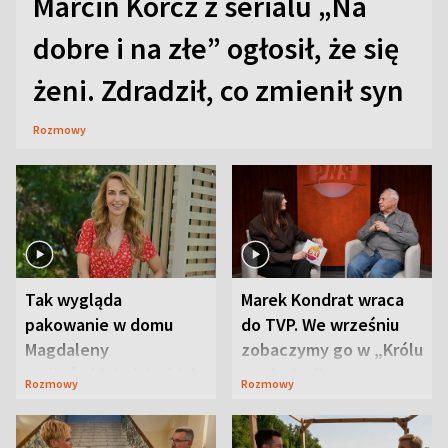
Marcin Korcz z serialu „Na
dobre i na złe” ogłosił, że się
żeni. Zdradził, co zmienił syn
Rozmowy
Tak wygląda
Marek Kondrat wraca
pakowanie w domu
do TVP. We wrześniu
Magdaleny
zobaczymy go w „Królu
Waligórskiej-Lisieckiej.
Maciusiu I”
Rozmowy
Rozmowy
Mąż nie odpuszcza