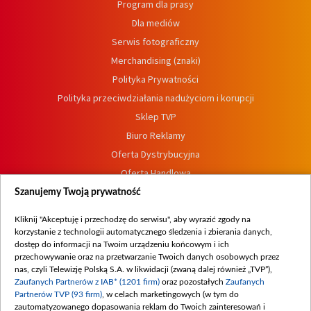
Program dla prasy
Dla mediów
Serwis fotograficzny
Merchandising (znaki)
Polityka Prywatności
Polityka przeciwdziałania nadużyciom i korupcji
Sklep TVP
Biuro Reklamy
Oferta Dystrybucyjna
Oferta Handlowa
Dostępność
Szanujemy Twoją prywatność
Moje zgody
Kliknij "Akceptuję i przechodzę do serwisu", aby wyrazić zgody na
Procedura zgłoszeń wewnętrznych
korzystanie z technologii automatycznego śledzenia i zbierania danych,
dostęp do informacji na Twoim urządzeniu końcowym i ich
przechowywanie oraz na przetwarzanie Twoich danych osobowych przez
nas, czyli Telewizję Polską S.A. w likwidacji (zwaną dalej również „TVP”),
Zaufanych Partnerów z IAB* (1201 firm)
oraz pozostałych
Zaufanych
Partnerów TVP (93 firm)
, w celach marketingowych (w tym do
zautomatyzowanego dopasowania reklam do Twoich zainteresowań i