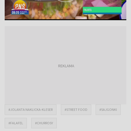
#JOLANTA NAKLICKA-KLESER
#STREET FOOD
#SAJGONKI
#FALAFEL
#CHURROSY