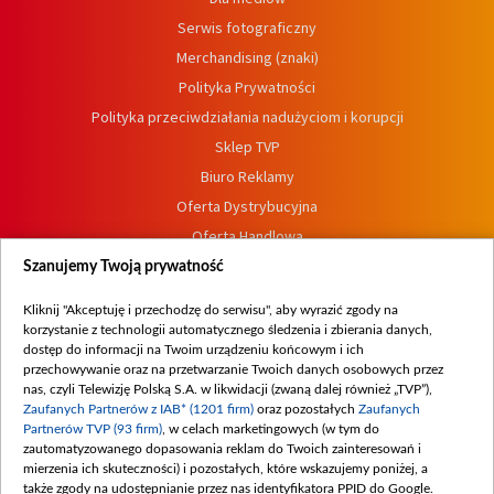
Serwis fotograficzny
Merchandising (znaki)
Polityka Prywatności
Polityka przeciwdziałania nadużyciom i korupcji
Sklep TVP
Biuro Reklamy
Oferta Dystrybucyjna
Oferta Handlowa
Dostępność
Szanujemy Twoją prywatność
Moje zgody
Kliknij "Akceptuję i przechodzę do serwisu", aby wyrazić zgody na
Procedura zgłoszeń wewnętrznych
korzystanie z technologii automatycznego śledzenia i zbierania danych,
dostęp do informacji na Twoim urządzeniu końcowym i ich
przechowywanie oraz na przetwarzanie Twoich danych osobowych przez
nas, czyli Telewizję Polską S.A. w likwidacji (zwaną dalej również „TVP”),
Zaufanych Partnerów z IAB* (1201 firm)
oraz pozostałych
Zaufanych
Partnerów TVP (93 firm)
, w celach marketingowych (w tym do
zautomatyzowanego dopasowania reklam do Twoich zainteresowań i
mierzenia ich skuteczności) i pozostałych, które wskazujemy poniżej, a
także zgody na udostępnianie przez nas identyfikatora PPID do Google.