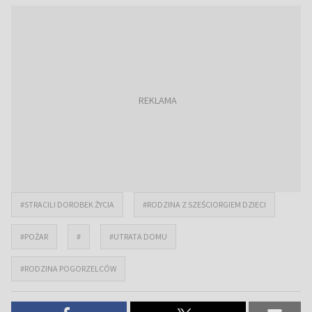
#STRACILI DOROBEK ŻYCIA
#RODZINA Z SZEŚCIORGIEM DZIECI
#POŻAR
#
#UTRATA DOMU
#RODZINA POGORZELCÓW