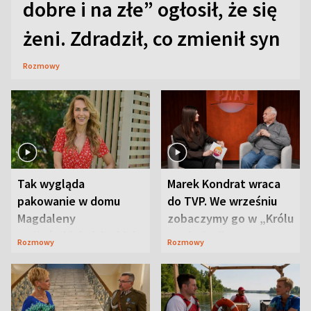
dobre i na złe” ogłosił, że się
żeni. Zdradził, co zmienił syn
Rozmowy
Tak wygląda
Marek Kondrat wraca
pakowanie w domu
do TVP. We wrześniu
Magdaleny
zobaczymy go w „Królu
Waligórskiej-Lisieckiej.
Maciusiu I”
Rozmowy
Rozmowy
Mąż nie odpuszcza