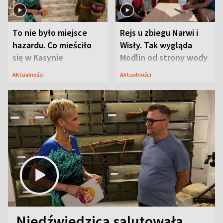
To nie było miejsce
Rejs u zbiegu Narwi i
hazardu. Co mieściło
Wisły. Tak wygląda
się w Kasynie
Modlin od strony wody
Oficerskim?
Aktualności
Aktualności
Niedźwiedzica salutowała