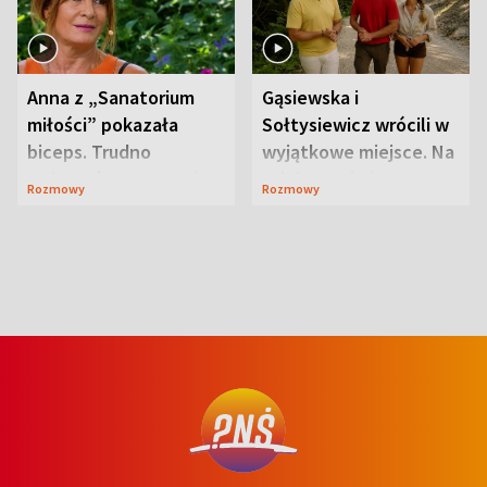
Anna z „Sanatorium
Gąsiewska i
miłości” pokazała
Sołtysiewicz wrócili w
biceps. Trudno
wyjątkowe miejsce. Na
uwierzyć, co przeszła
szlaku czekał
Rozmowy
Rozmowy
wcześniej
niedźwiedź