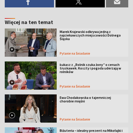
Więcej na ten temat
Marek Krajewski odkrywa jedną z
najciekawszych miejscowości Dolnego
Śląska
Pytanie na Śniadanie
Łukasz z „Rolnik szuka żony” o cenach
truskawek. Koszty i pogoda uderzają w
rolników
Pytanie na Śniadanie
Ewa Chodakowska o tajemniczej
chorobie mięśni
Pytanie na Śniadanie
Biżuteria – idealny prezent na Mikołajki i