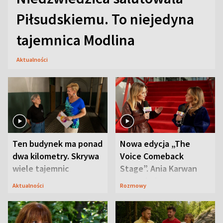
Piłsudskiemu. To niejedyna
tajemnica Modlina
Aktualności
Ten budynek ma ponad
Nowa edycja „The
dwa kilometry. Skrywa
Voice Comeback
wiele tajemnic
Stage”. Ania Karwan
zapowiada
Aktualności
Rozmowy
niespodzianki